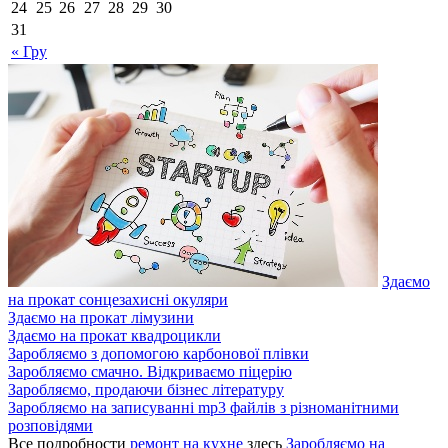
24
25
26
27
28
29
30
31
« Гру
Здаємо
на прокат сонцезахисні окуляри
Здаємо на прокат лімузини
Здаємо на прокат квадроцикли
Заробляємо з допомогою карбонової плівки
Заробляємо смачно. Відкриваємо піцерію
Заробляємо, продаючи бізнес літературу
Заробляємо на записуванні mp3 файлів з різноманітними
розповідями
Все подробности
ремонт на кухне
здесь
Заробляємо на