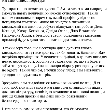
магазин бізнес літератури.
Тут практично немає конкуренції. Змагатися з вами навряд чи
зможуть навіть величезні книжкові супермаркети. Так як
вашим головним козирем є вузький профіль у відносно
популярної тематики. Якщо ви зайдете в звичайний
книжковий магазин і спробуєте відшукати там роботи Дена
Кеннеді, Клода Хопкінса, Девіда Огілві, Джо Вітале або
Наполеона Хілла, в більшості своїй, ошелешені і здивовані
продавці будуть дивитися на вас квадратними очима.
З точки зору того, що необхідно для відкриття такого
книжкового, то тут все досить, так би мовити, банально. Вам
потрібно приміщення. У величезній будівлі, в даному випадку
немає необхідності, особливо враховуючи те, що ви будете
займати вузьку нішу, і на всі жанри відразу розпорошуватися
не будете. Таким чином, з точки зору площі вам вистачить і
тридцяти квадратних метрів.
Зрозуміло, вам знадобляться також і книжкові полиці. Для
того, щоб покупці вашого магазину легко знаходили цікаву
для них літературу, необхідно встановити книжкові полиці, а
для ще більш простий навігації книги розставляти
безпосередньо по авторам.
І, природно, самі книги є головним, так би мовити,