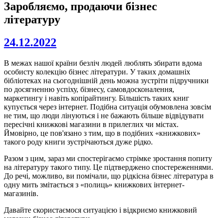
Заробляємо, продаючи бізнес
літературу
24.12.2022
В межах нашої країни безліч людей люблять збирати вдома
особисту колекцію бізнес літератури. У таких домашніх
бібліотеках на сьогоднішній день можна зустріти підручники
по досягненню успіху, бізнесу, самовдосконалення,
маркетингу і навіть копірайтингу. Більшість таких книг
купується через інтернет. Подібна ситуація обумовлена зовсім
не тим, що люди лінуються і не бажають більше відвідувати
пересічні книжкові магазини в прилеглих чи містах.
Ймовірно, це пов'язано з тим, що в подібних «книжкових»
такого роду книги зустрічаються дуже рідко.
Разом з цим, зараз ми спостерігаємо стрімке зростання попиту
на літературу такого типу. Це підтверджено спостереженнями.
До речі, можливо, ви помічали, що рідкісна бізнес література в
одну мить змітається з «полиць» книжкових інтернет-
магазинів.
Давайте скористаємося ситуацією і відкриємо книжковий