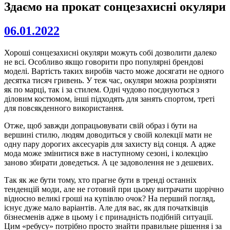
Здаємо на прокат сонцезахисні окуляри
06.01.2022
Хороші сонцезахисні окуляри можуть собі дозволити далеко
не всі. Особливо якщо говорити про популярні брендові
моделі. Вартість таких виробів часто може досягати не одного
десятка тисяч гривень. У теж час, окуляри можна розрізняти
як по марці, так і за стилем. Одні чудово поєднуються з
діловим костюмом, інші підходять для занять спортом, треті
для повсякденного використання.
Отже, щоб завжди допрацьовувати свій образ і бути на
вершині стилю, людям доводиться у своїй колекції мати не
одну пару дорогих аксесуарів для захисту від сонця. А адже
мода може змінитися вже в наступному сезоні, і колекцію
заново збирати доведеться. А це задоволення не з дешевих.
Так як же бути тому, хто прагне бути в тренді останніх
тенденцій моди, але не готовий при цьому витрачати щорічно
відносно великі гроші на купівлю очок? На перший погляд,
існує дуже мало варіантів. Але для вас, як для початківців
бізнесменів адже в цьому і є принадність подібній ситуації.
Цим «ребусу» потрібно просто знайти правильне рішення і за