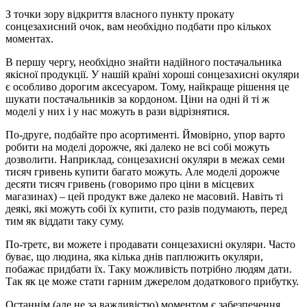
З точки зору відкриття власного пункту прокату
сонцезахисний очок, вам необхідно подбати про кількох
моментах.
В першу чергу, необхідно знайти надійного постачальника
якісної продукції. У нашій країні хороші сонцезахисні окуляри
є особливо дорогим аксесуаром. Тому, найкраще рішення це
шукати постачальників за кордоном. Ціни на одні й ті ж
моделі у них і у нас можуть в рази відрізнятися.
По-друге, подбайте про асортименті. Ймовірно, упор варто
робити на моделі дорожче, які далеко не всі собі можуть
дозволити. Наприклад, сонцезахисні окуляри в межах семи
тисяч гривень купити багато можуть. Але моделі дорожче
десяти тисяч гривень (говоримо про ціни в місцевих
магазинах) – цей продукт вже далеко не масовий. Навіть ті
деякі, які можуть собі їх купити, сто разів подумають, перед
тим як віддати таку суму.
По-третє, ви можете і продавати сонцезахисні окуляри. Часто
буває, що людина, яка кілька днів паплюжить окуляри,
побажає придбати їх. Таку можливість потрібно людям дати.
Так як це може стати гарним джерелом додаткового прибутку.
Останнім (але не за важливістю) моментом є забезпечення