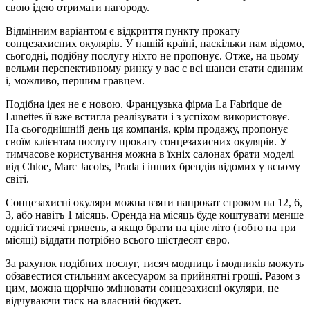
свою ідею отримати нагороду.
Відмінним варіантом є відкриття пункту прокату
сонцезахисних окулярів. У нашій країні, наскільки нам відомо,
сьогодні, подібну послугу ніхто не пропонує. Отже, на цьому
вельми перспективному ринку у вас є всі шанси стати єдиним
і, можливо, першим гравцем.
Подібна ідея не є новою. Французька фірма La Fabrique de
Lunettes її вже встигла реалізувати і з успіхом використовує.
На сьогоднішній день ця компанія, крім продажу, пропонує
своїм клієнтам послугу прокату сонцезахисних окулярів. У
тимчасове користування можна в їхніх салонах брати моделі
від Chloe, Marc Jacobs, Prada і інших брендів відомих у всьому
світі.
Сонцезахисні окуляри можна взяти напрокат строком на 12, 6,
3, або навіть 1 місяць. Оренда на місяць буде коштувати менше
однієї тисячі гривень, а якщо брати на ціле літо (тобто на три
місяці) віддати потрібно всього шістдесят євро.
За рахунок подібних послуг, тисяч модниць і модників можуть
обзавестися стильним аксесуаром за прийнятні гроші. Разом з
цим, можна щорічно змінювати сонцезахисні окуляри, не
відчуваючи тиск на власний бюджет.