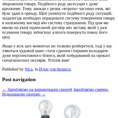
збереження товару. Подібного роду аксесуари є дуже
крихкими. Тому, завжди є ризик «втрати» частини очок, які
були здані в оренду. Щоб уникнути подібного роду ситуацій,
заздалегідь необхідно опрацювати систему повернення товару
в належному вигляді або систему страхування. Під цим ми
маємо на увазі підписаний договір або заставу, який у разі
псування товару зобов'язує клієнта повернути повну його
ціну.
Якщо у всіх цих моментах ви толково розберетеся, тоді у вас
з'явиться чудовий шанс стати єдиним і першим володарем
дуже перспективного бізнесу, який побудований на прокаті
сонцезахисних окулярів. Успіхів вам!
Published by
Nica
, in
Идеи для бизнеса
.
Post navigation
← Заробляємо на вирощуванні свиней
Заробляємо смачно.
Відкриваємо піцерію →