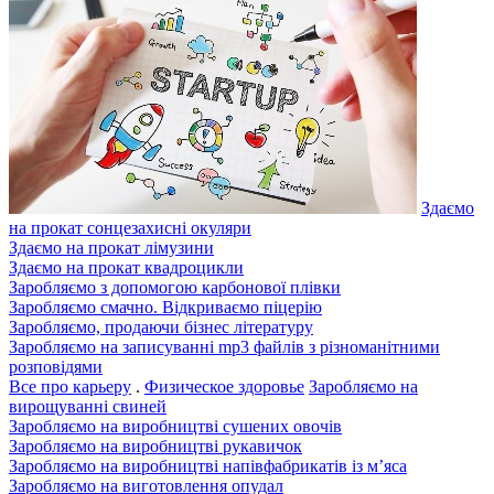
Здаємо
на прокат сонцезахисні окуляри
Здаємо на прокат лімузини
Здаємо на прокат квадроцикли
Заробляємо з допомогою карбонової плівки
Заробляємо смачно. Відкриваємо піцерію
Заробляємо, продаючи бізнес літературу
Заробляємо на записуванні mp3 файлів з різноманітними
розповідями
Все про карьеру
.
Физическое здоровье
Заробляємо на
вирощуванні свиней
Заробляємо на виробництві сушених овочів
Заробляємо на виробництві рукавичок
Заробляємо на виробництві напівфабрикатів із м’яса
Заробляємо на виготовлення опудал