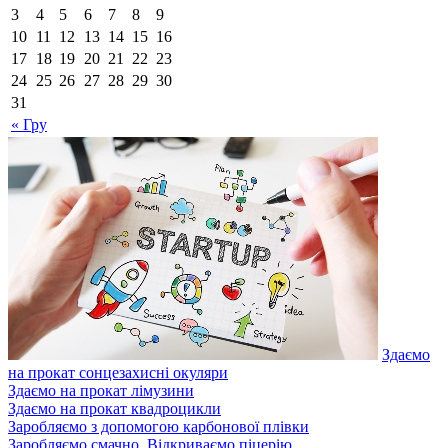
3
4
5
6
7
8
9
10
11
12
13
14
15
16
17
18
19
20
21
22
23
24
25
26
27
28
29
30
31
« Гру
Здаємо
на прокат сонцезахисні окуляри
Здаємо на прокат лімузини
Здаємо на прокат квадроцикли
Заробляємо з допомогою карбонової плівки
Заробляємо смачно. Відкриваємо піцерію