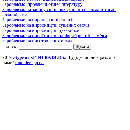
Заробляємо, продаючи бізнес літературу
Заробляємо на записуванні mp3 файлів з різноманітними
розповідями
Заробляємо на вирощуванні свиней
Заробляємо на виробництві сушених овочів
Заробляємо на виробництві рукавичок
Заробляємо на виробництві напівфабрикатів із м’яса
Заробляємо на виготовлення опудал
Пошук:
2019
Журнал «FINTRADERS»
. Будь успішним разом із
нами!
fintraders.pp.ua