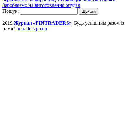
Заробляємо на виготовлення опудал
Пошук:
2019
Журнал «FINTRADERS»
. Будь успішним разом із
нами!
fintraders.pp.ua