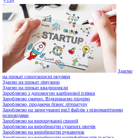
« Гру
Здаємо
на прокат сонцезахисні окуляри
Здаємо на прокат лімузини
Здаємо на прокат квадроцикли
Заробляємо з допомогою карбонової плівки
Заробляємо смачно. Відкриваємо піцерію
Заробляємо, продаючи бізнес літературу
Заробляємо на записуванні mp3 файлів з різноманітними
розповідями
Заробляємо на вирощуванні свиней
Заробляємо на виробництві сушених овочів
Заробляємо на виробництві рукавичок
Заробляємо на виробництві напівфабрикатів із м’яса