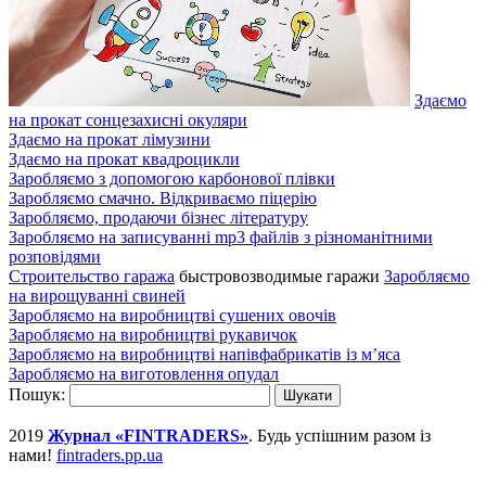
Здаємо
на прокат сонцезахисні окуляри
Здаємо на прокат лімузини
Здаємо на прокат квадроцикли
Заробляємо з допомогою карбонової плівки
Заробляємо смачно. Відкриваємо піцерію
Заробляємо, продаючи бізнес літературу
Заробляємо на записуванні mp3 файлів з різноманітними
розповідями
Строительство гаража
быстровозводимые гаражи
Заробляємо
на вирощуванні свиней
Заробляємо на виробництві сушених овочів
Заробляємо на виробництві рукавичок
Заробляємо на виробництві напівфабрикатів із м’яса
Заробляємо на виготовлення опудал
Пошук:
2019
Журнал «FINTRADERS»
. Будь успішним разом із
нами!
fintraders.pp.ua