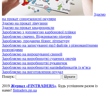
Здаємо
на прокат сонцезахисні окуляри
Здаємо на прокат лімузини
Здаємо на прокат квадроцикли
Заробляємо з допомогою карбонової плівки
Заробляємо смачно. Відкриваємо піцерію
Заробляємо, продаючи бізнес літературу
Заробляємо на записуванні mp3 файлів з різноманітними
розповідями
Заробляємо на вирощуванні свиней
Заробляємо на виробництві сушених овочів
Заробляємо на виробництві рукавичок
Заробляємо на виробництві напівфабрикатів із м’яса
Заробляємо на виготовлення опудал
Пошук:
2019
Журнал «FINTRADERS»
. Будь успішним разом із
нами!
fintraders.pp.ua