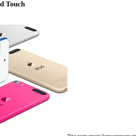
d Touch
При всем своем безразличном от