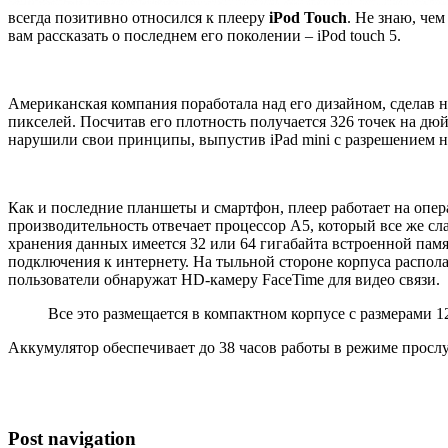
всегда позитивно относился к плееру
iPod Touch
. Не знаю, че
вам рассказать о последнем его поколении – iPod touch 5.
Американская компания поработала над его дизайном, сделав н
пикселей. Посчитав его плотность получается 326 точек на дю
нарушили свои принципы, выпустив iPad mini с разрешением не
Как и последние планшеты и смартфон, плеер работает на опе
производительность отвечает процессор A5, который все же сл
хранения данных имеется 32 или 64 гигабайта встроенной памя
подключения к интернету. На тыльной стороне корпуса распола
пользователи обнаружат HD-камеру FaceTime для видео связи.
Все это размещается в компактном корпусе с размерами 123
Аккумулятор обеспечивает до 38 часов работы в режиме просл
Post navigation