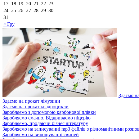
17
18
19
20
21
22
23
24
25
26
27
28
29
30
31
« Гру
Здаємо н
Здаємо на прокат лімузини
Здаємо на прокат квадроцикли
Заробляємо з допомогою карбонової плівки
Заробляємо смачно. Відкриваємо піцерію
Заробляємо, продаючи бізнес літературу
Заробляємо на записуванні mp3 файлів з різноманітними розпо
Заробляємо на вирощуванні свиней