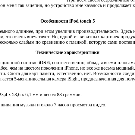
м он меня так зацепил, но устройство мне казалось и продолжает
Особенности iPod touch 5
емного длиннее, при этом увеличив производительность. Здесь 
йм, что очень впечатляет. Но, одной из визитных карточек прод
сколько слабым по сравнению с планкой, которую сами поставили
Технические характеристики
рационной системе
iOS 6
, соответственно, обладая всеми плюса
абее, чем на шестом поколении iPhone, но все же весьма мощный
ти. Слота для карт памяти, естественно, нет. Возможности соед
гается 5-мегапиксельная камера iSight, предназначенная для по
,4 x 58,6 x 6,1 мм и весом 88 граммов.
ушивания музыки и около 7 часов просмотра видео.