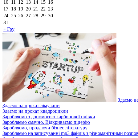
10
11
12
13
14
15
16
17
18
19
20
21
22
23
24
25
26
27
28
29
30
31
« Гру
Здаємо н
Здаємо на прокат лімузини
Здаємо на прокат квадроцикли
Заробляємо з допомогою карбонової плівки
Заробляємо смачно. Відкриваємо піцерію
Заробляємо, продаючи бізнес літературу
Заробляємо на записуванні mp3 файлів з різноманітними розпо