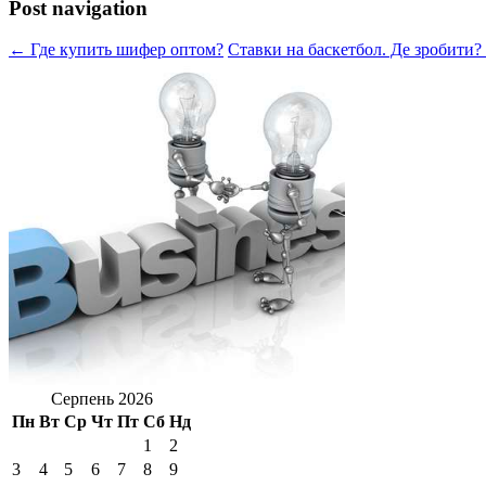
Post navigation
← Где купить шифер оптом?
Ставки на баскетбол. Де зробити
Серпень 2026
Пн
Вт
Ср
Чт
Пт
Сб
Нд
1
2
3
4
5
6
7
8
9