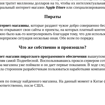
ия тратит миллионы долларов на то, чтобы их интеллектуальная
ициальный интернет-магазин
Apple iStore
или специализированные
Пираты
тернет-магазины
, которые раздают чужое добро совершенно бе
ло открывают свои сайты и проекты, на которых платный контен
о было как-то контролировать благодаря тому, что для исполь
рпризом ситуация несколько иная. Обо всем по порядку.
Что же собственно и произошло?
нет-магазин пиратского программного обеспечения
вышеупомя
ателям самой Поднебесной. Воспользовавшись прокси-сервером 
а магазина уже поймали и он дает первые показания. В ходе сле
ла сторонним разработчикам пользоваться наработками компании
иев по поводу найденного магазина. На данный момент в Китае 
соответственно, после США.