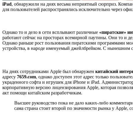
iPad
, обнаружили на днях весьма неприятный сюрприз. Компан
для пользователей распространялись исключительно через оф
Однако то и дело в сети всплывают различные
«пиратские» ин
работают сейчас на просторах всемирной паутины. Они то и де
Однако раньше рост пользования пиратскими программами можн
устройства, в народе именуемый джейлбрейком. С нынешним сю
На днях сотрудниками Apple был обнаружен
китайский интер
адресу
7659.com
, однако доступен этот адрес только пользов
украденного софта и игрушек для iPhone и iPad. Администратор
корпоративную версию лицензирования Apple, которая позволя
акт помощи китайским разработчикам.
Высшее руководство пока не дало каких-либо комментар
сама страна стоит второй по значимости рынка у Apple, 