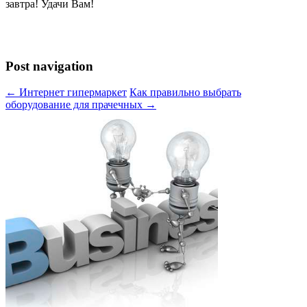
завтра! Удачи Вам!
Post navigation
← Интернет гипермаркет
Как правильно выбрать
оборудование для прачечных →