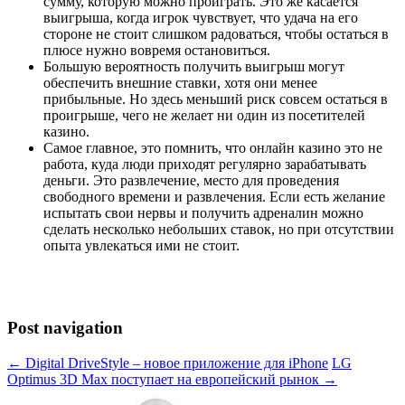
сумму, которую можно проиграть. Это же касается
выигрыша, когда игрок чувствует, что удача на его
стороне не стоит слишком радоваться, чтобы остаться в
плюсе нужно вовремя остановиться.
Большую вероятность получить выигрыш могут
обеспечить внешние ставки, хотя они менее
прибыльные. Но здесь меньший риск совсем остаться в
проигрыше, чего не желает ни один из посетителей
казино.
Самое главное, это помнить, что онлайн казино это не
работа, куда люди приходят регулярно зарабатывать
деньги. Это развлечение, место для проведения
свободного времени и развлечения. Если есть желание
испытать свои нервы и получить адреналин можно
сделать несколько небольших ставок, но при отсутствии
опыта увлекаться ими не стоит.
Post navigation
← Digital DriveStyle – новое приложение для iPhone
LG
Optimus 3D Max поступает на европейский рынок →