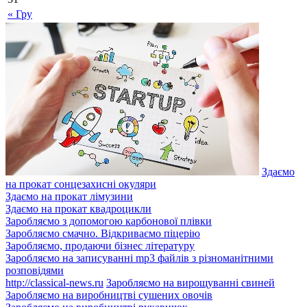
« Гру
Здаємо
на прокат сонцезахисні окуляри
Здаємо на прокат лімузини
Здаємо на прокат квадроцикли
Заробляємо з допомогою карбонової плівки
Заробляємо смачно. Відкриваємо піцерію
Заробляємо, продаючи бізнес літературу
Заробляємо на записуванні mp3 файлів з різноманітними
розповідями
http://classical-news.ru
Заробляємо на вирощуванні свиней
Заробляємо на виробництві сушених овочів