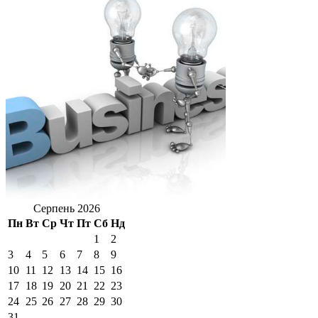
Серпень 2026
Пн
Вт
Ср
Чт
Пт
Сб
Нд
1
2
3
4
5
6
7
8
9
10
11
12
13
14
15
16
17
18
19
20
21
22
23
24
25
26
27
28
29
30
31