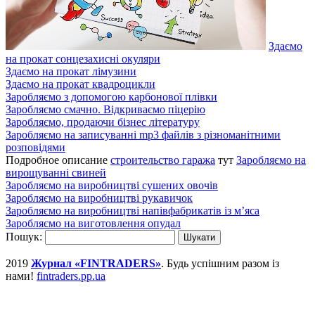
Здаємо
на прокат сонцезахисні окуляри
Здаємо на прокат лімузини
Здаємо на прокат квадроцикли
Заробляємо з допомогою карбонової плівки
Заробляємо смачно. Відкриваємо піцерію
Заробляємо, продаючи бізнес літературу
Заробляємо на записуванні mp3 файлів з різноманітними
розповідями
Подробное описание
строительство гаража
тут
Заробляємо на
вирощуванні свиней
Заробляємо на виробництві сушених овочів
Заробляємо на виробництві рукавичок
Заробляємо на виробництві напівфабрикатів із м’яса
Заробляємо на виготовлення опудал
Пошук:
2019
Журнал «FINTRADERS»
. Будь успішним разом із
нами!
fintraders.pp.ua