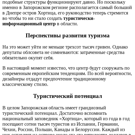
подобные структуры функционируют давно. Но поскольку
именно в Запорожском регионе располагается самый большой
в Днепре остров Хортица, его руководство теперь стремится
во чтобы то ни стало создать
туристически-
информационный центр
в области.
Перспективы развития туризма
На это может уйти не меньше трехсот тысяч гривен. Однако
депутаты облсовета не сомневаются: затраченные средства
обязательно окупят себя.
В настоящий момент известно, что центр будут сооружать по
современным европейским тенденциям. По всей вероятности,
дизайнеры отдадут предпочтение традиционному
классическому стилю.
Туристический потенциал
В целом Запорожская область имеет грандиозный
туристический потенциал. Достаточно вспомнить
национальный заповедник «Хортица», который из года в год
посещают сотни тысяч туристов из Испании, Германии,
Чехии, России, Польши, Канады и Белоруссии. Каждый из
них оставляет на острове около ста-ста пятидесяти долларов в