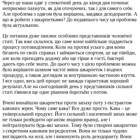
Через це наша одяг у спекотний день до кінця дня починає
неприємно пахнути, як для оточуючих, так і для самого себе.
Але проблема з одягом була вирішена, завдяки дезодорантів. А
що ж робити з шкарпетками? До недавнього часу ця проблема
була актуальною.
Це питання дуже хвилює особливо представників чоловічої
статі. Так вже склалося, що саме вони найбільше піддаються
процесу потовиділення. Коли на протязі усього дня вони
бігають по своїх справах і займаються спортом, це ще півбіди,
але коли приходять додому або ще гірше в гості, бактерії
дають про себе знати. До цього часу з цією проблемою можна
було вирішити шляхом частої зміни шкарпеток і водних
процедур, а також доглядом за внутрішньою частиною взуття.
І все одно, весь цей процес не завжди гарантував хороший
результат.Але на сьогоднішній день у представників сильної
статі з'явився ще одне рішення боротьби з потом.
Вчені винайшли шкарпетки проти запаху поту з екстрактом
кавових зерен. Чому саме кава? Все дуже просто. Кава – це
універсальний продукт. Його сильний і насичений запах може
не тільки розбудити організм людини вранці, але і
нейтралізувати будь-які запахи. Тому були створені шкарпетки
з секретним кавовим інгредієнтом. Вони не тільки чудово
виглядають на нозі, але і виконують роль дезодоранту. Вони