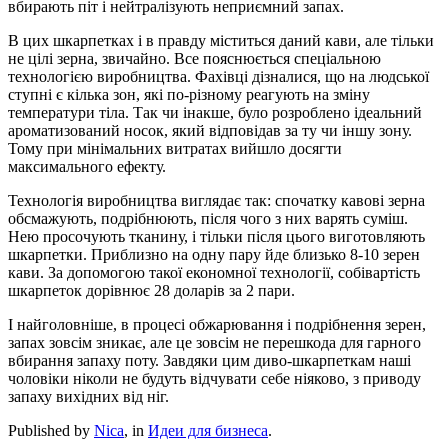
вбирають піт і нейтралізують неприємний запах.
В цих шкарпетках і в правду міститься даний кави, але тільки
не цілі зерна, звичайно. Все пояснюється спеціальною
технологією виробництва. Фахівці дізналися, що на людської
ступні є кілька зон, які по-різному реагують на зміну
температури тіла. Так чи інакше, було розроблено ідеальний
ароматизований носок, який відповідав за ту чи іншу зону.
Тому при мінімальних витратах вийшло досягти
максимального ефекту.
Технологія виробництва виглядає так: спочатку кавові зерна
обсмажують, подрібнюють, після чого з них варять суміш.
Нею просочують тканину, і тільки після цього виготовляють
шкарпетки. Приблизно на одну пару йде близько 8-10 зерен
кави. За допомогою такої економної технології, собівартість
шкарпеток дорівнює 28 доларів за 2 пари.
І найголовніше, в процесі обжарювання і подрібнення зерен,
запах зовсім зникає, але це зовсім не перешкода для гарного
вбирання запаху поту. Завдяки цим диво-шкарпеткам наші
чоловіки ніколи не будуть відчувати себе ніяково, з приводу
запаху вихідних від ніг.
Published by
Nica
, in
Идеи для бизнеса
.