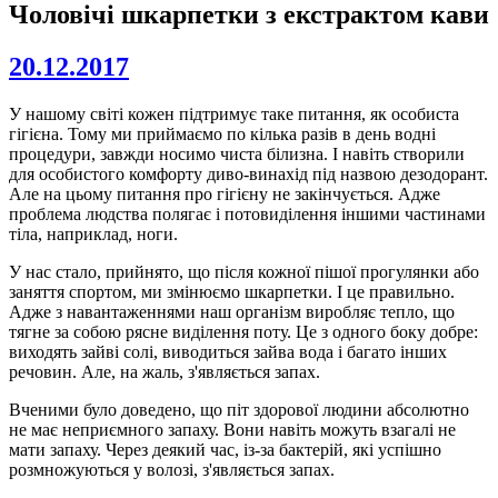
Чоловічі шкарпетки з екстрактом кави
20.12.2017
У нашому світі кожен підтримує таке питання, як особиста
гігієна. Тому ми приймаємо по кілька разів в день водні
процедури, завжди носимо чиста білизна. І навіть створили
для особистого комфорту диво-винахід під назвою дезодорант.
Але на цьому питання про гігієну не закінчується. Адже
проблема людства полягає і потовиділення іншими частинами
тіла, наприклад, ноги.
У нас стало, прийнято, що після кожної пішої прогулянки або
заняття спортом, ми змінюємо шкарпетки. І це правильно.
Адже з навантаженнями наш організм виробляє тепло, що
тягне за собою рясне виділення поту. Це з одного боку добре:
виходять зайві солі, виводиться зайва вода і багато інших
речовин. Але, на жаль, з'являється запах.
Вченими було доведено, що піт здорової людини абсолютно
не має неприємного запаху. Вони навіть можуть взагалі не
мати запаху. Через деякий час, із-за бактерій, які успішно
розмножуються у волозі, з'являється запах.