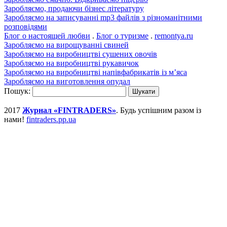
Заробляємо, продаючи бізнес літературу
Заробляємо на записуванні mp3 файлів з різноманітними
розповідями
Блог о настоящей любви
.
Блог о туризме
.
remontya.ru
Заробляємо на вирощуванні свиней
Заробляємо на виробництві сушених овочів
Заробляємо на виробництві рукавичок
Заробляємо на виробництві напівфабрикатів із м’яса
Заробляємо на виготовлення опудал
Пошук:
2017
Журнал «FINTRADERS»
. Будь успішним разом із
нами!
fintraders.pp.ua