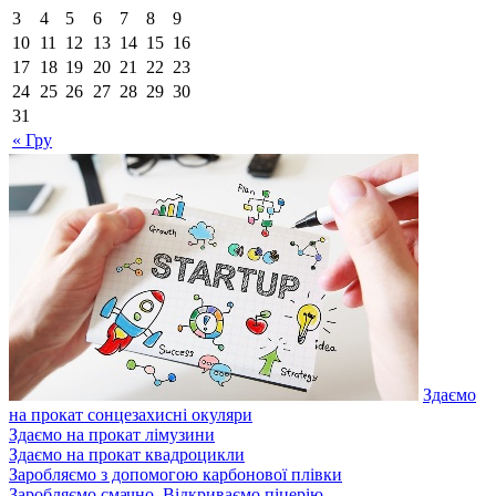
3
4
5
6
7
8
9
10
11
12
13
14
15
16
17
18
19
20
21
22
23
24
25
26
27
28
29
30
31
« Гру
Здаємо
на прокат сонцезахисні окуляри
Здаємо на прокат лімузини
Здаємо на прокат квадроцикли
Заробляємо з допомогою карбонової плівки
Заробляємо смачно. Відкриваємо піцерію