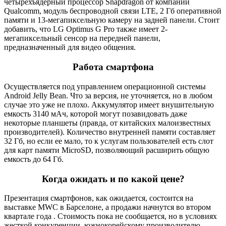
четырехъядерный процессор Snapdragon от компании
Qualcomm, модуль беспроводной связи LTE, 2 Гб оперативной
памяти и 13-мегапиксельную камеру на задней панели. Стоит
добавить, что LG Optimus G Pro также имеет 2-
мегапиксельный сенсор на передней панели,
предназначенный для видео общения.
Работа смартфона
Осуществляется под управлением операционной системы
Android Jelly Bean. Что за версия, не уточняется, но в любом
случае это уже не плохо. Аккумулятор имеет внушительную
емкость 3140 мАч, которой могут позавидовать даже
некоторые планшеты (правда, от китайских малоизвестных
производителей). Количество внутренней памяти составляет
32 Гб, но если ее мало, то к услугам пользователей есть слот
для карт памяти MicroSD, позволяющий расширить общую
емкость до 64 Гб.
Когда ожидать и по какой цене?
Презентация смартфонов, как ожидается, состоится на
выставке MWC в Барселоне, а продажи начнутся во втором
квартале года . Стоимость пока не сообщается, но в условиях
жесткой конкуренции, южнокорейскому производителю