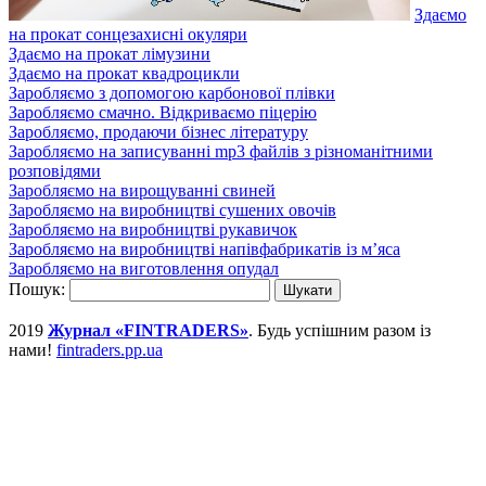
Здаємо
на прокат сонцезахисні окуляри
Здаємо на прокат лімузини
Здаємо на прокат квадроцикли
Заробляємо з допомогою карбонової плівки
Заробляємо смачно. Відкриваємо піцерію
Заробляємо, продаючи бізнес літературу
Заробляємо на записуванні mp3 файлів з різноманітними
розповідями
Заробляємо на вирощуванні свиней
Заробляємо на виробництві сушених овочів
Заробляємо на виробництві рукавичок
Заробляємо на виробництві напівфабрикатів із м’яса
Заробляємо на виготовлення опудал
Пошук:
2019
Журнал «FINTRADERS»
. Будь успішним разом із
нами!
fintraders.pp.ua