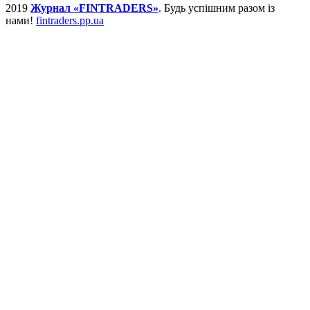
2019
Журнал «FINTRADERS»
. Будь успішним разом із
нами!
fintraders.pp.ua