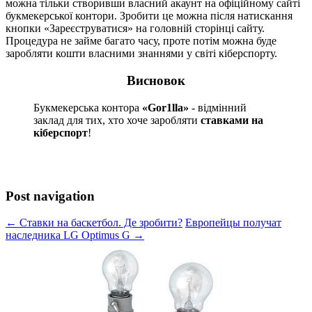
можна тільки створивши власний акаунт на офіційному сайті
букмекерської контори. Зробити це можна після натискання
кнопки «Зареєструватися» на головній сторінці сайту.
Процедура не займе багато часу, проте потім можна буде
заробляти кошти власними знаннями у світі кіберспорту.
Висновок
Букмекерська контора
«Gor1lla»
- відмінний
заклад для тих, хто хоче заробляти
ставками на
кіберспорт
!
Post navigation
← Ставки на баскетбол. Де зробити?
Европейцы получат
наследника LG Optimus G →