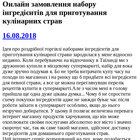
Онлайн замовлення набору
інгредієнтів для приготування
кулінарних страв
16.08.2018
Ідея про роздрібної торгівлі наборами інгредієнтів для
приготування кулінарної страви зародилася у мене відносно
недавно. Коли перебуваючи на відпочинку в Таїланді ми з
дружиною купили в місцевому супермаркеті, набір для вока
дуже зручно подумав я. Бо не треба витрачати купу часу на
походи по магазинах і на ринку що б придбати всі інгредієнти
для певної страви, а все це можна переглянувши перелік
рецептів купити в супермаркеті.Але з часом мені в голову
прийшла ще одна дуже цікава думка... Чому б не спростити
схему покупки інгредієнтів адже не завжди буває час після
роботи заїхати в супермаркет особливо, якщо до нього
незручно добиратися. У цьому й полягає величезна перевага
інтернет магазину продуктів харчування, що він може
охоплювати своїми послугами абсолютно все місто і значно
скорочує час, так як саме такий магазин, здійснює доставку
інгредієнтів для домашнього приготування страв.
Цей інтернет сервіс розрахований на тих, кому подобається