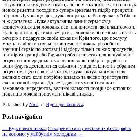
готувати а таких дуже багато, але не у кожного є час на пошук
нових рецептів походи по супермаркетам та підбір продуктів
під них. Думаю що ідея, дуже виправдана бо переваг у її більш
ніж достатньо. Дуже актуальним даний сервіс буде
користуються для молодих пар, підприємств, які влаштовують
кулінарні корпоративні вечірки , і чоловіки або жінки готують
вечерю в подарунок своїм коханим.Крім того, цю послугу
можна наділити гнучкою системою знижок, розробити
зручний сервіс по доставці і відбору тільки свіжих продуктів,
приміром вранці або йдучи з роботи переглянувши кулінарні
рецепти і попередньо замовлення воші підбір інгредієнтів
вони будуть доставлятися свіжими і у відповідності з обраним
рецептом. Цей сервіс також буде дуже актуальним до всіх
великих свят, коли потрібно швидко та якісно приготувати
ексклюзивні страви. До речі, для стимуляції великих
замовлень інгредієнтів, великої кількості порції або оптових
покупців можна придумати цікаві знижки.
Published by
Nica
, in
Идеи для бизнеса
.
Post navigation
← Курси англійської
Створення сайту весільних фотографів
на допомогу майбутнім молодятам →