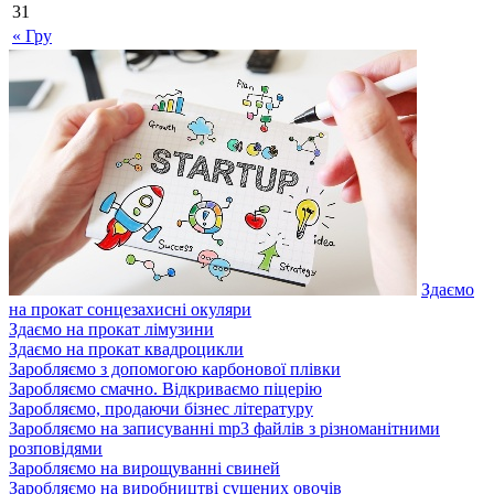
31
« Гру
Здаємо
на прокат сонцезахисні окуляри
Здаємо на прокат лімузини
Здаємо на прокат квадроцикли
Заробляємо з допомогою карбонової плівки
Заробляємо смачно. Відкриваємо піцерію
Заробляємо, продаючи бізнес літературу
Заробляємо на записуванні mp3 файлів з різноманітними
розповідями
Заробляємо на вирощуванні свиней
Заробляємо на виробництві сушених овочів