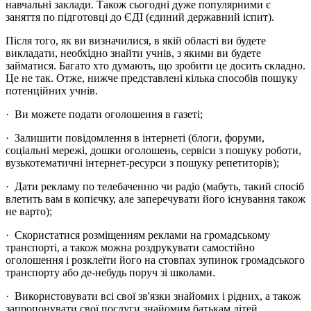
навчальні заклади. Також сьогодні дуже популярними є
заняття по підготовці до ЄДІ (єдиний державний іспит).
Після того, як ви визначилися, в якій області ви будете
викладати, необхідно знайти учнів, з якими ви будете
займатися. Багато хто думають, що зробити це досить складно.
Це не так. Отже, нижче представлені кілька способів пошуку
потенційних учнів.
· Ви можете подати оголошення в газеті;
· Залишити повідомлення в інтернеті (блоги, форуми,
соціальні мережі, дошки оголошень, сервіси з пошуку роботи,
вузькотематичні інтернет-ресурси з пошуку репетиторів);
· Дати рекламу по телебаченню чи радіо (мабуть, такий спосіб
влетить вам в копієчку, але заперечувати його існування також
не варто);
· Скористатися розміщенням реклами на громадському
транспорті, а також можна роздрукувати самостійно
оголошення і розклеїти його на стовпах зупинок громадського
транспорту або де-небудь поруч зі школами.
· Використовувати всі свої зв'язки знайомих і рідних, а також
запропонувати свої послуги знайомим батькам дітей.