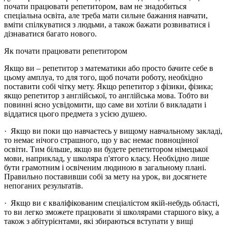
почати працювати репетитором, вам не знадобиться
спеціальна освіта, але треба мати сильне бажання навчати,
вміти спілкуватися з людьми, а також бажати розвиватися і
дізнаватися багато нового.
Як почати працювати репетитором
Якщо ви – репетитор з математики або просто бачите себе в
цьому амплуа, то для того, щоб почати роботу, необхідно
поставити собі чітку мету. Якщо репетитор з фізики, фізика;
якщо репетитор з англійської, то англійська мова. Тобто ви
повинні ясно усвідомити, що саме ви хотіли б викладати і
віддатися цього предмета з усією душею.
· Якщо ви поки що навчаєтесь у вищому навчальному закладі,
то немає нічого страшного, що у вас немає повноцінної
освіти. Тим більше, якщо ви будете репетитором німецької
мови, наприклад, у школяра п'ятого класу. Необхідно лише
бути грамотним і освіченим людиною в загальному плані.
Правильно поставивши собі за мету на урок, ви досягнете
непоганих результатів.
· Якщо ви є кваліфікованим спеціалістом якій-небудь області,
то ви легко зможете працювати зі школярами старшого віку, а
також з абітурієнтами, які збираються вступати у вищі