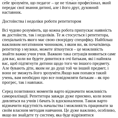
себе зрозуміти, що педагог – це не тільки професіонал, який
передає свої знання дитині, але і його друг, духовний
наставник.
Достоїнства і недоліки роботи репетитором
Всі чудово розуміють, що кожна робота припускає наявність
як достоїнств, так і недоліків. Те ж стосується і репетитора,
спеціальність якого має свою своєрідну специфіку. Найбільш
важливим негативним чинником, з яким ви, як початківець
репетитор з музики, можете зіткнутися – це можливість
знайти важко учня учня. Важкою така ситуація виявиться саме
для вас, коли ви будете дивитися в очі батькам, які і найняла
вас, щоб підтягнути дитини щодо того чи іншого предмету.
Але бувають діти, яким не до душі той чи інший предмет, і
вони не зможуть його зрозуміти.Якщо вам попався такий
учень, вам необхідно про все повідомляти батькам – як про
прогрес, так і навпаки.
Серед позитивних моментів варто відзначити можливість
самореалізації. Репетитора завжди дуже приємно, коли вони
дивляться на учнів і бачать їх вдосконалення. Також варто
відзначити відсутність начальства і можливість працювати за
своїм власним методам навчання. Це дуже важливо, особливо,
якщо ви знайдете ту систему, яка буде відрізнятися