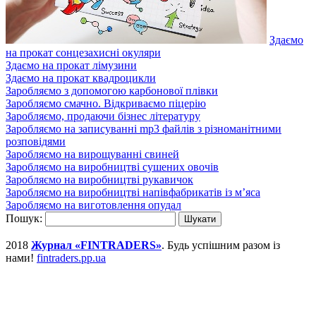
Здаємо
на прокат сонцезахисні окуляри
Здаємо на прокат лімузини
Здаємо на прокат квадроцикли
Заробляємо з допомогою карбонової плівки
Заробляємо смачно. Відкриваємо піцерію
Заробляємо, продаючи бізнес літературу
Заробляємо на записуванні mp3 файлів з різноманітними
розповідями
Заробляємо на вирощуванні свиней
Заробляємо на виробництві сушених овочів
Заробляємо на виробництві рукавичок
Заробляємо на виробництві напівфабрикатів із м’яса
Заробляємо на виготовлення опудал
Пошук:
2018
Журнал «FINTRADERS»
. Будь успішним разом із
нами!
fintraders.pp.ua