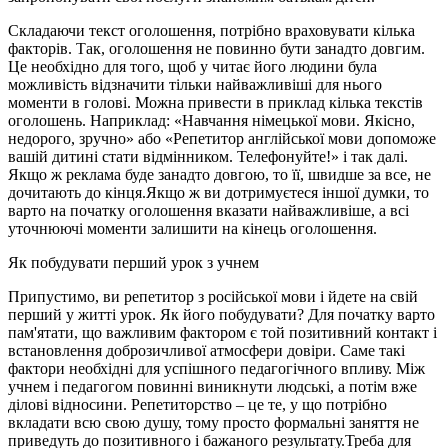
Складаючи текст оголошення, потрібно враховувати кілька
факторів. Так, оголошення не повинно бути занадто довгим.
Це необхідно для того, щоб у читає його людини була
можливість відзначити тільки найважливіші для нього
моменти в голові. Можна привести в приклад кілька текстів
оголошень. Наприклад: «Навчання німецької мови. Якісно,
недорого, зручно» або «Репетитор англійської мови допоможе
вашій дитині стати відмінником. Телефонуйте!» і так далі.
Якщо ж реклама буде занадто довгою, то її, швидше за все, не
дочитають до кінця.Якщо ж ви дотримуєтеся іншої думки, то
варто на початку оголошення вказати найважливіше, а всі
уточнюючі моменти залишити на кінець оголошення.
Як побудувати перший урок з учнем
Припустимо, ви репетитор з російської мови і йдете на свій
перший у житті урок. Як його побудувати? Для початку варто
пам'ятати, що важливим фактором є той позитивний контакт і
встановлення доброзичливої атмосфери довіри. Саме такі
фактори необхідні для успішного педагогічного впливу. Між
учнем і педагогом повинні виникнути людські, а потім вже
ділові відносини. Репетиторство – це те, у що потрібно
вкладати всю свою душу, тому просто формальні заняття не
приведуть до позитивного і бажаного результату.Треба для