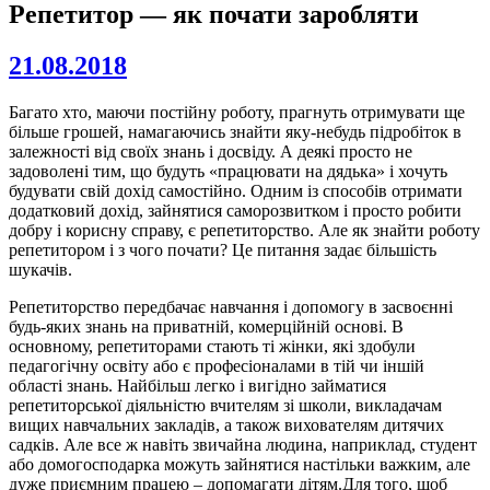
Репетитор — як почати заробляти
21.08.2018
Багато хто, маючи постійну роботу, прагнуть отримувати ще
більше грошей, намагаючись знайти яку-небудь підробіток в
залежності від своїх знань і досвіду. А деякі просто не
задоволені тим, що будуть «працювати на дядька» і хочуть
будувати свій дохід самостійно. Одним із способів отримати
додатковий дохід, зайнятися саморозвитком і просто робити
добру і корисну справу, є репетиторство. Але як знайти роботу
репетитором і з чого почати? Це питання задає більшість
шукачів.
Репетиторство передбачає навчання і допомогу в засвоєнні
будь-яких знань на приватній, комерційній основі. В
основному, репетиторами стають ті жінки, які здобули
педагогічну освіту або є професіоналами в тій чи іншій
області знань. Найбільш легко і вигідно займатися
репетиторської діяльністю вчителям зі школи, викладачам
вищих навчальних закладів, а також вихователям дитячих
садків. Але все ж навіть звичайна людина, наприклад, студент
або домогосподарка можуть зайнятися настільки важким, але
дуже приємним працею – допомагати дітям.Для того, щоб