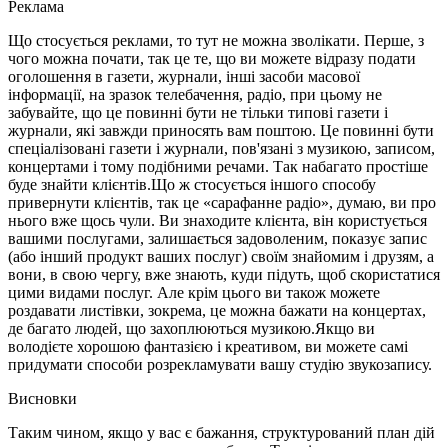
Реклама
Що стосується реклами, то тут не можна зволікати. Перше, з
чого можна почати, так це те, що ви можете відразу подати
оголошення в газети, журнали, інші засоби масової
інформації, на зразок телебачення, радіо, при цьому не
забувайте, що це повинні бути не тільки типові газети і
журнали, які завжди приносять вам поштою. Це повинні бути
спеціалізовані газети і журнали, пов'язані з музикою, записом,
концертами і тому подібними речами. Так набагато простіше
буде знайти клієнтів.Що ж стосується іншого способу
привернути клієнтів, так це «сарафанне радіо», думаю, ви про
нього вже щось чули. Ви знаходите клієнта, він користується
вашими послугами, залишається задоволеним, показує запис
(або інший продукт ваших послуг) своїм знайомим і друзям, а
вони, в свою чергу, вже знають, куди підуть, щоб скористатися
цими видами послуг. Але крім цього ви також можете
роздавати листівки, зокрема, це можна бажати на концертах,
де багато людей, що захоплюються музикою.Якщо ви
володієте хорошою фантазією і креативом, ви можете самі
придумати способи розрекламувати вашу студію звукозапису.
Висновки
Таким чином, якщо у вас є бажання, структурований план дій