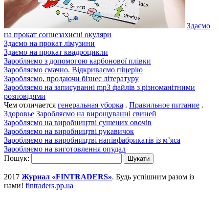
Здаємо
на прокат сонцезахисні окуляри
Здаємо на прокат лімузини
Здаємо на прокат квадроцикли
Заробляємо з допомогою карбонової плівки
Заробляємо смачно. Відкриваємо піцерію
Заробляємо, продаючи бізнес літературу
Заробляємо на записуванні mp3 файлів з різноманітними
розповідями
Чем отличается
генеральная уборка
.
Правильное питание
.
Здоровье
Заробляємо на вирощуванні свиней
Заробляємо на виробництві сушених овочів
Заробляємо на виробництві рукавичок
Заробляємо на виробництві напівфабрикатів із м’яса
Заробляємо на виготовлення опудал
Пошук:
2017
Журнал «FINTRADERS»
. Будь успішним разом із
нами!
fintraders.pp.ua