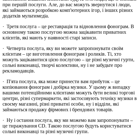
при першій послуги. Але, до вас можуть звернутися і люди,
які займаються розробкою комп'ютерних ігор, і інших різних
додатків мультимедіа.
· Третя послуга – це реставрація та відновлення фонограм. В
основному такою послугою можна зацікавити приватних
клієнтів, які мають у наявності старі записи.
· Четверта послуга, яку ви можете запропонувати своїм
клієнтам – це виготовлення фонограм і роликів. Ті, хто
можуть зацікавитися цією послугою – це різні музичні гурти,
сольні виконавці, творчі колективи, ну і не забудьте про
рекламодавців.
· П'ята послуга, яка може принести вам прибуток – це
копіювання фонограм і добірка музики. У цьому ж випадку
вашими потенційними клієнтами можуть бути великі торгові
центри, різні супермаркети, які застосовують техніку музики в
своєму магазині, різні приватні особи, ну і відділи, які
займаються продажу фірмових і брендових товарів.
· Ну і остання послуга, яку ми можемо вам запропонувати –
це тиражування CD. Такою послугою будуть користуватися
сольні виконавці та різні музичні групи.