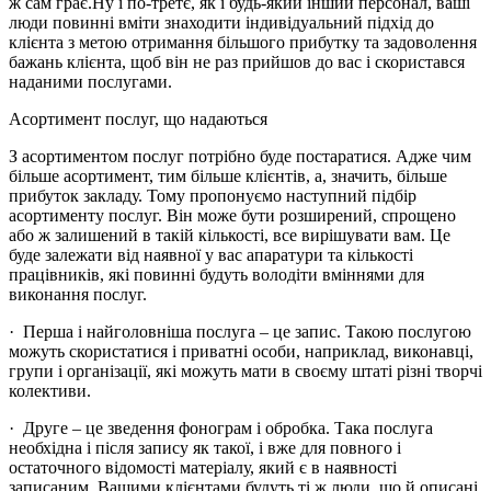
ж сам грає.Ну і по-третє, як і будь-який інший персонал, ваші
люди повинні вміти знаходити індивідуальний підхід до
клієнта з метою отримання більшого прибутку та задоволення
бажань клієнта, щоб він не раз прийшов до вас і скористався
наданими послугами.
Асортимент послуг, що надаються
З асортиментом послуг потрібно буде постаратися. Адже чим
більше асортимент, тим більше клієнтів, а, значить, більше
прибуток закладу. Тому пропонуємо наступний підбір
асортименту послуг. Він може бути розширений, спрощено
або ж залишений в такій кількості, все вирішувати вам. Це
буде залежати від наявної у вас апаратури та кількості
працівників, які повинні будуть володіти вміннями для
виконання послуг.
· Перша і найголовніша послуга – це запис. Такою послугою
можуть скористатися і приватні особи, наприклад, виконавці,
групи і організації, які можуть мати в своєму штаті різні творчі
колективи.
· Друге – це зведення фонограм і обробка. Така послуга
необхідна і після запису як такої, і вже для повного і
остаточного відомості матеріалу, який є в наявності
записаним. Вашими клієнтами будуть ті ж люди, що й описані