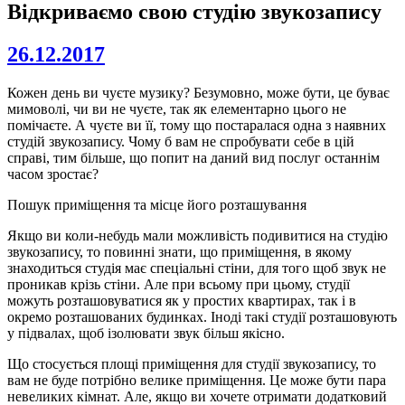
Відкриваємо свою студію звукозапису
26.12.2017
Кожен день ви чуєте музику? Безумовно, може бути, це буває
мимоволі, чи ви не чуєте, так як елементарно цього не
помічаєте. А чуєте ви її, тому що постаралася одна з наявних
студій звукозапису. Чому б вам не спробувати себе в цій
справі, тим більше, що попит на даний вид послуг останнім
часом зростає?
Пошук приміщення та місце його розташування
Якщо ви коли-небудь мали можливість подивитися на студію
звукозапису, то повинні знати, що приміщення, в якому
знаходиться студія має спеціальні стіни, для того щоб звук не
проникав крізь стіни. Але при всьому при цьому, студії
можуть розташовуватися як у простих квартирах, так і в
окремо розташованих будинках. Іноді такі студії розташовують
у підвалах, щоб ізолювати звук більш якісно.
Що стосується площі приміщення для студії звукозапису, то
вам не буде потрібно велике приміщення. Це може бути пара
невеликих кімнат. Але, якщо ви хочете отримати додатковий