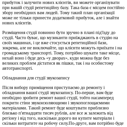
прибуток і залучити нових клієнтів, ви можете організувати
при вашій студії репетиційну базу. Така база є місцем постійно
збору необхідних вам людей. Тому такий план організації
може не тільки принести додатковий прибуток, але і знайти
нових клієнтів.
Розміщення студії повинно бути зручно в плані під'їзду до
студії. Часто буває, що музиканти приїжджають в студію на
своїх машинах, і це вже стосується репетиційної бази,
зокрема, але не виключайте, що клієнти можуть приїхати і на
громадському транспорті. Тому, потрібно шукати таке місце,
нехай воно і буде десь «у дворах», куди можна буде без
великих проблем дістатися як пішки, так і на особистому
автотранспорті.
Обладнання для студії звукозапису
Після вибору приміщення приступаємо до ремонту і
обладнання вашої студії звукозапису. По-перше, вам буде
необхідно зробити ремонт вашої студії, тобто насамперед
покрити стіни звукоизоляющими і звукопоглощаємими
матеріалами. Такий ремонт буде коштувати приблизно
близько п'ятнадцяти тисяч рублів, але все ж залежить від
регіону і від того, наскільки дорого ви купите матеріали і
скільки витратите на робочу силу.По-друге, вам потрібно буде