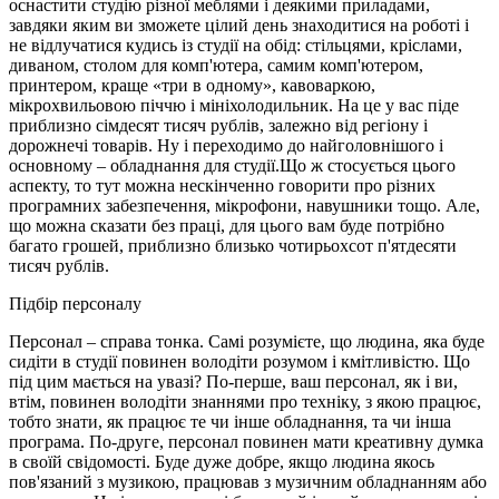
оснастити студію різної меблями і деякими приладами,
завдяки яким ви зможете цілий день знаходитися на роботі і
не відлучатися кудись із студії на обід: стільцями, кріслами,
диваном, столом для комп'ютера, самим комп'ютером,
принтером, краще «три в одному», кавоваркою,
мікрохвильовою піччю і мініхолодильник. На це у вас піде
приблизно сімдесят тисяч рублів, залежно від регіону і
дорожнечі товарів. Ну і переходимо до найголовнішого і
основному – обладнання для студії.Що ж стосується цього
аспекту, то тут можна нескінченно говорити про різних
програмних забезпечення, мікрофони, навушники тощо. Але,
що можна сказати без праці, для цього вам буде потрібно
багато грошей, приблизно близько чотирьохсот п'ятдесяти
тисяч рублів.
Підбір персоналу
Персонал – справа тонка. Самі розумієте, що людина, яка буде
сидіти в студії повинен володіти розумом і кмітливістю. Що
під цим мається на увазі? По-перше, ваш персонал, як і ви,
втім, повинен володіти знаннями про техніку, з якою працює,
тобто знати, як працює те чи інше обладнання, та чи інша
програма. По-друге, персонал повинен мати креативну думка
в своїй свідомості. Буде дуже добре, якщо людина якось
пов'язаний з музикою, працював з музичним обладнанням або