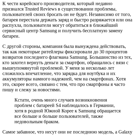
К чести корейского производителя, который недавно
признался Trusted Reviews в существовании проблемы,
пользователей своих бросать он не будет. Независимо от того,
батарея перестала держать заряд и быстро разряжается или она
распухла, пользователи могут обратиться в ближайший
сервисный центр Samsung и получить бесплатную замену
батареи.
С другой стороны, компания была вынуждена действовать,
так как некоторые ритейлеры фиксировали до 30 процентов
возвратов последнего флагмана Samsung. Большинство из тех,
кто захотел вернуть деньги за смартфон, обращались с вязи с
вышеупомянутой проблемой. У меня за несколько лет
сложилось впечатление, что зарядка для ноутбука и их
аккумуляторы намного надежней, чем на смартфонах. Хотя
это, скорее всего, связано с тем, что про смартфоны я часто
пишу и слежу за новостями.
Кстати, очень много случаев возникновения
проблем с батареей S4 наблюдалось в Германии,
хотя в родной Южной Корее к Samsung обращается
все больше и больше пользователей, также
недовольным браком.
Самое забавное, что несут они не последнюю модель, а Galaxy