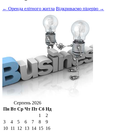
← Оренда елітного житла
Відкриваємо піцерію →
Серпень 2026
Пн
Вт
Ср
Чт
Пт
Сб
Нд
1
2
3
4
5
6
7
8
9
10
11
12
13
14
15
16