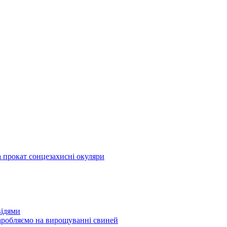
а прокат сонцезахисні окуляри
відями
аробляємо на вирощуванні свиней