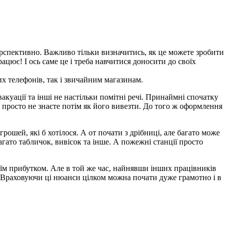
перспективно. Важливо тільки визначитись, як це можете зробити
ацює! І ось саме це і треба навчитися доносити до своїх
 телефонів, так і звичайним магазинам.
вакуації та інші не настільки помітні речі. Принаймні спочатку
и просто не знаєте потім як його вивезти. До того ж оформлення
рошей, які б хотілося. А от почати з дрібниці, але багато може
гато табличок, вивісок та інше. А пожежні станції просто
оїм прибутком. Але в той же час, найнявши інших працівників
і. Враховуючи ці нюанси цілком можна почати дуже грамотно і в