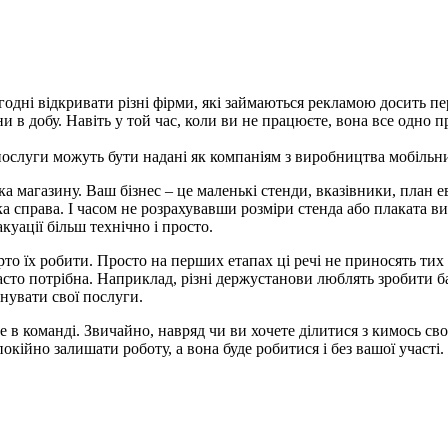
ьогодні відкривати різні фірми, які займаються рекламою досить 
 в добу. Навіть у той час, коли ви не працюєте, вона все одно пр
слуги можуть бути надані як компаніям з виробництва мобільних
ка магазину. Ваш бізнес – це маленькі стенди, вказівники, план е
ка справа. І часом не розрахувавши розміри стенда або плаката в
куації більш технічно і просто.
то їх робити. Просто на перших етапах ці речі не приносять тих г
сто потрібна. Наприклад, різні держустанови люблять зробити ба
онувати свої послуги.
 в команді. Звичайно, навряд чи ви хочете ділитися з кимось св
окійно залишати роботу, а вона буде робитися і без вашої участ