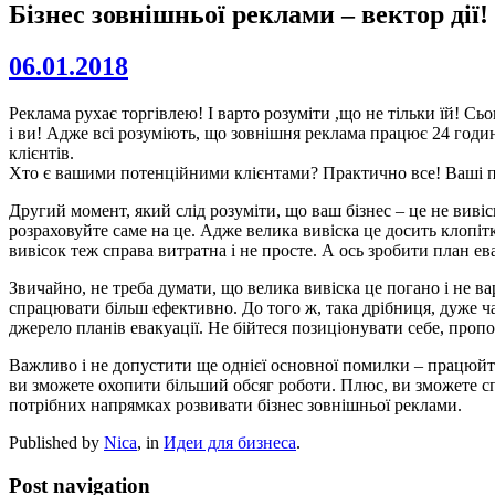
Бізнес зовнішньої реклами – вектор дії!
06.01.2018
Реклама рухає торгівлею! І варто розуміти ,що не тільки їй! С
і ви! Адже всі розуміють, що зовнішня реклама працює 24 години
клієнтів.
Хто є вашими потенційними клієнтами? Практично все! Ваші по
Другий момент, який слід розуміти, що ваш бізнес – це не вивіс
розраховуйте саме на це. Адже велика вивіска це досить клопіт
вивісок теж справа витратна і не просте. А ось зробити план ева
Звичайно, не треба думати, що велика вивіска це погано і не вар
спрацювати більш ефективно. До того ж, така дрібниця, дуже ча
джерело планів евакуації. Не бійтеся позиціонувати себе, проп
Важливо і не допустити ще однієї основної помилки – працюйте
ви зможете охопити більший обсяг роботи. Плюс, ви зможете сп
потрібних напрямках розвивати бізнес зовнішньої реклами.
Published by
Nica
, in
Идеи для бизнеса
.
Post navigation