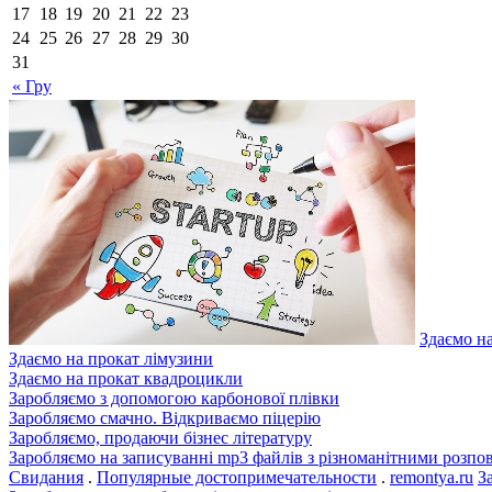
17
18
19
20
21
22
23
24
25
26
27
28
29
30
31
« Гру
Здаємо н
Здаємо на прокат лімузини
Здаємо на прокат квадроцикли
Заробляємо з допомогою карбонової плівки
Заробляємо смачно. Відкриваємо піцерію
Заробляємо, продаючи бізнес літературу
Заробляємо на записуванні mp3 файлів з різноманітними розпо
Свидания
.
Популярные достопримечательности
.
remontya.ru
З