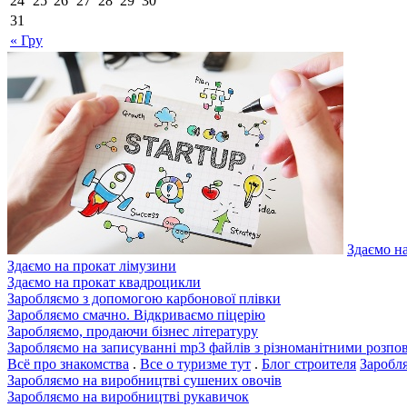
24
25
26
27
28
29
30
31
« Гру
Здаємо н
Здаємо на прокат лімузини
Здаємо на прокат квадроцикли
Заробляємо з допомогою карбонової плівки
Заробляємо смачно. Відкриваємо піцерію
Заробляємо, продаючи бізнес літературу
Заробляємо на записуванні mp3 файлів з різноманітними розпо
Всё про знакомства
.
Все о туризме тут
.
Блог строителя
Заробл
Заробляємо на виробництві сушених овочів
Заробляємо на виробництві рукавичок