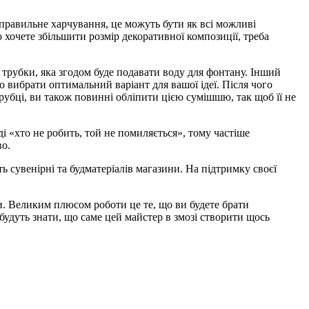
правильне харчування, це можуть бути як всі можливі
 хочете збільшити розмір декоративної композиції, треба
я трубки, яка згодом буде подавати воду для фонтану. Інший
о вибрати оптимальний варіант для вашої ідеї. Після чого
рубці, ви також повинні обліпити цією сумішшю, так щоб її не
і «хто не робить, той не помиляється», тому частіше
во.
ь сувенірні та будматеріалів магазини. На підтримку своєї
и. Великим плюсом роботи це те, що ви будете брати
 будуть знати, що саме цей майстер в змозі створити щось