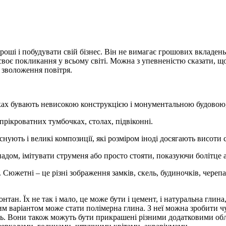
оші і побудувати свій бізнес. Він не вимагає грошових вкладень
своє покликання у всьому світі. Можна з упевненістю сказати, щ
зволоження повітря.
адках бувають невисокою конструкцією і монументальною будовою,
 прікроватних тумбочках, столах, підвіконні.
снують і великі композиції, які розміром іноді досягають висоти 
ом, імітувати струменя або просто стояти, показуючи болітце або
 Сюжетні – це різні зображення замків, скель, будиночків, черепах
ан. Їх не так і мало, це може бути і цемент, і натуральна глина, і
варіантом може стати полімерна глина. З неї можна зробити чудо
ість. Вони також можуть бути прикрашені різними додатковими о