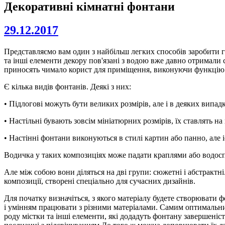
Декоративні кімнатні фонтани
29.12.2017
Представляємо вам один з найбільш легких способів заробити гр
та інші елементи декору пов'язані з водою вже давно отримали 
приносять чимало корист для приміщення, виконуючи функцію 
Є кілька видів фонтанів. Деякі з них:
• Підлогові можуть бути великих розмірів, але і в деяких вип
• Настільні бувають зовсім мініатюрних розмірів, їх ставлять на
• Настінні фонтани виконуються в стилі картин або панно, але і
Водичка у таких композиціях може падати краплями або водоспад
Але між собою вони діляться на дві групи: сюжетні і абстрактні.
композиції, створені спеціально для сучасних дизайнів.
Для початку визначіться, з якого матеріалу будете створювати фонт
і умінням працювати з різними матеріалами. Самим оптимальним 
роду містки та інші елементи, які додадуть фонтану завершен