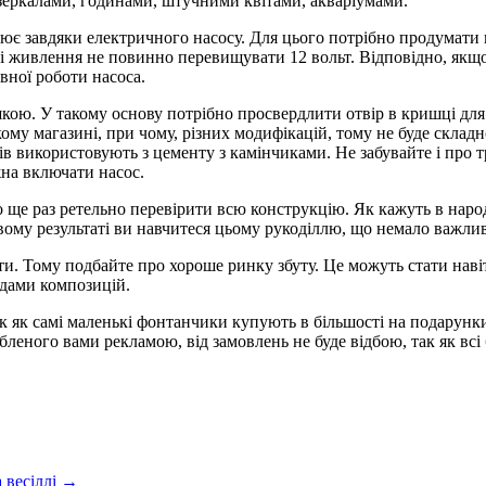
зеркалами, годинами, штучними квітами, акваріумами.
цює завдяки електричного насосу. Для цього потрібно продумати 
 всі живлення не повинно перевищувати 12 вольт. Відповідно, якщо
вної роботи насоса.
кришкою. У такому основу потрібно просвердлити отвір в кришці дл
ому магазині, при чому, різних модифікацій, тому не буде складн
ів використовують з цементу з камінчиками. Не забувайте і про т
жна включати насос.
то ще раз ретельно перевірити всю конструкцію. Як кажуть в народ
евому результаті ви навчитеся цьому рукоділлю, що немало важли
ти. Тому подбайте про хороше ринку збуту. Це можуть стати навіт
идами композицій.
к як самі маленькі фонтанчики купують в більшості на подарунк
робленого вами рекламою, від замовлень не буде відбою, так як всі
 весіллі →