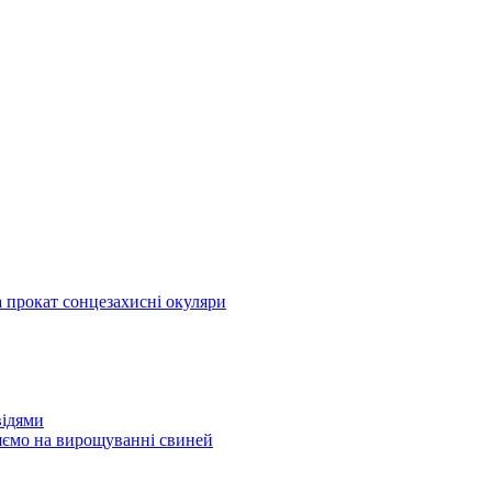
а прокат сонцезахисні окуляри
відями
яємо на вирощуванні свиней