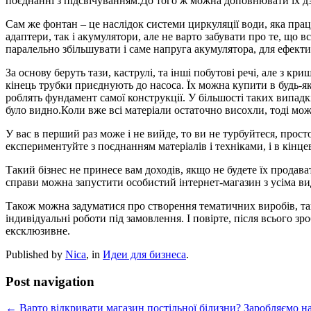
поєднанні з підсвічуванням.До того ж можна доповнювати їх д
Сам же фонтан – це наслідок системи циркуляції води, яка пра
адаптери, так і акумулятори, але не варто забувати про те, що
паралельно збільшувати і саме напруга акумулятора, для ефекти
За основу беруть тази, каструлі, та інші побутові речі, але з 
кінець трубки приєднують до насоса. Їх можна купити в будь-як
роблять фундамент самої конструкції. У більшості таких випадк
було видно.Коли вже всі матеріали остаточно висохли, тоді мо
У вас в перший раз може і не вийде, то ви не турбуйтеся, прос
експериментуйте з поєднанням матеріалів і техніками, і в кінц
Такий бізнес не принесе вам доходів, якщо не будете їх продава
справи можна запустити особистий інтернет-магазин з усіма в
Також можна задуматися про створення тематичних виробів, та
індивідуальні роботи під замовлення. І повірте, після всього з
ексклюзивне.
Published by
Nica
, in
Идеи для бизнеса
.
Post navigation
← Варто відкривати магазин постільної білизни?
Заробляємо на