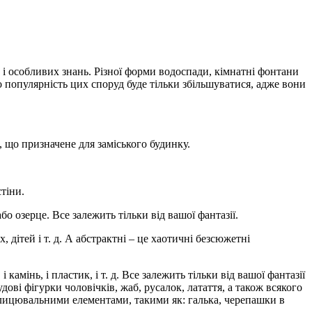
 і особливих знань. Різної форми водоспади, кімнатні фонтани
о популярність цих споруд буде тільки збільшуватися, адже вони
 що призначене для заміського будинку.
стіни.
 озерце. Все залежить тільки від вашої фантазії.
, дітей і т. д. А абстрактні – це хаотичні безсюжетні
 камінь, і пластик, і т. д. Все залежить тільки від вашої фантазії
ві фігурки чоловічків, жаб, русалок, латаття, а також всякого
блицювальними елементами, такими як: галька, черепашки в