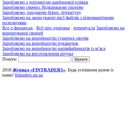
Заробляємо з допомогою карбонової плівки
Заробляємо смачно. Відкриваємо піцерію
Заробляємо, продаючи бізнес літературу
Заробляємо на записуванні mp3 файлів з різноманітними
розповідями
Все о финансах
.
Всё про здоровье
.
remontya.ru
Заробляємо на
вирощуванні свиней
Заробляємо на виробництві сушених овочів
Заробляємо на виробництві рукавичок
Заробляємо на виробництві напівфабрикатів із м’яса
Заробляємо на виготовлення опудал
Пошук:
2018
Журнал «FINTRADERS»
. Будь успішним разом із
нами!
fintraders.pp.ua