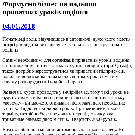
Формуємо бізнес на надання
приватних уроків водіння
04.01.2018
Початківці водії, відучившись в автошколі, дуже часто мають
потребу в додаткових послугах, які надають інструктора з
водіння.
Самим необхідним, для організації приватних уроків водіння,
є проходження інструкторських курсів з водіння (при Дтсааф),
також потрібно зареєструватися як приватний підприємець,
володіти водійським стажем більше трьох років і мати у
своєму розпорядженні водійські права.
Зазвичай, курси проводять у вечірній час, тому такі уроки не
будуть заважати вашій основній діяльності. Інструкторську
«корочку» ви зможете отримати після здачі всіх необхідних
іспитів. Видається вона на 5 років. При закінченні цього
терміну, потрібно буде проходити перепідготовку, яка
триватиме близько двох місяців, її вартість 2000 рублів.
Вам потрібно навчальний автомобіль для цього бізнесу. Не
поспішайте переробляти в учбовий автомобіль застарілі