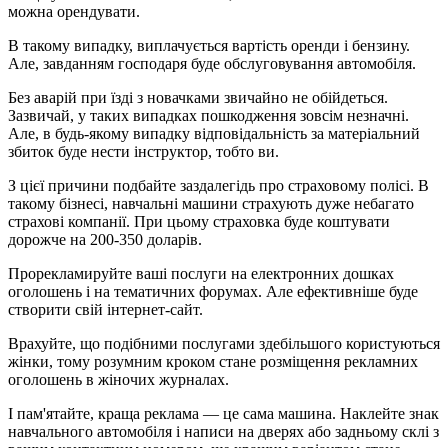
можна орендувати.
В такому випадку, виплачується вартість оренди і бензину.
Але, завданням господаря буде обслуговування автомобіля.
Без аварій при їзді з новачками звичайно не обійдеться.
Зазвичай, у таких випадках пошкодження зовсім незначні.
Але, в будь-якому випадку відповідальність за матеріальний
збиток буде нести інструктор, тобто ви.
З цієї причини подбайте заздалегідь про страховому полісі. В
такому бізнесі, навчальні машини страхують дуже небагато
страхові компанії. При цьому страховка буде коштувати
дорожче на 200-350 доларів.
Прорекламируйте ваші послуги на електронних дошках
оголошень і на тематичних форумах. Але ефективніше буде
створити свій інтернет-сайт.
Врахуйте, що подібними послугами здебільшого користуються
жінки, тому розумним кроком стане розміщення рекламних
оголошень в жіночих журналах.
І пам'ятайте, краща реклама — це сама машина. Наклейте знак
навчального автомобіля і написи на дверях або задньому склі з