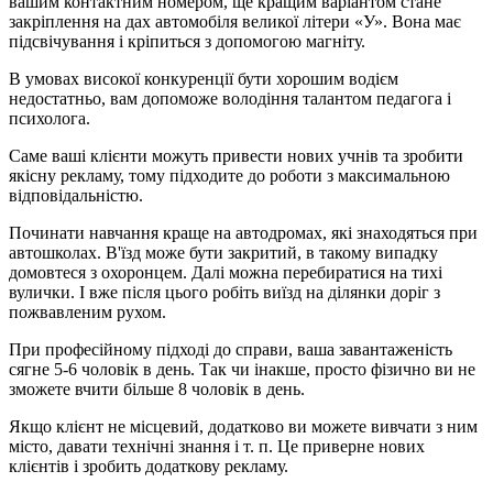
вашим контактним номером, ще кращим варіантом стане
закріплення на дах автомобіля великої літери «У». Вона має
підсвічування і кріпиться з допомогою магніту.
В умовах високої конкуренції бути хорошим водієм
недостатньо, вам допоможе володіння талантом педагога і
психолога.
Саме ваші клієнти можуть привести нових учнів та зробити
якісну рекламу, тому підходите до роботи з максимальною
відповідальністю.
Починати навчання краще на автодромах, які знаходяться при
автошколах. В'їзд може бути закритий, в такому випадку
домовтеся з охоронцем. Далі можна перебиратися на тихі
вулички. І вже після цього робіть виїзд на ділянки доріг з
пожвавленим рухом.
При професійному підході до справи, ваша завантаженість
сягне 5-6 чоловік в день. Так чи інакше, просто фізично ви не
зможете вчити більше 8 чоловік в день.
Якщо клієнт не місцевий, додатково ви можете вивчати з ним
місто, давати технічні знання і т. п. Це приверне нових
клієнтів і зробить додаткову рекламу.