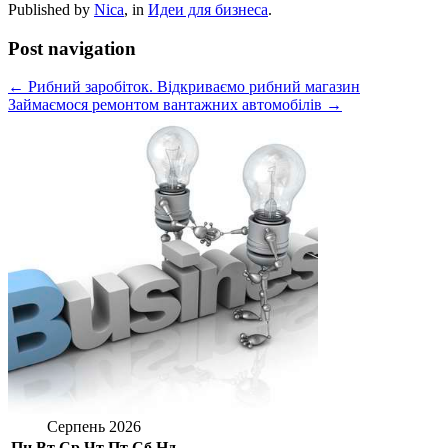
Published by
Nica
, in
Идеи для бизнеса
.
Post navigation
← Рибний заробіток. Відкриваємо рибний магазин
Займаємося ремонтом вантажних автомобілів →
Серпень 2026
Пн
Вт
Ср
Чт
Пт
Сб
Нд