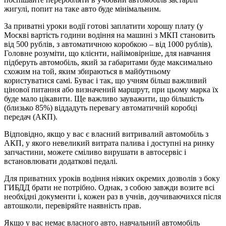
жигулі, попит на таке авто буде мінімальним.
За приватні уроки водії готові заплатити хорошу плату (у
Москві вартість години водіння на машині з МКП становить
від 500 рублів, з автоматичною коробкою – від 1000 рублів),
Головне розуміти, що клієнти, найімовірніше, для навчання
підберуть автомобіль, який за габаритами буде максимально
схожим на той, яким збираються в майбутньому
користуватися самі. Буває і так, що учням більш важливий
цінової питання або визначений маршрут, при цьому марка їх
буде мало цікавити. Ще важливо зауважити, що більшість
(близько 85%) віддадуть перевагу автоматичній коробці
передач (АКП).
Відповідно, якщо у вас є власний витривалий автомобіль з
АКП, у якого невеликий витрата палива і доступні на ринку
запчастини, можете сміливо вирушати в автосервіс і
встановлювати додаткові педалі.
Для приватних уроків водіння ніяких окремих дозволів з боку
ГИБДД брати не потрібно. Однак, з собою завжди возите всі
необхідні документи і, кожен раз в учнів, доучиваючихся після
автошколи, перевіряйте наявність прав.
Якщо у вас немає власного авто, навчальний автомобіль