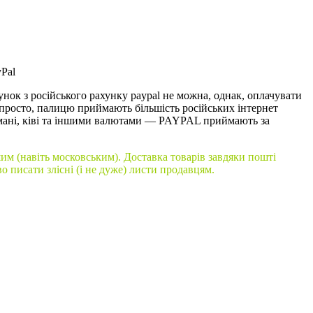
yPal
унок з російського рахунку paypal не можна, однак, оплачувати
 просто, палицю приймають більшість російських інтернет
ебмані, ківі та іншими валютами — PAYPAL приймають за
нашим (навіть московським). Доставка товарів завдяки пошті
во писати злісні (і не дуже) листи продавцям.