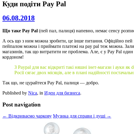
Куди подіти Pay Pal
06.08.2018
Що таке Pay Pal
(пей пал, палиця) напевно, немає сенсу розписув
А ось що з ним можна зробити, це інше питання. Офіційно пей п
пейпалом можна і приймати платежі на pay pal теж можна. Зал
магазинів, так що витратити не проблема. Але, є у Pay Pal о
кордоном!
З Paypal для вас відкриті такі няшні інет-магази і ауки я
Росії сягає двох місяців, але в плані надійності постачаль
Так що, не цурайтеся Pay Pal, палиця — добро.
Published by
Nica
, in
Идеи для бизнеса
.
Post navigation
← Відкриваємо чаркову
Музика для справи і душі →