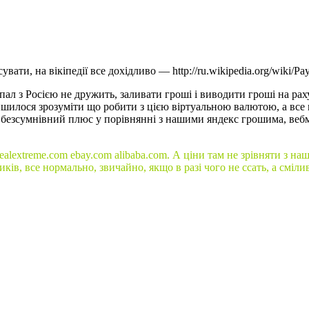
ати, на вікіпедії все дохідливо — http://ru.wikipedia.org/wiki/Pa
ал з Росією не дружить, заливати гроші і виводити гроші на рах
ишилося зрозуміти що робити з цією віртуальною валютою, а все
дин безсумнівний плюс у порівнянні з нашими яндекс грошима, в
к dealextreme.com ebay.com alibaba.com. А ціни там не зрівняти з 
ників, все нормально, звичайно, якщо в разі чого не ссать, а сміли