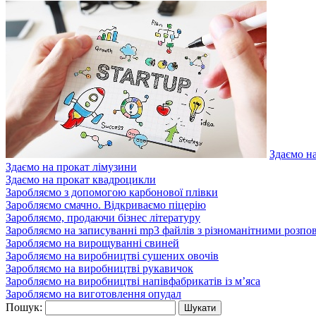
Здаємо н
Здаємо на прокат лімузини
Здаємо на прокат квадроцикли
Заробляємо з допомогою карбонової плівки
Заробляємо смачно. Відкриваємо піцерію
Заробляємо, продаючи бізнес літературу
Заробляємо на записуванні mp3 файлів з різноманітними розпо
Заробляємо на вирощуванні свиней
Заробляємо на виробництві сушених овочів
Заробляємо на виробництві рукавичок
Заробляємо на виробництві напівфабрикатів із м’яса
Заробляємо на виготовлення опудал
Пошук: