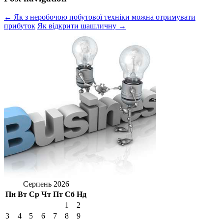
← Як з неробочою побутової техніки можна отримувати
прибуток
Як відкрити шашличну →
Серпень 2026
Пн
Вт
Ср
Чт
Пт
Сб
Нд
1
2
3
4
5
6
7
8
9