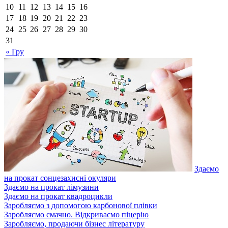
10
11
12
13
14
15
16
17
18
19
20
21
22
23
24
25
26
27
28
29
30
31
« Гру
Здаємо
на прокат сонцезахисні окуляри
Здаємо на прокат лімузини
Здаємо на прокат квадроцикли
Заробляємо з допомогою карбонової плівки
Заробляємо смачно. Відкриваємо піцерію
Заробляємо, продаючи бізнес літературу