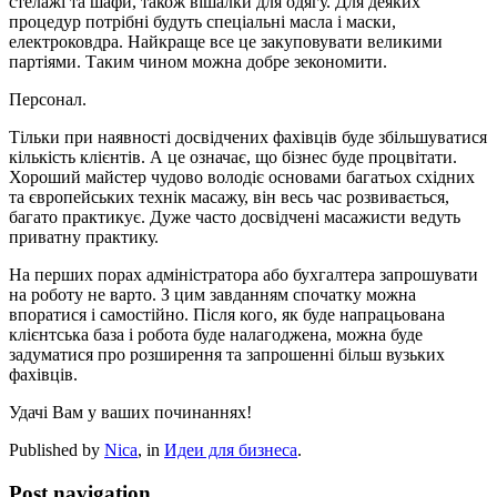
стелажі та шафи, також вішалки для одягу. Для деяких
процедур потрібні будуть спеціальні масла і маски,
електроковдра. Найкраще все це закуповувати великими
партіями. Таким чином можна добре зекономити.
Персонал.
Тільки при наявності досвідчених фахівців буде збільшуватися
кількість клієнтів. А це означає, що бізнес буде процвітати.
Хороший майстер чудово володіє основами багатьох східних
та європейських технік масажу, він весь час розвивається,
багато практикує. Дуже часто досвідчені масажисти ведуть
приватну практику.
На перших порах адміністратора або бухгалтера запрошувати
на роботу не варто. З цим завданням спочатку можна
впоратися і самостійно. Після кого, як буде напрацьована
клієнтська база і робота буде налагоджена, можна буде
задуматися про розширення та запрошенні більш вузьких
фахівців.
Удачі Вам у ваших починаннях!
Published by
Nica
, in
Идеи для бизнеса
.
Post navigation