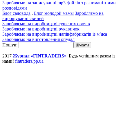
Заробляємо на записуванні mp3 файлів з різноманітними
розповідями
Блог садовода
.
Блог молодой мамы
Заробляємо на
вирощуванні свиней
Заробляємо на виробництві сушених овочів
Заробляємо на виробництві рукавичок
Заробляємо на виробництві напівфабрикатів із м’яса
Заробляємо на виготовлення опудал
Пошук:
2017
Журнал «FINTRADERS»
. Будь успішним разом із
нами!
fintraders.pp.ua