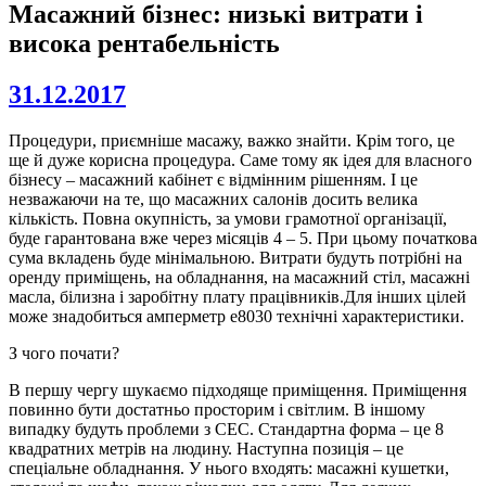
Масажний бізнес: низькі витрати і
висока рентабельність
31.12.2017
Процедури, приємніше масажу, важко знайти. Крім того, це
ще й дуже корисна процедура. Саме тому як ідея для власного
бізнесу – масажний кабінет є відмінним рішенням. І це
незважаючи на те, що масажних салонів досить велика
кількість. Повна окупність, за умови грамотної організації,
буде гарантована вже через місяців 4 – 5. При цьому початкова
сума вкладень буде мінімальною. Витрати будуть потрібні на
оренду приміщень, на обладнання, на масажний стіл, масажні
масла, білизна і заробітну плату працівників.Для інших цілей
може знадобиться амперметр е8030 технічні характеристики.
З чого почати?
В першу чергу шукаємо підходяще приміщення. Приміщення
повинно бути достатньо просторим і світлим. В іншому
випадку будуть проблеми з СЕС. Стандартна форма – це 8
квадратних метрів на людину. Наступна позиція – це
спеціальне обладнання. У нього входять: масажні кушетки,