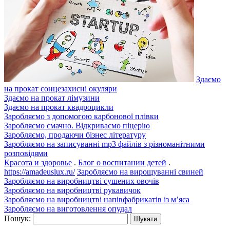
Здаємо
на прокат сонцезахисні окуляри
Здаємо на прокат лімузини
Здаємо на прокат квадроцикли
Заробляємо з допомогою карбонової плівки
Заробляємо смачно. Відкриваємо піцерію
Заробляємо, продаючи бізнес літературу
Заробляємо на записуванні mp3 файлів з різноманітними
розповідями
Красота и здоровье
.
Блог о воспитании детей
.
https://amadeuslux.ru/
Заробляємо на вирощуванні свиней
Заробляємо на виробництві сушених овочів
Заробляємо на виробництві рукавичок
Заробляємо на виробництві напівфабрикатів із м’яса
Заробляємо на виготовлення опудал
Пошук: