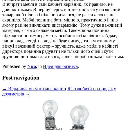
Вибирати меблі в свій кабінет керівник, як правило, не
довіряє нікому. В першу чергу, він звертає увагу на якісний
товар, щоб нічого і ніде не хиталося, не рассихалось і не
скрипіло. Меблі повинна бути міцною, практичною і, ні в
якому разі не викликати дисгармонію. Тому дуже важливий
матеріал, з якого складена меблі. Також вона повинна
підходити по темпераменту особистості керівника. Адже,
наприклад, тендітна леді не буде виглядати в масивному
візку.І важливий фактор – зручність, адже меблі в кабінеті
директора повинна радувати не тільки його очей і бути
зручною не тільки для нього, а ще співробітникам і клієнтам.
Published by
Nica
, in
Идеи для бизнеса
.
Post navigation
← Відкриваємо магазин тканин
Як заробити на продажу
дозиметрів →