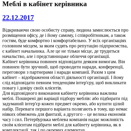
Меблі в кабінет керівника
22.12.2017
Відкриваючи свою особисту справу, людина замислюється про
розміщення офісу, де і йому самому, і співробітникам, а також
гостям, буде комфортно і комфортабельно. У всіх організаціях
головним місцем, за яким судять про репутацію підприємства,
є кабінет начальника. Але це не тільки місце, де трудиться
начальство, але і представницьке обличчя організації.
Кабінет керівника повинен відповідати деяким вимогам. Він
повинен бути зручний, щоб проводити наради, конференції,
переговори з партнерами і наради компанії. Разом з цим
кабінет – відображення області діяльності організації. І йому
слід відповідати певним тенденціям інтер'єру, щоб викликати
повагу і довіру своїх клієнтів.
Для відповідного виконання кабінету керівника важлива
меблі. Поширені дві варіації підбору меблів: або підбирати під
задуманий інтер'єр кожен предмет окремо, або купити цілий
набір. Переваги першого варіанта полягають в тому, що немає
ніяких обмежень для фантазії, а другого – це велика економія
часу і сил. Петербурзька меблева компанія надає можливість
своїм клієнтам підібрати меблі для кабінету керівника, як в
комплектації, так і по окремих елементах.