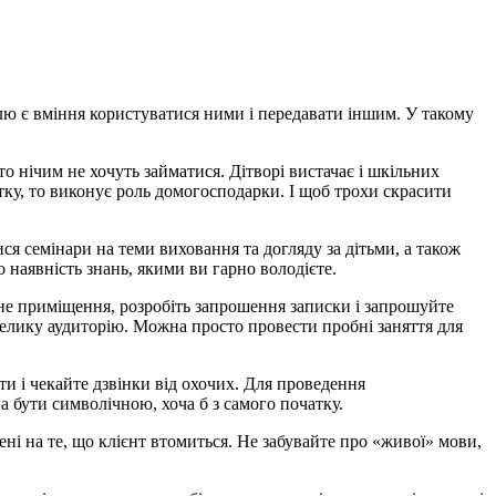
лю є вміння користуватися ними і передавати іншим. У такому
о нічим не хочуть займатися. Дітворі вистачає і шкільних
стку, то виконує роль домогосподарки. І щоб трохи скрасити
ся семінари на теми виховання та догляду за дітьми, а також
 наявність знань, якими ви гарно володієте.
ідне приміщення, розробіть запрошення записки і запрошуйте
евелику аудиторію. Можна просто провести пробні заняття для
и і чекайте дзвінки від охочих. Для проведення
 бути символічною, хоча б з самого початку.
і на те, що клієнт втомиться. Не забувайте про «живої» мови,