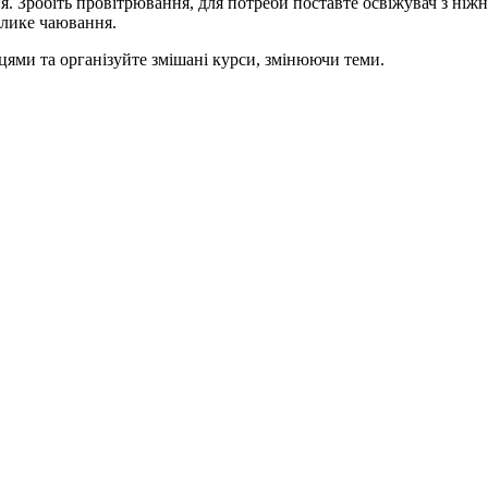
. Зробіть провітрювання, для потреби поставте освіжувач з ніжн
елике чаювання.
цями та організуйте змішані курси, змінюючи теми.