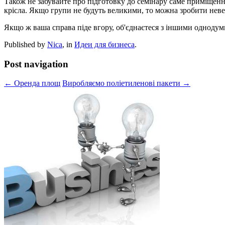
Також не забувайте про підготовку до семінару саме приміщення
крісла. Якщо групи не будуть великими, то можна зробити нев
Якщо ж ваша справа піде вгору, об'єднаєтеся з іншими однодум
Published by
Nica
, in
Идеи для бизнеса
.
Post navigation
← Оренда площ
Виробляємо поліетиленові пакети →