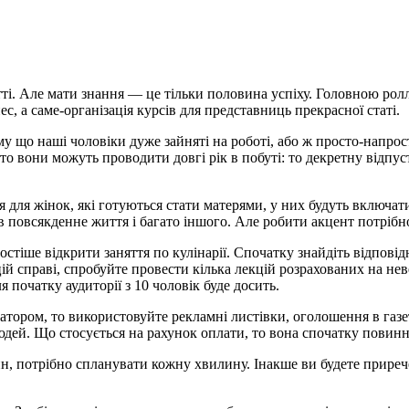
ті. Але мати знання — це тільки половина успіху. Головною рол
ес, а саме-організація курсів для представниць прекрасної статі.
у що наші чоловіки дуже зайняті на роботі, або ж просто-напрост
 то вони можуть проводити довгі рік в побуті: то декретну відпу
 для жінок, які готуються стати матерями, у них будуть включати
в повсякденне життя і багато іншого. Але робити акцент потрібно
ростіше відкрити заняття по кулінарії. Спочатку знайдіть відпов
цій справі, спробуйте провести кілька лекцій розрахованих на н
 початку аудиторії з 10 чоловік буде досить.
тором, то використовуйте рекламні листівки, оголошення в газет
юдей. Що стосується на рахунок оплати, то вона спочатку повинна
, потрібно спланувати кожну хвилину. Інакше ви будете приречен