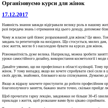
Організовуємо курси для жінок
17.12.2017
Наявність знання завжди відігравали велику роль в нашому жит
разі передача знань і отримання від цього доходу, допоможе бізн
Чому ж власне цей бізнес розрахований для жінок? Це явно. Том
завдань та репетиторів на вихідних. Що стосується, милих дам,
своє життя, могли б з насолодою бувати на курсах для жінок.
Різноманітність дуже велика. Наприклад, можна зробити заняття
уроки самостійного дизайну, використання косметології і моди 
Давайте уявимо, що ви професіонал в області кулінарії. Тому п
жінок. У тому випадку, якщо ви хочете спробувати свої сили в 
своїх друзів, знайомих, близького кола спілкування. Думаємо для
Якщо ж відразу захочете приступити до роботи професійним ора
благополучного заняття, бажано знати точно, скільки прийде л
Щоб прочитати гарну лекцію, завдовжки не більше 30-45 хвилин
приклади з життя, щоб розказане вами було цікаво сприймати.