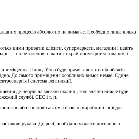
кладних процесів абсолютно не вимагає. Необхідно лише кілька
ться ними приватні клієнти, супермаркети, магазини і навіть
 одне — поліетиленові пакети є вкрай популярним товаром, і
о приміщення. Площа його буде прямо залежати від обсягів
бхідно. До самого приміщення особливих вимог немає. Єдине,
ктроенергія і система вентиляції.
ення де-небудь на міській околиці, тоді значно нижче буде
жежній службі, СЕС і т. п.
вністю або частково автоматизовані виробничі лінії для
астикові рукава. До речі, необхідно укласти договори з