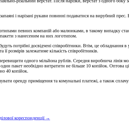
паяльно-різальний верстат. Після нарізки, верстат з одного боку
запаяні і нарізані рукави повинні подаватися на вирубний прес. В
готипами певних компаній або малюнками, в такому випадку стан
 пакети з нанесеним на них логотипом.
удуть потрібні досвідчені співробітники. Втім, це обладнання в у
 її розмірів залежатиме кількість співробітників.
еревищити одного мільйона рублів. Середня виробнича лінія мож
один пакет необхідно витратити не більше 10 копійок. Оптова ці
но 40 копійок.
ачувати оренду приміщення та комунальні платежі, а також сплачу
ділової кореспонденції →