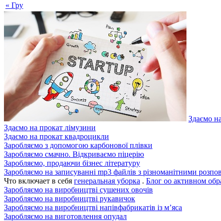
« Гру
Здаємо н
Здаємо на прокат лімузини
Здаємо на прокат квадроцикли
Заробляємо з допомогою карбонової плівки
Заробляємо смачно. Відкриваємо піцерію
Заробляємо, продаючи бізнес літературу
Заробляємо на записуванні mp3 файлів з різноманітними розпо
Что включает в себя
генеральная уборка
.
Блог оо активном обр
Заробляємо на виробництві сушених овочів
Заробляємо на виробництві рукавичок
Заробляємо на виробництві напівфабрикатів із м’яса
Заробляємо на виготовлення опудал