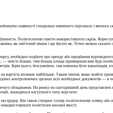
обництво наявності спеціально навченого персоналу і якихось с
ваність. Поліетиленові пакети використовують скрізь. Користую
аковка, як сміттєвий мішок і ще багато як. Точно можна сказати
 чергу, необхідно подбати про оренду або придбання відповідног
ій, — чим їх більше, тим більша площа приміщення вам буде нео
трів. Крім цього, безсумнівно, там повинна бути каналізація, еле
на вартість впливає найбільше. Таким чином, якщо знайти приміщ
сцевих контролюючих органах всіх необхідних документів — в по
ого обладнання. На ринку на сьогоднішній день представлені по
вичай, знаходяться наступного типу верстати:
кструдер. Він також створює готову поліетиленову плівку або пл
 використовувати поліетилен високої якості.