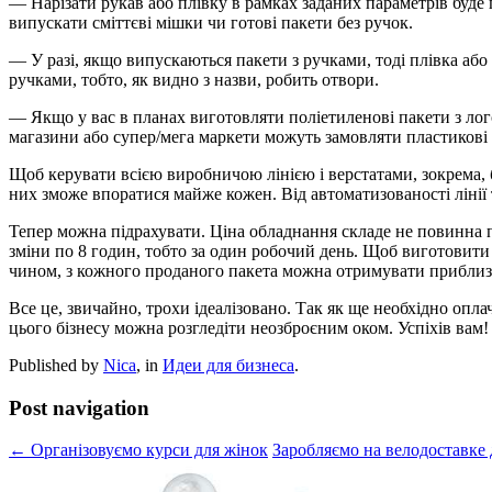
— Нарізати рукав або плівку в рамках заданих параметрів буде 
випускати сміттєві мішки чи готові пакети без ручок.
— У разі, якщо випускаються пакети з ручками, тоді плівка або 
ручками, тобто, як видно з назви, робить отвори.
— Якщо у вас в планах виготовляти поліетиленові пакети з ло
магазини або супер/мега маркети можуть замовляти пластикові
Щоб керувати всією виробничою лінією і верстатами, зокрема, б
них зможе впоратися майже кожен. Від автоматизованості лінії та
Тепер можна підрахувати. Ціна обладнання складе не повинна п
зміни по 8 годин, тобто за один робочий день. Щоб виготовити 
чином, з кожного проданого пакета можна отримувати приблиз
Все це, звичайно, трохи ідеалізовано. Так як ще необхідно опл
цього бізнесу можна розгледіти неозброєним оком. Успіхів вам!
Published by
Nica
, in
Идеи для бизнеса
.
Post navigation
← Організовуємо курси для жінок
Заробляємо на велодоставке 