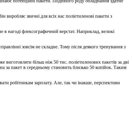
 запаює потенційні пакети. Подібного роду обладнання здатне
ін виробляє звичні для всіх нас поліетиленові пакети з
е в нагоді флексографичний верстат. Наприклад, великі
правлінні зовсім не складне. Тому після деякого тренування з
е виготовляти більш ніж 50 тис. поліетиленових пакетів за дві
на за пакет в середньому становить близько 50 копійок. Таким
вати робітникам зарплату. Але, так чи інакше, перспективи