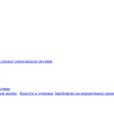
а прокат сонцезахисні окуляри
відями
азе жизни
.
Красота и здоровье
Заробляємо на вирощуванні свин