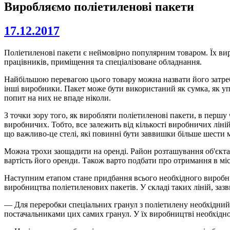
Виробляємо поліетиленові пакети
17.12.2017
Поліетиленові пакети є неймовірно популярним товаром. Їх вир
працівників, приміщення та спеціалізоване обладнання.
Найбільшою перевагою цього товару можна назвати його затребу
інші виробники. Пакет може бути використаний як сумка, як уп
попит на них не впаде ніколи.
З точки зору того, як виробляти поліетиленові пакети, в першу
виробничих. Тобто, все залежить від кількості виробничих лін
що важливо-це стелі, які повинні бути заввишки більше шести ме
Можна трохи заощадити на оренді. Район розташування об'єкта 
вартість його оренди. Також варто подбати про отримання в мі
Наступним етапом стане придбання всього необхідного виробнич
виробництва поліетиленових пакетів. У складі таких ліній, заз
— Для переробки спеціальних гранул з поліетилену необхідний е
постачальниками цих самих гранул. У їх виробництві необхідно