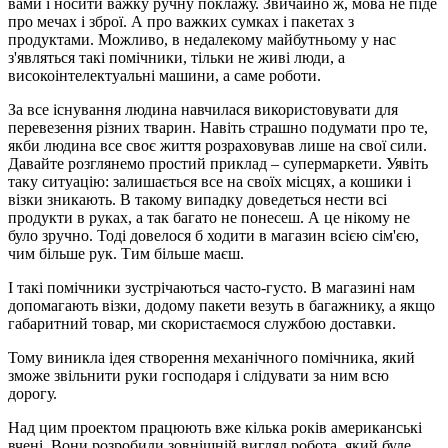
вами і носити важку ручну поклажу. Звичайно ж, мова не піде
про мечах і зброї. А про важких сумках і пакетах з
продуктами. Можливо, в недалекому майбутньому у нас
з'являться такі помічники, тільки не живі люди, а
високоінтелектуальні машини, а саме роботи.
За все існування людина навчилася використовувати для
перевезення різних тварин. Навіть страшно подумати про те,
якби людина все своє життя розраховував лише на свої сили.
Давайте розглянемо простий приклад – супермаркети. Уявіть
таку ситуацію: залишається все на своїх місцях, а кошики і
візки зникають. В такому випадку доведеться нести всі
продукти в руках, а так багато не понесеш. А це нікому не
було зручно. Тоді довелося б ходити в магазин всією сім'єю,
чим більше рук. Тим більше маєш.
І такі помічники зустрічаються часто-густо. В магазині нам
допомагають візки, додому пакети везуть в багажнику, а якщо
габаритний товар, ми скористаємося службою доставки.
Тому виникла ідея створення механічного помічника, який
зможе звільнити руки господаря і слідувати за ним всю
дорогу.
Над цим проектом працюють вже кілька років американські
вчені. Вони розробили зовнішній вигляд робота, який буде