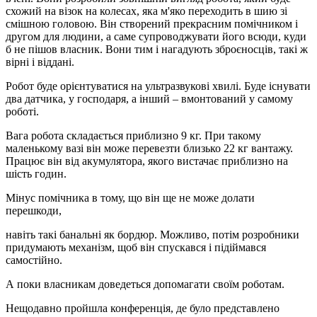
схожий на візок на колесах, яка м'яко переходить в шию зі
смішною головою. Він створений прекрасним помічником і
другом для людини, а саме супроводжувати його всюди, куди
б не пішов власник. Вони тим і нагадують зброєносців, такі ж
вірні і віддані.
Робот буде орієнтуватися на ультразвукові хвилі. Буде існувати
два датчика, у господаря, а інший – вмонтований у самому
роботі.
Вага робота складається приблизно 9 кг. При такому
маленькому вазі він може перевезти близько 22 кг вантажу.
Працює він від акумулятора, якого вистачає приблизно на
шість годин.
Мінус помічника в тому, що він ще не може долати
перешкоди,
навіть такі банальні як бордюр. Можливо, потім розробники
придумають механізм, щоб він спускався і підіймався
самостійно.
А поки власникам доведеться допомагати своїм роботам.
Нещодавно пройшла конференція, де було представлено