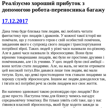
Реалізуємо хороший прибуток з
допомогою робота-переносника багажу
17.12.2017
Дана тема буде близька тим людям, які люблять читати
фантастику про лицарів і драконів. У кожної такої історії ми
помічали, що у головного героя є свій особистий помічник,
завданням якого є супровід свого лицаря і транспортування
потрібної зброї. Таких людей у різні часи називали по-різному.
Але в давні часи називали їх зброєносцями. Вони були
вірними товаришами лицарів, які були не простими друзями і
помічниками, але і їх учнями. У цих людей були свої амбіції –
вони хотіли стати лицарями. Але, на жаль, не могли отримати
цей високий титул.Він давався лише тим людям, які мали
титули. Було, що деякі простолюдини теж ставали лицарями за
хорошу службу зброєносцем. Іншим же людям доводилося так,
і тягати всі потрібні речі за своїм лицарем все своє життя.
Ви напевно здивовані такою розповіддю про лицарів? Все
дуже просто. Наступна тема для бізнесу чимось нагадує
середньовічну тематику. Ви тільки уявіть собі таке, що у вас
з'явився власний зброєносець, який буде ходити завжди за