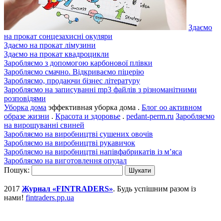
Здаємо
на прокат сонцезахисні окуляри
Здаємо на прокат лімузини
Здаємо на прокат квадроцикли
Заробляємо з допомогою карбонової плівки
Заробляємо смачно. Відкриваємо піцерію
Заробляємо, продаючи бізнес літературу
Заробляємо на записуванні mp3 файлів з різноманітними
розповідями
Уборка дома
эффективная уборка дома .
Блог оо активном
образе жизни
.
Красота и здоровье
.
pedant-perm.ru
Заробляємо
на вирощуванні свиней
Заробляємо на виробництві сушених овочів
Заробляємо на виробництві рукавичок
Заробляємо на виробництві напівфабрикатів із м’яса
Заробляємо на виготовлення опудал
Пошук:
2017
Журнал «FINTRADERS»
. Будь успішним разом із
нами!
fintraders.pp.ua