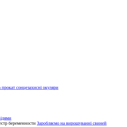
а прокат сонцезахисні окуляри
відями
естр беременности
Заробляємо на вирощуванні свиней