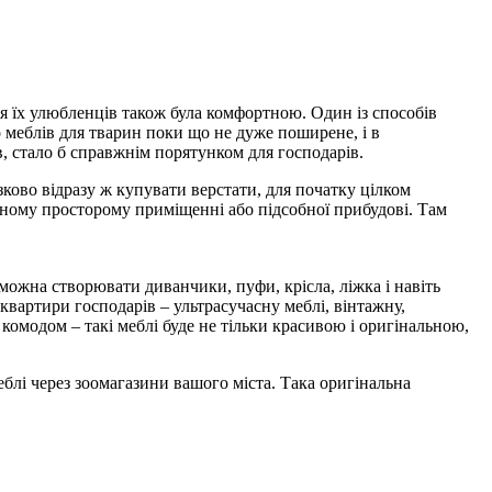
тя їх улюбленців також була комфортною. Один із способів
 меблів для тварин поки що не дуже поширене, і в
, стало б справжнім порятунком для господарів.
зково відразу ж купувати верстати, для початку цілком
дному просторому приміщенні або підсобної прибудові. Там
можна створювати диванчики, пуфи, крісла, ліжка і навіть
квартири господарів – ультрасучасну меблі, вінтажну,
омодом – такі меблі буде не тільки красивою і оригінальною,
еблі через зоомагазини вашого міста. Така оригінальна