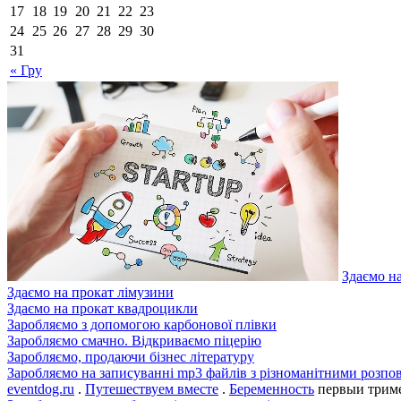
17
18
19
20
21
22
23
24
25
26
27
28
29
30
31
« Гру
Здаємо н
Здаємо на прокат лімузини
Здаємо на прокат квадроцикли
Заробляємо з допомогою карбонової плівки
Заробляємо смачно. Відкриваємо піцерію
Заробляємо, продаючи бізнес літературу
Заробляємо на записуванні mp3 файлів з різноманітними розпо
eventdog.ru
.
Путешествуем вместе
.
Беременность
первыи трим