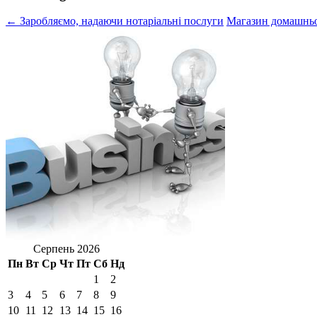
← Заробляємо, надаючи нотаріальні послуги
Магазин домашньо
Серпень 2026
Пн
Вт
Ср
Чт
Пт
Сб
Нд
1
2
3
4
5
6
7
8
9
10
11
12
13
14
15
16