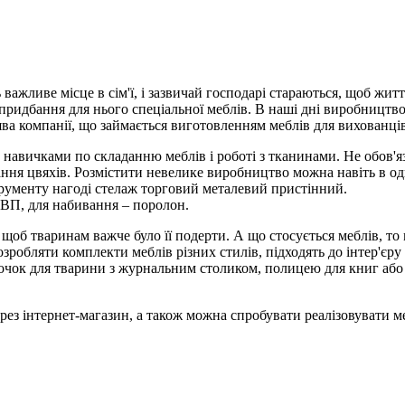
ажливе місце в сім'ї, і зазвичай господарі стараються, щоб жит
 придбання для нього спеціальної меблів. В наші дні виробництво
а компанії, що займається виготовленням меблів для вихованців
 навичками по складанню меблів і роботі з тканинами. Не обов'я
ання цвяхів. Розмістити невелике виробництво можна навіть в о
нструменту нагоді стелаж торговий металевий пристінний.
ДВП, для набивання – поролон.
об тваринам важче було її подерти. А що стосується меблів, то 
зробляти комплекти меблів різних стилів, підходять до інтер'єру 
очок для тварини з журнальним столиком, полицею для книг або к
рез інтернет-магазин, а також можна спробувати реалізовувати м