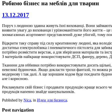
Робимо бізнес на меблів для тварин
13.12.2017
Поруч з людиною здавна живуть їхні вихованці. Вони займають в
виявити увагу до вихованця і урізноманітнити його життя – це
зоомагазинах асортимент представлений дуже убогий, тому появ
Відкрити таку справу під силу креативному людині, яка володіє
достатньо електролобзика і пневматичного пістолета для забив
потрібно розмістити верстак, а для зберігання матеріалів та і
З матеріалів найкраще використовувати ДСП, фанеру, дерево, 
Тканини для оббивки потрібно використовувати досить щільні, щ
невеликі будиночки. Якщо докласти трохи фантазії, то можна ро
модернову і так далі. А ще хорошим ходом буде поєднати будин
але і корисною.
Рекламувати свій бізнес і продавати продукцію краще всього че
продукція напевно знайде шанувальників.
Published by
Nica
, in
Идеи для бизнеса
.
Post navigation