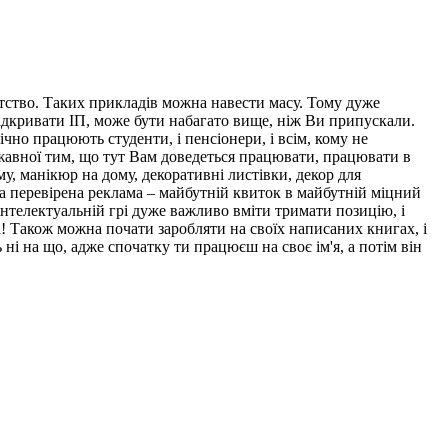
атство. Таких прикладів можна навести масу. Тому дуже
 відкривати ІП, може бути набагато вище, ніж Ви припускали.
ічно працюють студенти, і пенсіонери, і всім, кому не
державної тим, що тут Вам доведеться працювати, працювати в
му, манікюр на дому, декоративні листівки, декор для
ава перевірена реклама – майбутній квиток в майбутній міцний
й інтелектуальній грі дуже важливо вміти тримати позицію, і
а! Також можна почати заробляти на своїх написаних книгах, і
 ні на що, адже спочатку ти працюєш на своє ім'я, а потім він