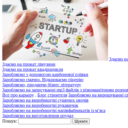
Здаємо н
Здаємо на прокат лімузини
Здаємо на прокат квадроцикли
Заробляємо з допомогою карбонової плівки
Заробляємо смачно. Відкриваємо піцерію
Заробляємо, продаючи бізнес літературу
Заробляємо на записуванні mp3 файлів з різноманітними розпо
Все про карьеру
.
Блог строителя
Заробляємо на вирощуванні с
Заробляємо на виробництві сушених овочів
Заробляємо на виробництві рукавичок
Заробляємо на виробництві напівфабрикатів із м’яса
Заробляємо на виготовлення опудал
Пошук: