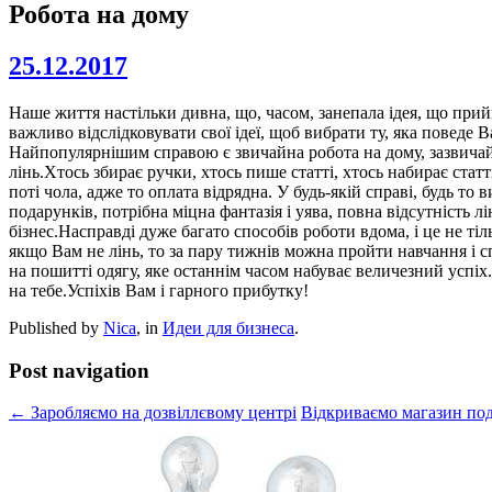
Робота на дому
25.12.2017
Наше життя настільки дивна, що, часом, занепала ідея, що при
важливо відслідковувати свої ідеї, щоб вибрати ту, яка поведе 
Найпопулярнішим справою є звичайна робота на дому, зазвичай та
лінь.Хтось збирає ручки, хтось пише статті, хтось набирає статт
поті чола, адже то оплата відрядна. У будь-якій справі, будь то
подарунків, потрібна міцна фантазія і уява, повна відсутність 
бізнес.Насправді дуже багато способів роботи вдома, і це не тіл
якщо Вам не лінь, то за пару тижнів можна пройти навчання і с
на пошитті одягу, яке останнім часом набуває величезний успіх. 
на тебе.Успіхів Вам і гарного прибутку!
Published by
Nica
, in
Идеи для бизнеса
.
Post navigation
← Заробляємо на дозвіллєвому центрі
Відкриваємо магазин по