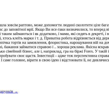
йшла зовсім раптово, може допомогти людині сколотити ціле баг
Вас до заповітної мрії. Якщо Ви все-таки визначилися, то вперед
ким займаються і як додатково, і мами, які сидять в декреті, і в
і, хтось клеїть марки і т. д. Приватна робота відрізняється від 
 випічка тортів на замовлення, флористика, нарощування вій на до
ліні, бажання займатися справою і .. хороша реклама. Якісна яскр
ьки сімейний бізнес, але і, наприклад, гра на біржі Forex. У такі
пробувати своє щастя. Інвестиції – адже теж перспективна справ
І саме головне, вірити в свою ідею і відстоювати її, не дивлячись
дарунків →