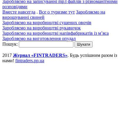
Заробляємо на записуванні mp3 файлів з різноманітними
розповідями
Вместе навсегда
.
Все о туризме тут
Заробляємо на
вирощуванні свиней
Заробляємо на виробництві сушених овочів
Заробляємо на виробництві рукавичок
Заробляємо на виробництві напівфабрикатів із м’яса
Заробляємо на виготовлення опудал
Пошук:
2017
Журнал «FINTRADERS»
. Будь успішним разом із
нами!
fintraders.pp.ua