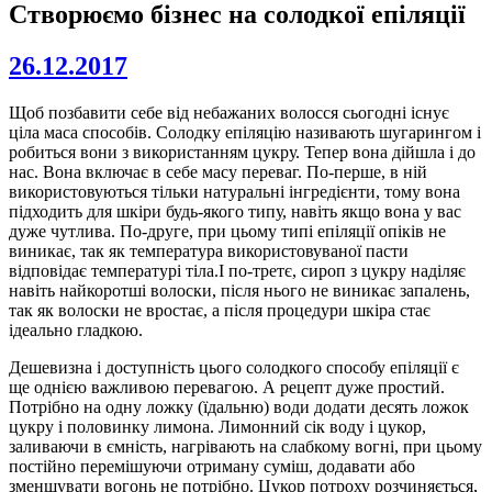
Створюємо бізнес на солодкої епіляції
26.12.2017
Щоб позбавити себе від небажаних волосся сьогодні існує
ціла маса способів. Солодку епіляцію називають шугарингом і
робиться вони з використанням цукру. Тепер вона дійшла і до
нас. Вона включає в себе масу переваг. По-перше, в ній
використовуються тільки натуральні інгредієнти, тому вона
підходить для шкіри будь-якого типу, навіть якщо вона у вас
дуже чутлива. По-друге, при цьому типі епіляції опіків не
виникає, так як температура використовуваної пасти
відповідає температурі тіла.І по-третє, сироп з цукру наділяє
навіть найкоротші волоски, після нього не виникає запалень,
так як волоски не вростає, а після процедури шкіра стає
ідеально гладкою.
Дешевизна і доступність цього солодкого способу епіляції є
ще однією важливою перевагою. А рецепт дуже простий.
Потрібно на одну ложку (їдальню) води додати десять ложок
цукру і половинку лимона. Лимонний сік воду і цукор,
заливаючи в ємність, нагрівають на слабкому вогні, при цьому
постійно перемішуючи отриману суміш, додавати або
зменшувати вогонь не потрібно. Цукор потроху розчиняється,