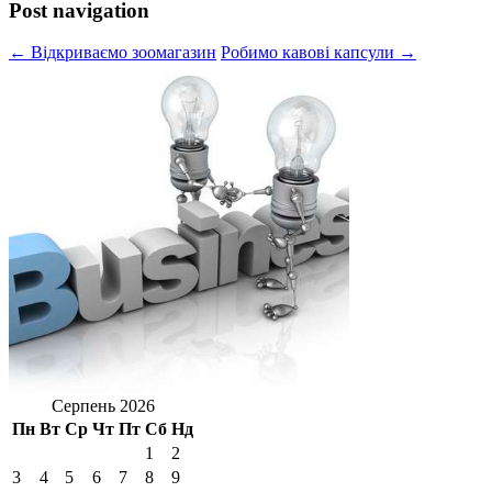
Post navigation
← Відкриваємо зоомагазин
Робимо кавові капсули →
Серпень 2026
Пн
Вт
Ср
Чт
Пт
Сб
Нд
1
2
3
4
5
6
7
8
9