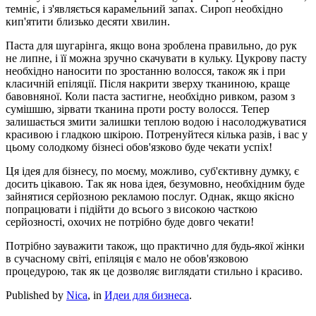
темніє, і з'являється карамельний запах. Сироп необхідно
кип'ятити близько десяти хвилин.
Паста для шугарінга, якщо вона зроблена правильно, до рук
не липне, і її можна зручно скачувати в кульку. Цукрову пасту
необхідно наносити по зростанню волосся, також як і при
класичній епіляції. Після накрити зверху тканиною, краще
бавовняної. Коли паста застигне, необхідно ривком, разом з
сумішшю, зірвати тканина проти росту волосся. Тепер
залишається змити залишки теплою водою і насолоджуватися
красивою і гладкою шкірою. Потренуйтеся кілька разів, і вас у
цьому солодкому бізнесі обов'язково буде чекати успіх!
Ця ідея для бізнесу, по моєму, можливо, суб'єктивну думку, є
досить цікавою. Так як нова ідея, безумовно, необхідним буде
зайнятися серйозною рекламою послуг. Однак, якщо якісно
попрацювати і підійти до всього з високою часткою
серйозності, охочих не потрібно буде довго чекати!
Потрібно зауважити також, що практично для будь-якої жінки
в сучасному світі, епіляція є мало не обов'язковою
процедурою, так як це дозволяє виглядати стильно і красиво.
Published by
Nica
, in
Идеи для бизнеса
.