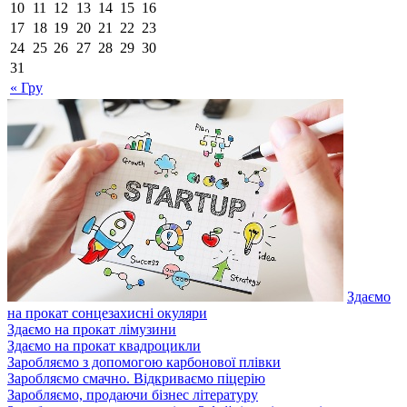
10
11
12
13
14
15
16
17
18
19
20
21
22
23
24
25
26
27
28
29
30
31
« Гру
Здаємо
на прокат сонцезахисні окуляри
Здаємо на прокат лімузини
Здаємо на прокат квадроцикли
Заробляємо з допомогою карбонової плівки
Заробляємо смачно. Відкриваємо піцерію
Заробляємо, продаючи бізнес літературу