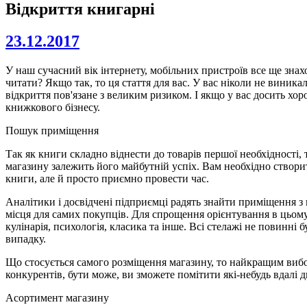
Відкриття книгарні
23.12.2017
У наш сучасний вік інтернету, мобільних пристроїв все ще знахо
читати? Якщо так, то ця стаття для вас. У вас ніколи не вини
відкриття пов'язане з великим ризиком. І якщо у вас досить хо
книжкового бізнесу.
Пошук приміщення
Так як книги складно віднести до товарів першої необхідності,
магазину залежить його майбутній успіх. Вам необхідно створит
книги, але й просто приємно провести час.
Аналітики і досвідчені підприємці радять знайти приміщення з 
місця для самих покупців. Для спрощення орієнтування в цьому
кулінарія, психологія, класика та інше. Всі стелажі не повинн
випадку.
Що стосується самого розміщення магазину, то найкращим вибор
конкурентів, бути може, ви зможете помітити які-небудь вдалі ди
Асортимент магазину