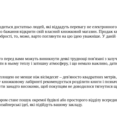
диться достатньо людей, які віддадуть перевагу не електронного 
кало бажання відкрити свій власний книжковий магазин. Продаж к
робрості, то, може, варто поглянути на цю ідею уважніше. У дані
 то перед вами можуть виникнути деякі труднощі пов'язані з зал
и в ньому теплу і затишну атмосферу, і що немало важливо, дати
площею не менше ніж вісімдесят – дев'яносто квадратних метрів,
 книжковому лабіринті рекомендується розділити книги і познач
і бути занадто високими, щоб покупцям не доводилося тягнутися щ
ом стане пошук окремої будівлі або просторого відділу всередин
зайнерські ідеї, які підійдуть вашому закладу.