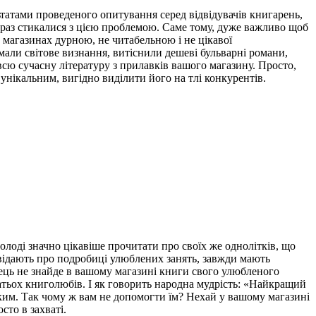
ьтатами проведеного опитування серед відвідувачів книгарень,
е раз стикалися з цією проблемою. Саме тому, дуже важливо щоб
 магазинах дурною, не читабельною і не цікавої
мали світове визнання, витіснили дешеві бульварні романи,
сю сучасну літературу з прилавків вашого магазину. Просто,
унікальним, вигідно виділити його на тлі конкурентів.
олоді значно цікавіше прочитати про своїх же однолітків, що
зповідають про подробиці улюблених занять, завжди мають
пець не знайде в вашому магазині книги свого улюбленого
гатьох книголюбів. І як говорить народна мудрість: «Найкращий
ким. Так чому ж вам не допомогти їм? Нехай у вашому магазині
то в захваті.