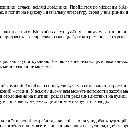
словники, атласи, всілякі довідники. Пройдіться по місцевим біблі
, а попит на наукову і навчальну літературу серед учнів різних 
тає людина книги. Він з обов'язку служби у вашому магазині пов
и, продавець – касир, товарознавець, бухгалтер, менеджер з рекл
іального устаткування. Все що вам необхідно це: кілька книжкови
ти, ми порадити не можемо.
ної компанії. І щоб ваша прибуток була максимальною, а зростан
овий магазин. У всьому цьому вам можуть допомогти засоби масов
оголошення на під'їзди, роздавати рекламні листівки на вулиці.
ну в соціальних мережах, це допоможе залучити молодь.
коли їх основні потреби задоволені, а зміна уподобань аудиторі
и свої збитки ви можете, лише приклавши всі зусилля, щоб ство