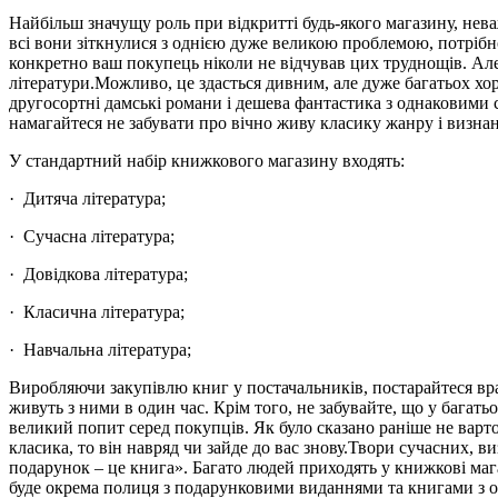
Найбільш значущу роль при відкритті будь-якого магазину, нев
всі вони зіткнулися з однією дуже великою проблемою, потрібн
конкретно ваш покупець ніколи не відчував цих труднощів. Але 
літератури.Можливо, це здасться дивним, але дуже багатьох хор
другосортні дамські романи і дешева фантастика з однаковими 
намагайтеся не забувати про вічно живу класику жанру і визнан
У стандартний набір книжкового магазину входять:
· Дитяча література;
· Сучасна література;
· Довідкова література;
· Класична література;
· Навчальна література;
Виробляючи закупівлю книг у постачальників, постарайтеся вра
живуть з ними в один час. Крім того, не забувайте, що у багать
великий попит серед покупців. Як було сказано раніше не варт
класика, то він навряд чи зайде до вас знову.Твори сучасних, 
подарунок – це книга». Багато людей приходять у книжкові ма
буде окрема полиця з подарунковими виданнями та книгами з о