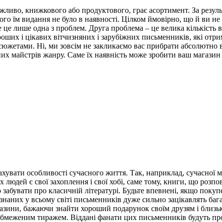
ажливо, книжкового або продуктового, грає асортимент. За резул
ого їм видання не було в наявності. Цілком ймовірно, що й ви н
це лише одна з проблем. Друга проблема – це велика кількість в
оших і цікавих вітчизняних і зарубіжних письменників, які отри
сюжетами. Ні, ми зовсім не закликаємо вас прибрати абсолютно в
их майстрів жанру. Саме їх наявність може зробити ваш магазин 
хувати особливості сучасного життя. Так, наприклад, сучасної м
ох людей є свої захоплення і свої хобі, саме тому, книги, що ро
о забувати про класичній літературі. Будьте впевнені, якщо поку
визнаних у всьому світі письменників дуже сильно зацікавлять ба
газини, бажаючи знайти хороший подарунок своїм друзям і близь
бмеженим тиражем. Віддані фанати цих письменників будуть прос