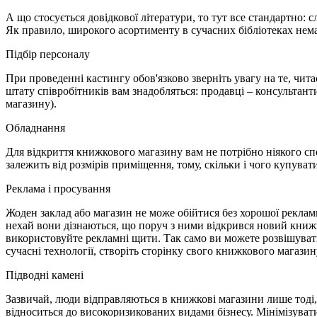
А що стосується довідкової літератури, то тут все стандартно: 
Як правило, широкого асортименту в сучасних бібліотеках немає
Підбір персоналу
При проведенні кастингу обов'язково зверніть увагу на те, чи
штату співробітників вам знадобляться: продавці – консультант
магазину).
Обладнання
Для відкриття книжкового магазину вам не потрібно ніякого спец
залежить від розмірів приміщення, тому, скільки і чого купува
Реклама і просування
Жоден заклад або магазин не може обійтися без хорошої реклам
нехай вони дізнаються, що поруч з ними відкрився новий книжк
використовуйте рекламні щити. Так само ви можете розвішувати 
сучасні технології, створіть сторінку свого книжкового магази
Підводні камені
Зазвичай, люди відправляються в книжкові магазини лише тоді, 
відноситься до високоризикованих видами бізнесу. Мінімізуват