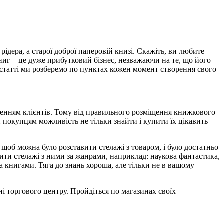
рідера, а старої доброї паперовій книзі. Скажіть, ви любите
ниг – це дуже прибутковий бізнес, незважаючи на те, що його
й статті ми розберемо по пунктах кожен момент створення свого
ученням клієнтів. Тому від правильного розміщення книжкового
 покупцям можливість не тільки знайти і купити їх цікавить
 щоб можна було розставити стелажі з товаром, і було достатньо
ити стелажі з ними за жанрами, наприклад: наукова фантастика,
а книгами. Тяга до знань хороша, але тільки не в вашому
і торгового центру. Пройдіться по магазинах своїх