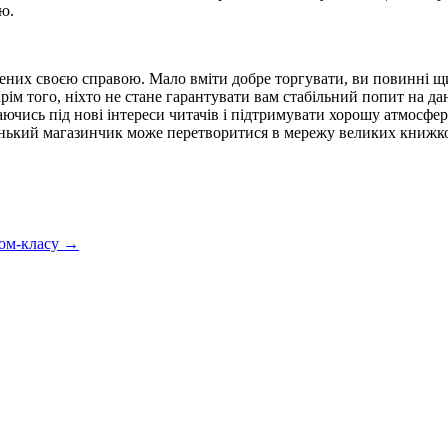
ю.
ених своєю справою. Мало вміти добре торгувати, ви повинні щи
 Крім того, ніхто не стане гарантувати вам стабільний попит на 
чись під нові інтереси читачів і підтримувати хорошу атмосферу
енький магазинчик може перетворитися в мережу великих книжков
ном-класу →