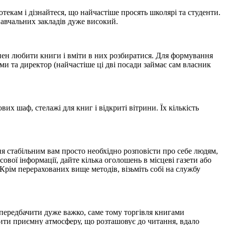
отекам і дізнайтеся, що найчастіше просять школярі та студенти.
навчальних закладів дуже високий.
инен любити книги і вміти в них розбиратися. Для формування
ами та директор (найчастіше ці дві посади займає сам власник
х шаф, стелажі для книг і відкриті вітрини. Їх кількість
ня стабільним вам просто необхідно розповісти про себе людям,
ої інформації, дайте кілька оголошень в місцеві газети або
Крім перерахованих вище методів, візьміть собі на службу
ї передбачити дуже важко, саме тому торгівля книгами
рити приємну атмосферу, що розташовує до читання, вдало