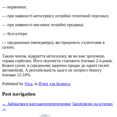
— керівники;
— при наявності автосервісу потрібно технічний персонал;
— при наявності магазину потрібні продавці;
— бухгалтера;
— продажники (менеджери), які працюють з клієнтами в
салоні;
Таким чином, відкриття автосалону, як ви вже зрозуміли,
справа серйозна. Його окупність становить близько 2-4 років.
Кожен салон, в середньому щорічно продає до однієї тисячі
автомобілів. А рентабельність цього не хитрого бізнесу
близько 12-18%.
Published by
Nica
, in
Идеи для бизнеса
.
Post navigation
← Займаємося вантажоперевезеннями
Заробляємо на кулерах
→