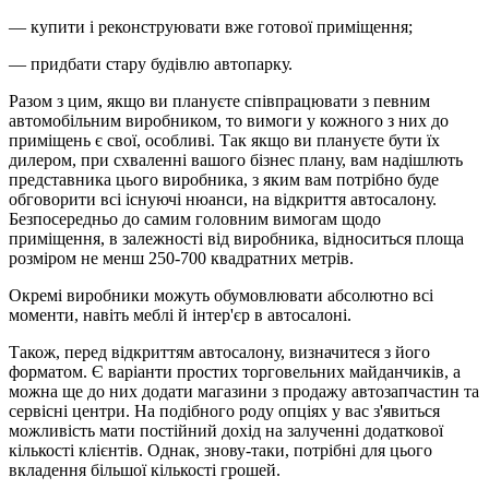
— купити і реконструювати вже готової приміщення;
— придбати стару будівлю автопарку.
Разом з цим, якщо ви плануєте співпрацювати з певним
автомобільним виробником, то вимоги у кожного з них до
приміщень є свої, особливі. Так якщо ви плануєте бути їх
дилером, при схваленні вашого бізнес плану, вам надішлють
представника цього виробника, з яким вам потрібно буде
обговорити всі існуючі нюанси, на відкриття автосалону.
Безпосередньо до самим головним вимогам щодо
приміщення, в залежності від виробника, відноситься площа
розміром не менш 250-700 квадратних метрів.
Окремі виробники можуть обумовлювати абсолютно всі
моменти, навіть меблі й інтер'єр в автосалоні.
Також, перед відкриттям автосалону, визначитеся з його
форматом. Є варіанти простих торговельних майданчиків, а
можна ще до них додати магазини з продажу автозапчастин та
сервісні центри. На подібного роду опціях у вас з'явиться
можливість мати постійний дохід на залученні додаткової
кількості клієнтів. Однак, знову-таки, потрібні для цього
вкладення більшої кількості грошей.