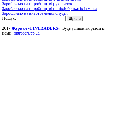
Заробляємо на виробництві рукавичок
Заробляємо на виробництві напівфабрикатів із м’яса
Заробляємо на виготовлення опудал
Пошук:
2017
Журнал «FINTRADERS»
. Будь успішним разом із
нами!
fintraders.pp.ua