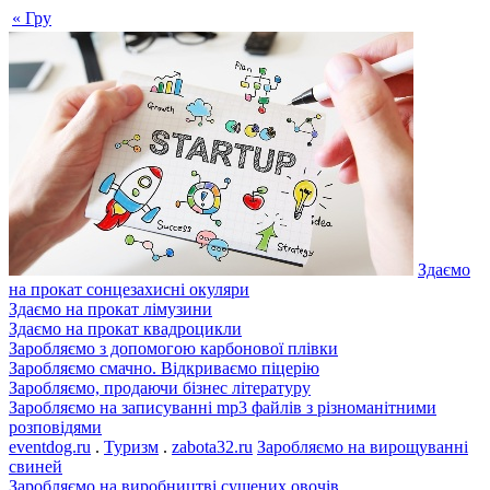
« Гру
Здаємо
на прокат сонцезахисні окуляри
Здаємо на прокат лімузини
Здаємо на прокат квадроцикли
Заробляємо з допомогою карбонової плівки
Заробляємо смачно. Відкриваємо піцерію
Заробляємо, продаючи бізнес літературу
Заробляємо на записуванні mp3 файлів з різноманітними
розповідями
eventdog.ru
.
Туризм
.
zabota32.ru
Заробляємо на вирощуванні
свиней
Заробляємо на виробництві сушених овочів