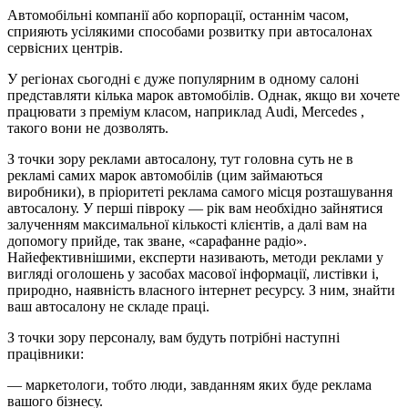
Автомобільні компанії або корпорації, останнім часом,
сприяють усілякими способами розвитку при автосалонах
сервісних центрів.
У регіонах сьогодні є дуже популярним в одному салоні
представляти кілька марок автомобілів. Однак, якщо ви хочете
працювати з преміум класом, наприклад Audi, Mercedes ,
такого вони не дозволять.
З точки зору реклами автосалону, тут головна суть не в
рекламі самих марок автомобілів (цим займаються
виробники), в пріоритеті реклама самого місця розташування
автосалону. У перші півроку — рік вам необхідно зайнятися
залученням максимальної кількості клієнтів, а далі вам на
допомогу прийде, так зване, «сарафанне радіо».
Найефективнішими, експерти називають, методи реклами у
вигляді оголошень у засобах масової інформації, листівки і,
природно, наявність власного інтернет ресурсу. З ним, знайти
ваш автосалону не складе праці.
З точки зору персоналу, вам будуть потрібні наступні
працівники:
— маркетологи, тобто люди, завданням яких буде реклама
вашого бізнесу.