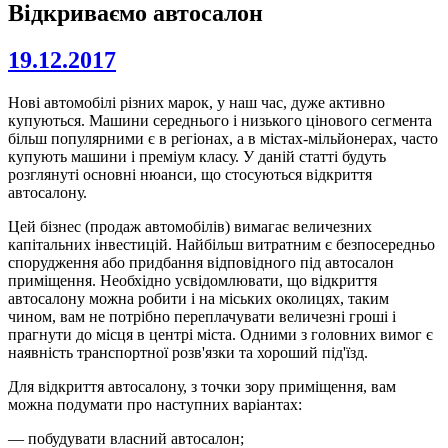
Відкриваємо автосалон
19.12.2017
Нові автомобілі різних марок, у наш час, дуже активно
купуються. Машини середнього і низького цінового сегмента
більш популярними є в регіонах, а в містах-мільйонерах, часто
купують машини і преміум класу. У даній статті будуть
розглянуті основні нюанси, що стосуються відкриття
автосалону.
Цей бізнес (продаж автомобілів) вимагає величезних
капітальних інвестицій. Найбільш витратним є безпосередньо
спорудження або придбання відповідного під автосалон
приміщення. Необхідно усвідомлювати, що відкриття
автосалону можна робити і на міських околицях, таким
чином, вам не потрібно переплачувати величезні гроші і
прагнути до місця в центрі міста. Одними з головних вимог є
наявність транспортної розв'язки та хороший під'їзд.
Для відкриття автосалону, з точки зору приміщення, вам
можна подумати про наступних варіантах:
— побудувати власний автосалон;