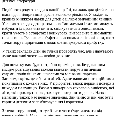
дитячої літератури.
Подібного роду заклади в нашій країні, на жаль для дітей та на
щастя для підприємців, досі є великою рідкістю. У західних
країнах книжкові лавки для дітей є цілком звичайним явищем.
У таких закладах діти разом зі своїми мамами і татами можуть
набувати їх цікавлять книги, спілкуватися з однолітками,
брати участь в естафетах і конкурсах, вигравайте різноманітні
призи та ін. Тут також є буфети з ласощами та ігрові зони, що з
точки зору підприємця є додатковим джерелом прибутку.
У таких закладах діти не тільки проводять час, але і набувають
дуже важливі якості — любов до книг.
Для початку вам буде потрібно приміщення. Бездоганним
місцем розташування можна вважати поруч з дитячими
садами, поліклініками, школами та міськими парками.
Загалом, скрізь, де є багато дітей. Адже вашими потенційними
покупцями є кожен з них. У пріоритеті також перший поверх з
виходом на вулицю. Разом з шикарною яскравою вивіскою, всі
діти, які проходять повз, захочуть потрапити до вас. Назва
магазину також має велике значення. Звичайно ж він має бути
гарним дитячим запам'ятовування і коротким.
З точки зору площі, то тут багато чого буде залежати від
ваших амбіцій. Місця, як мінімум, повинно вистачити для