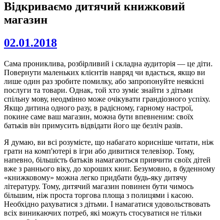
Відкриваємо дитячий книжковий
магазин
02.01.2018
Сама прониклива, розбірливий і складна аудиторія — це діти.
Повернути маленьких клієнтів навряд чи вдасться, якщо ви
лише один раз зробите помилку, або запропонуйте неякісні
послуги та товари. Однак, той хто зуміє знайти з дітьми
спільну мову, неодмінно може очікувати грандіозного успіху.
Якщо дитина одного разу, в радісному, гарному настрої,
покине саме ваш магазин, можна бути впевненим: своїх
батьків він примусить відвідати його ще безліч разів.
Я думаю, ви всі розумієте, що набагато корисніше читати, ніж
грати на комп'ютері в ігри або дивитися телевізор. Тому,
напевно, більшість батьків намагаються привчити своїх дітей
вже з раннього віку, до хороших книг. Безумовно, в буденному
«книжковому» можна легко придбати будь-яку дитячу
літературу. Тому, дитячий магазин повинен бути чимось
більшим, ніж проста торгова площа з полицями і касою.
Необхідно рахуватися з дітьми. І намагатися удовольствовать
всіх виникаючих потреб, які можуть стосуватися не тільки