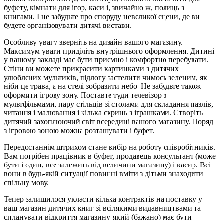
буфету, кімнати для ігор, каси і, звичайно ж, полиць з
книгами. І не забудьте про споруду невеликої сцени, де ви
будете організовувати дитячі вистави.
Особливу увагу зверніть на дизайн вашого магазину.
Максимум уваги приділіть внутрішнього оформлення. Дитині
у вашому закладі має бути приємно і комфортно перебувати.
Стіни ви можете прикрасити картинками з дитячих
улюблених мультиків, підлогу застелити чимось зеленим, як
ніби це трава, а на стелі зобразити небо. Не забудьте також
оформити ігрову зону. Поставте туди телевізор з
мультфільмами, пару стільців зі столами для складання пазлів,
читання і малювання і кілька скринь з іграшками. Створіть
дитячий захоплюючий світ всередині вашого магазину. Поряд
з ігровою зоною можна розташувати і буфет.
Передостаннім штрихом стане вибір на роботу співробітників.
Вам потрібен працівник в буфет, продавець консультант (може
бути і один, все залежить від величини магазину) і касир. Всі
вони в будь-якій ситуації повинні вміти з дітьми знаходити
спільну мову.
Тепер залишилося укласти кілька контрактів на поставку у
ваш магазин дитячих книг зі всілякими видавництвами та
спланувати відкриття магазину, який (бажано) має бути