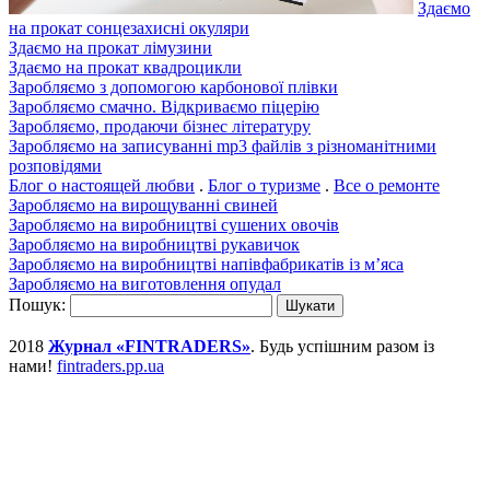
Здаємо
на прокат сонцезахисні окуляри
Здаємо на прокат лімузини
Здаємо на прокат квадроцикли
Заробляємо з допомогою карбонової плівки
Заробляємо смачно. Відкриваємо піцерію
Заробляємо, продаючи бізнес літературу
Заробляємо на записуванні mp3 файлів з різноманітними
розповідями
Блог о настоящей любви
.
Блог о туризме
.
Все о ремонте
Заробляємо на вирощуванні свиней
Заробляємо на виробництві сушених овочів
Заробляємо на виробництві рукавичок
Заробляємо на виробництві напівфабрикатів із м’яса
Заробляємо на виготовлення опудал
Пошук:
2018
Журнал «FINTRADERS»
. Будь успішним разом із
нами!
fintraders.pp.ua