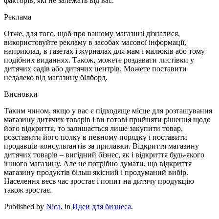
факторів, які не залежать від вас.
Реклама
Отже, для того, щоб про вашому магазині дізналися,
використовуйте рекламу в засобах масової інформації,
наприклад, в газетах і журналах для мам і малюків або тому
подібних виданнях. Також, можете роздавати листівки у
дитячих садів або дитячих центрів. Можете поставити
недалеко від магазину білборд.
Висновки
Таким чином, якщо у вас є підходяще місце для розташування
магазину дитячих товарів і ви готові прийняти рішення щодо
його відкриття, то залишається лише закупити товар,
розставити його полку в певному порядку і поставити
продавців-консультантів за прилавки. Відкриття магазину
дитячих товарів – вигідний бізнес, як і відкриття будь-якого
іншого магазину. Але не потрібно думати, що відкриття
магазину продуктів більш якісний і продуманий вибір.
Населення весь час зростає і попит на дитячу продукцію
також зростає.
Published by
Nica
, in
Идеи для бизнеса
.