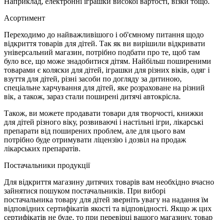
Наприклад, електронні іграшки високої вартості, візки тощо.
Асортимент
Переходимо до найважливішого і об'ємному питання щодо
відкриття товарів для дітей. Так як ви вирішили відкривати
універсальний магазин, потрібно подбати про те, щоб там
було все, що може знадобитися дітям. Найбільш поширеними
товарами є коляски для дітей, іграшки для різних віків, одяг і
взуття для дітей, різні засоби по догляду за дитиною,
спеціальне харчування для дітей, яке розраховане на різний
вік, а також, зараз стали поширені дитячі автокрісла.
Також, ви можете продавати товари для творчості, книжки
для дітей різного віку, розвиваючі і настільні ігри, лікарські
препарати від поширених проблем, але для цього вам
потрібно буде отримувати ліцензію і дозвіл на продаж
лікарських препаратів.
Постачальники продукції
Для відкриття магазину дитячих товарів вам необхідно вчасно
зайнятися пошуком постачальників. При виборі
постачальника товару для дітей зверніть увагу на надання їм
відповідних сертифікатів якості та відповідності. Якщо ж цих
сертифікатів не буде, то при перевірці вашого магазину, товар