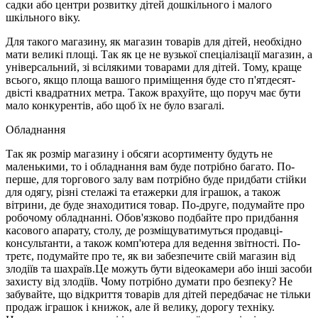
садки або центри розвитку дітей дошкільного і малого
шкільного віку.
Для такого магазину, як магазин товарів для дітей, необхідно
мати великі площі. Так як це не вузької спеціалізації магазин, а
універсальний, зі всілякими товарами для дітей. Тому, краще
всього, якщо площа вашого приміщення буде сто п'ятдесят-
двісті квадратних метра. Також врахуйте, що поруч має бути
мало конкурентів, або щоб їх не було взагалі.
Обладнання
Так як розмір магазину і обсяги асортименту будуть не
маленькими, то і обладнання вам буде потрібно багато. По-
перше, для торгового залу вам потрібно буде придбати стійки
для одягу, різні стелажі та етажерки для іграшок, а також
вітрини, де буде знаходитися товар. По-друге, подумайте про
робочому обладнанні. Обов'язково подбайте про придбання
касового апарату, столу, де розміщуватимуться продавці-
консультанти, а також комп'ютера для ведення звітності. По-
третє, подумайте про те, як ви забезпечите свій магазин від
злодіїв та шахраїв.Це можуть бути відеокамери або інші засоби
захисту від злодіїв. Чому потрібно думати про безпеку? Не
забувайте, що відкриття товарів для дітей передбачає не тільки
продаж іграшок і книжок, але й велику, дорогу техніку.