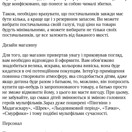
буде конфісковано, що понесе за собою чималі збитки.
Також, необхідно врахувати, що постачальників завжди має
бути кілька, а краще ще і з резервним запасом. Ви можете
вибрати постачальника своїй галузі, тоді ціни на товари
будуть мінімальними, а можете вибирати не тільки своїх
постачальників, це все залежить від бажаного якості.
Дизайн магазину
Для того, що магазин привертав увагу і приковував погляд,
вам необхідно відповідно її оформити. Вам обов'язково
знадобиться велика, яскрава, кольорова вивіска, вона буде
кидатися в очі потенційним покупцям. Інтер'єр приміщення
повинна створювати атмосферу, яка сподобається дітям, адже
якщо дитина буде разом з батьком, то, можливо, він попросить
купити що-небудь із запропонованого товару, а батько просто
не зможе відмовити йому, з цього ви маєте вигоду. При цьому,
не забувайте, що смаки дітей змінюються зі зміною головних
героїв мультфільмів.Зараз дуже поширені «Пінгвіни з
Мадагаскару», «Шрек», «Льодовиковий період», «Тачки»,
«Смурфики» і тому подібні мультфільми сучасності.
Персонал