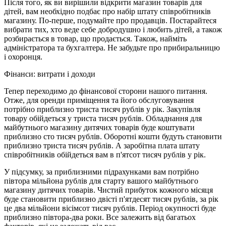
Після того, як ви вирішили відкрити магазин товарів для
дітей, вам необхідно подбає про набір штату співробітників
магазину. По-перше, подумайте про продавців. Постарайтеся
вибрати тих, хто веде себе добродушно і любить дітей, а також
розбирається в товар, що продається. Також, найміть
адміністратора та бухгалтера. Не забудьте про прибиральницю
і охоронця.
Фінанси: витрати і доходи
Тепер переходимо до фінансової сторони нашого питання.
Отже, для оренди приміщення та його обслуговування
потрібно приблизно триста тисяч рублів у рік. Закупівля
товару обійдеться у триста тисяч рублів. Обладнання для
майбутнього магазину дитячих товарів буде коштувати
приблизно сто тисяч рублів. Оборотні кошти будуть становити
приблизно триста тисяч рублів. А заробітна плата штату
співробітників обійдеться вам в п'ятсот тисяч рублів у рік.
У підсумку, за приблизними підрахунками вам потрібно
півтора мільйона рублів для старту вашого майбутнього
магазину дитячих товарів. Чистий прибуток кожного місяця
буде становити приблизно двісті п'ятдесят тисяч рублів, за рік
це два мільйони вісімсот тисяч рублів. Період окупності буде
приблизно півтора-два роки. Все залежить від багатьох