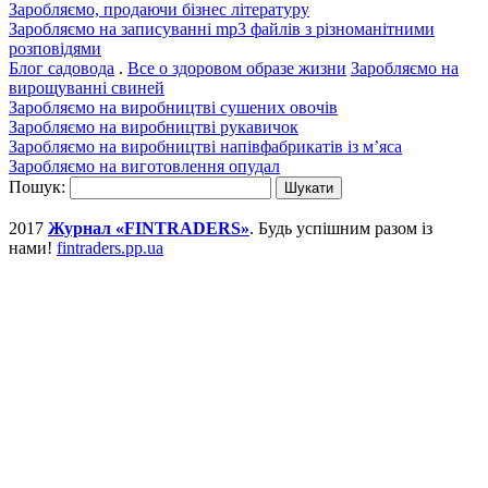
Заробляємо, продаючи бізнес літературу
Заробляємо на записуванні mp3 файлів з різноманітними
розповідями
Блог садовода
.
Все о здоровом образе жизни
Заробляємо на
вирощуванні свиней
Заробляємо на виробництві сушених овочів
Заробляємо на виробництві рукавичок
Заробляємо на виробництві напівфабрикатів із м’яса
Заробляємо на виготовлення опудал
Пошук:
2017
Журнал «FINTRADERS»
. Будь успішним разом із
нами!
fintraders.pp.ua