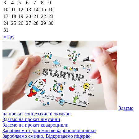
3
4
5
6
7
8
9
10
11
12
13
14
15
16
17
18
19
20
21
22
23
24
25
26
27
28
29
30
31
« Гру
Здаємо
на прокат сонцезахисні окуляри
Здаємо на прокат лімузини
Здаємо на прокат квадроцикли
Заробляємо з допомогою карбонової плівки
Заробляємо смачно. Відкриваємо піцерію