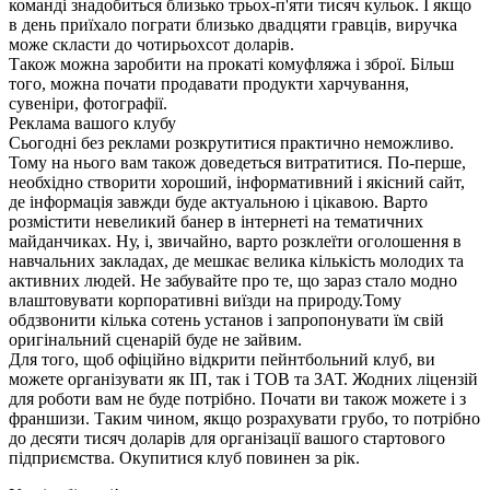
команді знадобиться близько трьох-п'яти тисяч кульок. І якщо
в день приїхало пограти близько двадцяти гравців, виручка
може скласти до чотирьохсот доларів.
Також можна заробити на прокаті комуфляжа і зброї. Більш
того, можна почати продавати продукти харчування,
сувеніри, фотографії.
Реклама вашого клубу
Сьогодні без реклами розкрутитися практично неможливо.
Тому на нього вам також доведеться витратитися. По-перше,
необхідно створити хороший, інформативний і якісний сайт,
де інформація завжди буде актуальною і цікавою. Варто
розмістити невеликий банер в інтернеті на тематичних
майданчиках. Ну, і, звичайно, варто розклеїти оголошення в
навчальних закладах, де мешкає велика кількість молодих та
активних людей. Не забувайте про те, що зараз стало модно
влаштовувати корпоративні виїзди на природу.Тому
обдзвонити кілька сотень установ і запропонувати їм свій
оригінальний сценарій буде не зайвим.
Для того, щоб офіційно відкрити пейнтбольний клуб, ви
можете організувати як ІП, так і ТОВ та ЗАТ. Жодних ліцензій
для роботи вам не буде потрібно. Почати ви також можете і з
франшизи. Таким чином, якщо розрахувати грубо, то потрібно
до десяти тисяч доларів для організації вашого стартового
підприємства. Окупитися клуб повинен за рік.