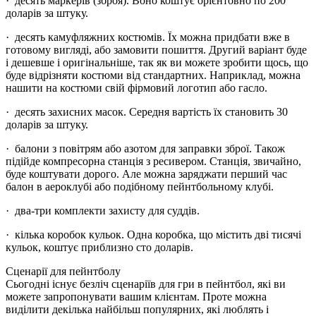
· десять маркерів (зброя). Воно коштує орієнтовно по 200
доларів за штуку.
· десять камуфляжних костюмів. Їх можна придбати вже в
готовому вигляді, або замовити пошиття. Другий варіант буде
і дешевше і оригінальніше, так як ви можете зробити щось, що
буде відрізняти костюми від стандартних. Наприклад, можна
нашити на костюми свій фірмовий логотип або гасло.
· десять захисних масок. Середня вартість їх становить 30
доларів за штуку.
· балони з повітрям або азотом для заправки зброї. Також
підійде компресорна станція з ресивером. Станція, звичайно,
буде коштувати дорого. Але можна заряджати перший час
балон в аероклубі або подібному пейнтбольному клубі.
· два-три комплекти захисту для суддів.
· кілька коробок кульок. Одна коробка, що містить дві тисячі
кульок, коштує приблизно сто доларів.
Сценарії для пейнтболу
Сьогодні існує безліч сценаріїв для гри в пейнтбол, які ви
можете запропонувати вашим клієнтам. Проте можна
виділити декілька найбільш популярних, які люблять і