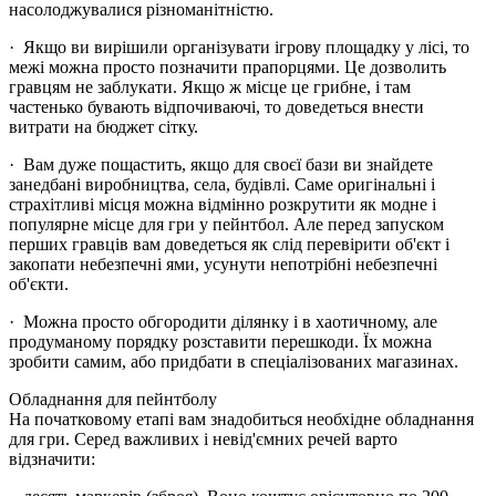
насолоджувалися різноманітністю.
· Якщо ви вирішили організувати ігрову площадку у лісі, то
межі можна просто позначити прапорцями. Це дозволить
гравцям не заблукати. Якщо ж місце це грибне, і там
частенько бувають відпочиваючі, то доведеться внести
витрати на бюджет сітку.
· Вам дуже пощастить, якщо для своєї бази ви знайдете
занедбані виробництва, села, будівлі. Саме оригінальні і
страхітливі місця можна відмінно розкрутити як модне і
популярне місце для гри у пейнтбол. Але перед запуском
перших гравців вам доведеться як слід перевірити об'єкт і
закопати небезпечні ями, усунути непотрібні небезпечні
об'єкти.
· Можна просто обгородити ділянку і в хаотичному, але
продуманому порядку розставити перешкоди. Їх можна
зробити самим, або придбати в спеціалізованих магазинах.
Обладнання для пейнтболу
На початковому етапі вам знадобиться необхідне обладнання
для гри. Серед важливих і невід'ємних речей варто
відзначити: