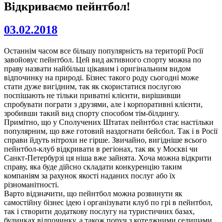
Відкриваємо пейнтбол!
03.02.2018
Останнім часом все більшу популярність на території Росії
завойовує пейнтбол. Цей вид активного спорту можна по
праву назвати найбільш цікавим і оригінальним видом
відпочинку на природі. Бізнес такого роду сьогодні може
стати дуже вигідним, так як скористатися послугою
поспішають не тільки приватні клієнти, вирішивши
спробувати пограти з друзями, але і корпоративні клієнти,
зробивши такий вид спорту способом тім-білдингу.
Примітно, що у Сполучених Штатах пейнтбол стає настільки
популярним, що вже готовий наздогнати бейсбол. Так і в Росії
справи йдуть нітрохи не гірше. Звичайно, вигідніше всього
пейнтбол-клуб відкривати в регіонах, так як у Москві чи
Санкт-Петербурзі ця ніша вже зайнята. Хоча можна відкрити
справу, яка буде дійсно складати конкуренцію таким
компаніям за рахунок якості наданих послуг або їх
різноманітності.
Варто відзначити, що пейнтбол можна розвинути як
самостійну бізнес ідею і організувати клуб по грі в пейнтбол,
так і створити додаткову послугу на туристичних базах,
будинках відпочинку, а також поруч з котеджними селищами.