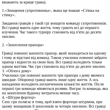
вважають за краще гравці.
1.«Знищення супротивника», звана ще інакше «Стінка на
стінку».
Завдання гравців у такій грі знищити команду супротивників.
Всі гравці мають одне життя, тому грають всі до першого
влучення. Час такого турніру становить від п'яти до десяти
хвилин.
2. «Захоплення прапора»
Гравці повинні захопити прапор, який знаходиться на одному
і тому ж відстані від команд. Також учасники повинні забрати
прапор і віднести на свою базу. Всі гравці володіють тільки
одним життям. Час гри становить від п'яти до десяти хвилин.
3. «Облога дому»
Учасники гри повинні захопити три прапора з дому якомога
швидше. Оборонці гравці мають лише одну життя. А ось
нападники володіють нескінченним кількістю життів. Після
першої гри команди міняються ролями. Виграє та команда, яка
на захоплення будинку витратила менше часу.
4. «Штурм фортеці»
Сенс гри полягає в тому, щоб взяти фортецю штурмом, при
цьому знищивши її захисників за чотири хвилини. Всі гравці