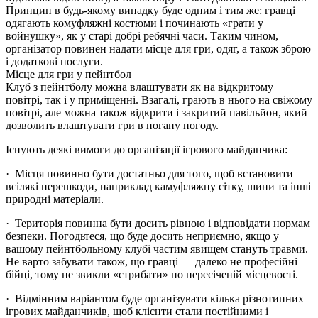
Принцип в будь-якому випадку буде одним і тим же: гравці
одягають комуфляжні костюми і починають «грати у
войнушку», як у старі добрі ребячні часи. Таким чином,
організатор повинен надати місце для гри, одяг, а також зброю
і додаткові послуги.
Місце для гри у пейнтбол
Клуб з пейнтболу можна влаштувати як на відкритому
повітрі, так і у приміщенні. Взагалі, грають в нього на свіжому
повітрі, але можна також відкрити і закритий павільйон, який
дозволить влаштувати гри в погану погоду.
Існують деякі вимоги до організації ігрового майданчика:
· Місця повинно бути достатньо для того, щоб встановити
всілякі перешкоди, наприклад камуфляжну сітку, шини та інші
природні матеріали.
· Територія повинна бути досить рівною і відповідати нормам
безпеки. Погодьтеся, що буде досить неприємно, якщо у
вашому пейнтбольному клубі частим явищем стануть травми.
Не варто забувати також, що гравці — далеко не професійні
бійці, тому не звикли «стрибати» по пересіченій місцевості.
· Відмінним варіантом буде організувати кілька різнотипних
ігрових майданчиків, щоб клієнти стали постійними і