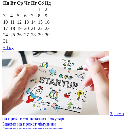
Пн
Вт
Ср
Чт
Пт
Сб
Нд
1
2
3
4
5
6
7
8
9
10
11
12
13
14
15
16
17
18
19
20
21
22
23
24
25
26
27
28
29
30
31
« Гру
Здаємо
на прокат сонцезахисні окуляри
Здаємо на прокат лімузини