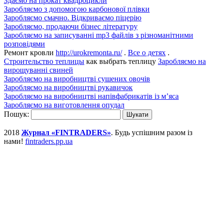
Здаємо на прокат квадроцикли
Заробляємо з допомогою карбонової плівки
Заробляємо смачно. Відкриваємо піцерію
Заробляємо, продаючи бізнес літературу
Заробляємо на записуванні mp3 файлів з різноманітними
розповідями
Ремонт кровли
http://urokremonta.ru/
.
Все о детях
.
Строительство теплицы
как выбрать теплицу
Заробляємо на
вирощуванні свиней
Заробляємо на виробництві сушених овочів
Заробляємо на виробництві рукавичок
Заробляємо на виробництві напівфабрикатів із м’яса
Заробляємо на виготовлення опудал
Пошук:
2018
Журнал «FINTRADERS»
. Будь успішним разом із
нами!
fintraders.pp.ua