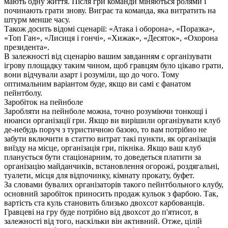
мають одну життя. Після гри команди міняються ролями і
починають грати знову. Виграє та команда, яка витратить на
штурм менше часу.
Також досить відомі сценарії: «Атака і оборона», «Поразка»,
«Топ Ган», «Лисиця і гончі», «Хижак», «Десяток», «Охорона
президента».
В залежності від сценарію вашим завданням є організувати
ігрову площадку таким чином, щоб гравцям було цікаво грати,
вони відчували азарт і розуміли, що до чого. Тому
оптимальним варіантом буде, якщо ви самі є фанатом
пейнтболу.
Заробіток на пейнболе
Заробляти на пейнболе можна, точно розуміючи тонкощі і
нюанси організації гри. Якщо ви вирішили організувати клуб
де-небудь поруч з туристичною базою, то вам потрібно не
забути включити в статтю витрат такі пункти, як організація
виїзду на місце, організація гри, пікніка. Якщо ваш клуб
планується бути стаціонарним, то доведеться платити за
організацію майданчиків, встановлення огорожі, роздягальні,
туалети, місця для відпочинку, кімнату прокату, буфет.
За словами бувалих організаторів такого пейнтбольного клубу,
основний заробіток приносить продаж кульок з фарбою. Так,
вартість ста куль становить близько двохсот карбованців.
Гравцеві на гру буде потрібно від двохсот до п'ятисот, в
залежності від того, наскільки він активний. Отже, цілій