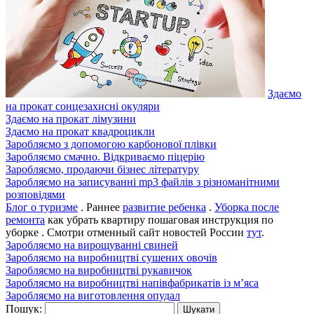
Здаємо
на прокат сонцезахисні окуляри
Здаємо на прокат лімузини
Здаємо на прокат квадроцикли
Заробляємо з допомогою карбонової плівки
Заробляємо смачно. Відкриваємо піцерію
Заробляємо, продаючи бізнес літературу
Заробляємо на записуванні mp3 файлів з різноманітними
розповідями
Блог о туризме
. Раннее
развитие ребенка
.
Уборка после
ремонта
как убрать квартиру пошаговая инструкция по
уборке . Смотри отменный сайт новостей России
тут
.
Заробляємо на вирощуванні свиней
Заробляємо на виробництві сушених овочів
Заробляємо на виробництві рукавичок
Заробляємо на виробництві напівфабрикатів із м’яса
Заробляємо на виготовлення опудал
Пошук: