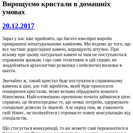
Вирощуємо кристали в домашніх
умовах
20.12.2017
Зараз у нас вже прийнято, що багато ювелірні вироби
прикрашені ненатуральними камінням. Ми ведемо до того, що
все частіше дорогоцінні камені, вирощують штучно. При
всьому при цьому натуральні камені ні чим не поступаються
справжнім зразкам, і що саме позитивне в цій справі, не
знадобляться археологічні розкопки і небезпечні вилазки в
шахти.
Звичайно ж, такий кристал буде поступатися справжньому
каменю в ціні, але той заробіток, який буде приносити
поширення кристалів, може вельми обрадувати кожного
бізнесмена. Найголовнішою причиною почати займатися цією
справою, це безпосередньо те, що немає потреби, одержувати
спеціальні дозволи та ліцензії. Але перед тим, як узаконити
свій бізнес, не полінуйтеся і отримаєте повну консультацію від
спеціалістів.
Що стосується конкуренції, то ви можете самі переконатися в