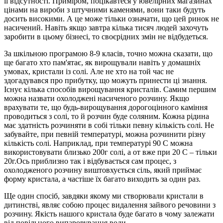
її відсутності. Приміром, поцікавтеся у ювелірних магазинах
цінами на вироби з штучними каменями, вони таки будуть
досить високими. А це може тільки означати, що цей ринок не
насичений. Навіть якщо завтра кілька тисяч людей захочуть
заробити в цьому бізнесі, то своєрідних змін не відбудеться.
За шкільною програмою 8-9 класів, точно можна сказати, що
ще багато хто пам'ятає, як вирощували навіть у домашніх
умовах, кристали із солі. Але не хто на той час не
здогадувався про прибутку, що можуть принести ці знання.
Існує кілька способів вирощування кристалів. Самим першим
можна назвати охолоджені насиченого розчину. Якщо
врахувати те, що будь-вирощування дорогоцінного каміння
проводиться з солі, то й розчин буде соляним. Кожна рідина
має здатність розчиняти в собі тільки певну кількість солі. Не
забувайте, при певній температурі, можна розчинити різну
кількість солі. Наприклад, при температурі 90 С можна
використовувати близько 200г солі, а от вже при 20 С – тільки
20г.Ось приблизно так і відбувається сам процес, з
охолодженого розчину виштовхується сіль, який приймає
форму кристала, а частіше їх багато виходить за один раз.
Ще один спосіб, завдяки якому ми створювали кристали в
дитинстві, являє собою процес видалення зайвого речовини з
розчину. Якість нашого кристала буде багато в чому залежати
від повільного випаровування води.