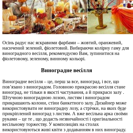
Осінь радує нас яскравими фарбами – жовтий, оранжевий,
насичений зелений, фіолетовий. Вибираючи колірну гаму для
виноградного весілля, рекомендуємо Вам, зупинитися на
фіолетовому, зеленому, винному кольорі.
Виноградне весілля
Виноградне весілля – це, перш за все, виноград, і все, що
пов’язано з виноградом. Головною прикрасою весілля стане
виноград, не тільки в якості частування, а й прикраси залу .
Штучною виноградною лозою, листям і виноградом
прикрашають колони, стіни банкетного залу. Дизайнер може
використовувати не виноградну лозу, а стрічки, на яких буде
прикріплений виноград з листям. А вже весільна арка своїми
руками – це те , що додасть незвичайності і оригінальності
весільному торжеству. У композиціях на столах
використовуються живі квіти з додаванням в них винограду.