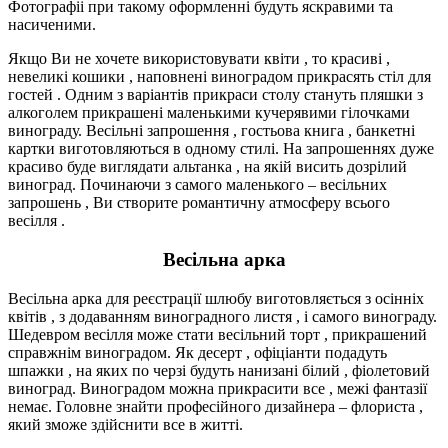
Фотографіі при такому оформленні будуть яскравими та
насиченими.
Якщо Ви не хочете використовувати квіти , то красиві ,
невеликі кошики , наповнені виноградом прикрасять стіл для
гостей . Одним з варіантів прикраси столу стануть пляшки з
алкоголем прикрашені маленькими кучерявими гілочками
винограду. Весільні запрошення , гостьова книга , банкетні
картки виготовляються в одному стилі. На запрошеннях дуже
красиво буде виглядати альтанка , на якій висить дозрілий
виноград. Починаючи з самого маленького – весільних
запрошень , Ви створите романтичну атмосферу всього
весілля .
Весільна арка
Весільна арка для реєстрації шлюбу виготовляється з осінніх
квітів , з додаванням виноградного листя , і самого винограду.
Шедевром весілля може стати весільний торт , прикрашений
справжнім виноградом. Як десерт , офіціанти подадуть
шпажки , на яких по черзі будуть нанизані білий , фіолетовий
виноград. Виноградом можна прикрасити все , межі фантазії
немає. Головне знайти професійного дизайнера – флориста ,
який зможе здійснити все в житті.