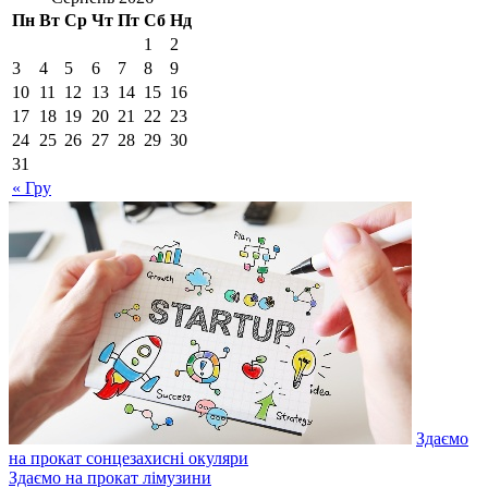
Пн
Вт
Ср
Чт
Пт
Сб
Нд
1
2
3
4
5
6
7
8
9
10
11
12
13
14
15
16
17
18
19
20
21
22
23
24
25
26
27
28
29
30
31
« Гру
Здаємо
на прокат сонцезахисні окуляри
Здаємо на прокат лімузини