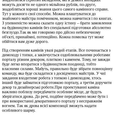
можуть досягти не одного мільйона рублів, по-друге,
знадобляться хороші знання цього самого камінного справи.
Тут у кожного свої способи. Можна влаштуватися до
знайомого майстра помічником, можна навчитися і по книгах.
З упевненістю можна сказати одну істину – брати замовлення
на будівництво камінів без спеціальної підготовки абсолютно
безглуздо.Так як ми говоримо про дійсно небезпечному
об'єкті, принаймні, потенційно. Кожна помилка тут може
обійтися вам дуже дорого.
Під створенням камінів увазі радий етапів. Все починається з
димоходу і топки, а закінчується оздоблювальними роботами
порталу різним декором, плиткою і каменем. Тому, не завжди
буде легко впоратися з будівництвом поодинці, тобто
власними силами. Мабуть, правильно буде зібрати повноцінну
команду, яка буде складатися з досвідчених майстрів. У чиї
завдання входитиме робота з топкою і димоходом, хтось
інший буде займатися підготовкою порталу, а третім доручити
декор та дизайнерські роботи.При проектуванні каміна
важливо поблизу передбачити особливе місце, де будуть
зберігатися дрова. До речі, подібне передбачено може бути і
при використанні декоративного порталу з несправжнім
вогнем. Так як дрова всієї композиції зможуть надати
особливого шарму.