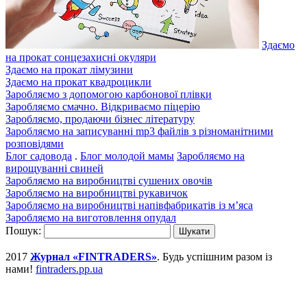
Здаємо
на прокат сонцезахисні окуляри
Здаємо на прокат лімузини
Здаємо на прокат квадроцикли
Заробляємо з допомогою карбонової плівки
Заробляємо смачно. Відкриваємо піцерію
Заробляємо, продаючи бізнес літературу
Заробляємо на записуванні mp3 файлів з різноманітними
розповідями
Блог садовода
.
Блог молодой мамы
Заробляємо на
вирощуванні свиней
Заробляємо на виробництві сушених овочів
Заробляємо на виробництві рукавичок
Заробляємо на виробництві напівфабрикатів із м’яса
Заробляємо на виготовлення опудал
Пошук:
2017
Журнал «FINTRADERS»
. Будь успішним разом із
нами!
fintraders.pp.ua