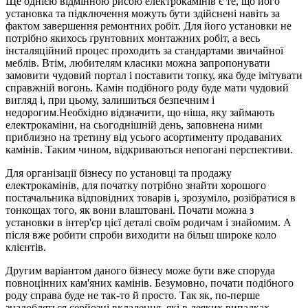
Ще однією відмінною рисою електрокамінів є те, що його
установка та підключення можуть бути здійснені навіть за
фактом завершення ремонтних робіт. Для його установки не
потрібно якихось ґрунтовних монтажних робіт, а весь
інсталяційний процес проходить за стандартами звичайної
меблів. Втім, любителям класики можна запропонувати
замовити чудовий портал і поставити топку, яка буде імітувати
справжній вогонь. Камін подібного роду буде мати чудовий
вигляд і, при цьому, залишиться безпечним і
недорогим.Необхідно відзначити, що ніша, яку займають
електрокаміни, на сьогоднішній день, заповнена ними
приблизно на третину від усього асортименту продаваних
камінів. Таким чином, відкриваються непогані перспективи.
Для організації бізнесу по установці та продажу
електрокамінів, для початку потрібно знайти хорошого
постачальника відповідних товарів і, зрозуміло, розібратися в
тонкощах того, як вони влаштовані. Почати можна з
установки в інтер'єр цієї деталі своїм родичам і знайомим. А
після вже робити спроби виходити на більш широке коло
клієнтів.
Другим варіантом даного бізнесу може бути вже споруда
повноцінних кам'яних камінів. Безумовно, почати подібного
роду справа буде не так-то й просто. Так як, по-перше
знадобляться серйозні вкладення, які в деяких випадках