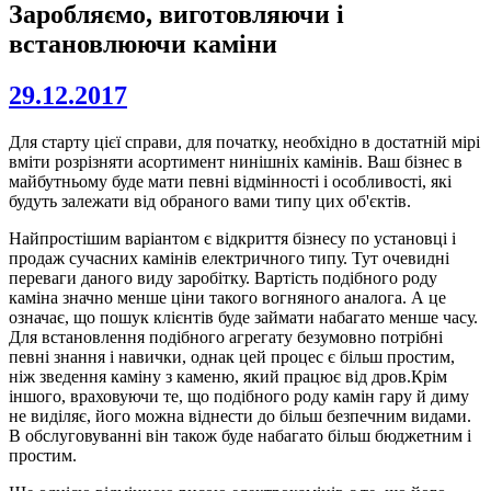
Заробляємо, виготовляючи і
встановлюючи каміни
29.12.2017
Для старту цієї справи, для початку, необхідно в достатній мірі
вміти розрізняти асортимент нинішніх камінів. Ваш бізнес в
майбутньому буде мати певні відмінності і особливості, які
будуть залежати від обраного вами типу цих об'єктів.
Найпростішим варіантом є відкриття бізнесу по установці і
продаж сучасних камінів електричного типу. Тут очевидні
переваги даного виду заробітку. Вартість подібного роду
каміна значно менше ціни такого вогняного аналога. А це
означає, що пошук клієнтів буде займати набагато менше часу.
Для встановлення подібного агрегату безумовно потрібні
певні знання і навички, однак цей процес є більш простим,
ніж зведення каміну з каменю, який працює від дров.Крім
іншого, враховуючи те, що подібного роду камін гару й диму
не виділяє, його можна віднести до більш безпечним видами.
В обслуговуванні він також буде набагато більш бюджетним і
простим.