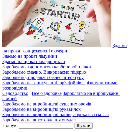
Здаємо
на прокат сонцезахисні окуляри
Здаємо на прокат лімузини
Здаємо на прокат квадроцикли
Заробляємо з допомогою карбонової плівки
Заробляємо смачно. Відкриваємо піцерію
Заробляємо, продаючи бізнес літературу
Заробляємо на записуванні mp3 файлів з різноманітними
розповідями
Садоводство
.
Все о здоровье
Заробляємо на вирощуванні
свиней
Заробляємо на виробництві сушених овочів
Заробляємо на виробництві рукавичок
Заробляємо на виробництві напівфабрикатів із м’яса
Заробляємо на виготовлення опудал
Пошук: