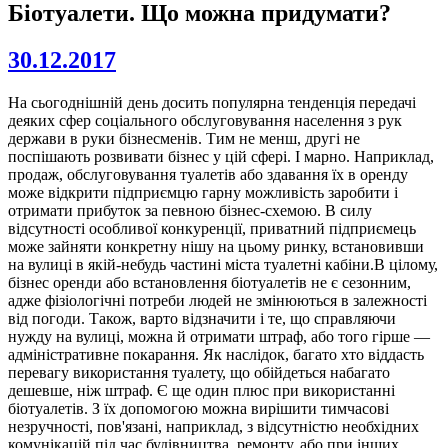
Біотуалети. Що можна придумати?
30.12.2017
На сьогоднішній день досить популярна тенденція передачі
деяких сфер соціального обслуговування населення з рук
держави в руки бізнесменів. Тим не менш, другі не
поспішають розвивати бізнес у цій сфері. І марно. Наприклад,
продаж, обслуговування туалетів або здавання їх в оренду
може відкрити підприємцю гарну можливість заробити і
отримати прибуток за певною бізнес-схемою. В силу
відсутності особливої конкуренції, приватний підприємець
може зайняти конкретну нішу на цьому ринку, встановивши
на вулиці в якій-небудь частині міста туалетні кабіни.В цілому,
бізнес оренди або встановлення біотуалетів не є сезонним,
адже фізіологічні потреби людей не змінюються в залежності
від погоди. Також, варто відзначити і те, що справляючи
нужду на вулиці, можна й отримати штраф, або того гірше —
адміністративне покарання. Як наслідок, багато хто віддасть
перевагу використання туалету, що обійдеться набагато
дешевше, ніж штраф. Є ще один плюс при використанні
біотуалетів. З їх допомогою можна вирішити тимчасові
незручності, пов'язані, наприклад, з відсутністю необхідних
комунікацій під час будівництва, ремонту, або при інших