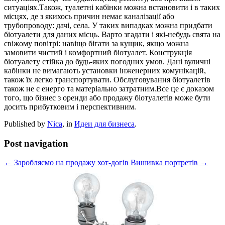
ситуаціях.Також, туалетні кабінки можна встановити і в таких
місцях, де з якихось причин немає каналізації або
трубопроводу: дачі, села. У таких випадках можна придбати
біотуалети для даних місць. Варто згадати і які-небудь свята на
свіжому повітрі: навіщо бігати за кущик, якщо можна
замовити чистий і комфортний біотуалет. Конструкція
біотуалету стійка до будь-яких погодних умов. Дані вуличні
кабінки не вимагають установки інженерних комунікацій,
також їх легко транспортувати. Обслуговування біотуалетів
також не є енерго та матеріально затратним.Все це є доказом
того, що бізнес з оренди або продажу біотуалетів може бути
досить прибутковим і перспективним.
Published by
Nica
, in
Идеи для бизнеса
.
Post navigation
← Заробляємо на продажу хот-догів
Вишивка портретів →