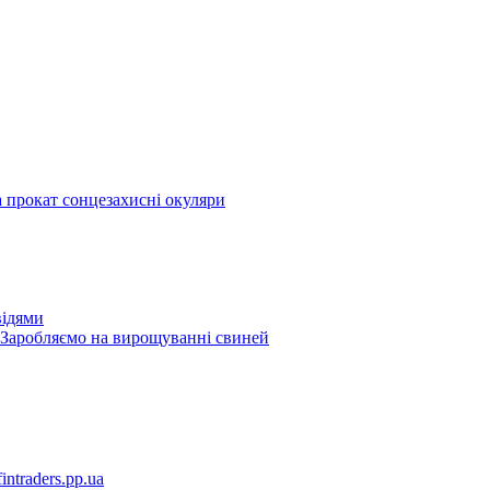
а прокат сонцезахисні окуляри
відями
Заробляємо на вирощуванні свиней
fintraders.pp.ua