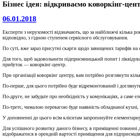
Бізнес ідея: відкриваємо коворкінг-цен
06.01.2018
Експерти з нерухомості відзначають, що за найближчі кілька ро
відповідно, з гідною ступенем сервісного обслуговування.
По суті, вже зараз присутні скарги щодо завищених тарифів на 
Для того, щоб задовольнити підприємницький попит і ліквідува
прибуток — коворкінг-центр.
При організації коворкінг центру, вам потрібно розглянути кіл
По-перше, для цього потрібно буде відремонтований і доглянут
По-друге, не забудьте про необхідність у комунікаціях, а саме ел
По-третє, чималою перевагою буде наявність обладнаної кухні, 
У доповненні до цього всім клієнтам запропонуйте елементарну
Для успішного розвитку даного бізнесу, в приміщенні повинні д
відображатися в орендній вартості приміщення для підприємців,