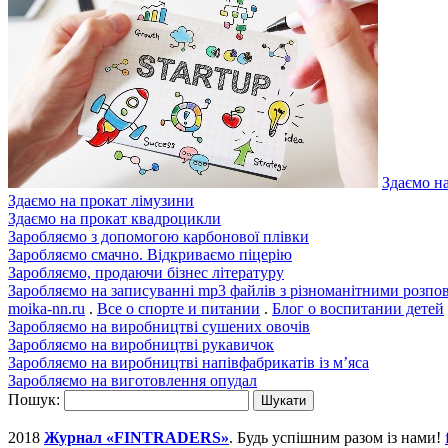
Здаємо н
Здаємо на прокат лімузини
Здаємо на прокат квадроцикли
Заробляємо з допомогою карбонової плівки
Заробляємо смачно. Відкриваємо піцерію
Заробляємо, продаючи бізнес літературу
Заробляємо на записуванні mp3 файлів з різноманітними розпо
moika-nn.ru
.
Все о спорте и питании
.
Блог о воспитании детей
Заробляємо на виробництві сушених овочів
Заробляємо на виробництві рукавичок
Заробляємо на виробництві напівфабрикатів із м’яса
Заробляємо на виготовлення опудал
Пошук:
2018
Журнал «FINTRADERS»
. Будь успішним разом із нами!