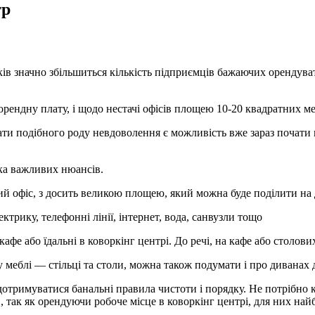
тр
ків значно збільшиться кількість підприємців бажаючих орендува
орендну плату, і щодо нестачі офісів площею 10-20 квадратних ме
ти подібного роду невдоволення є можливість вже зараз почати 
ька важливих нюансів.
ий офіс, з досить великою площею, який можна буде поділити на 
ектрику, телефонні лінії, інтернет, вода, санвузли тощо
кафе або їдальні в коворкінг центрі. До речі, на кафе або столо
 меблі — стільці та столи, можна також подумати і про диванах 
отримуватися банальні правила чистоти і порядку. Не потрібно ку
 так як орендуючи робоче місце в коворкінг центрі, для них най