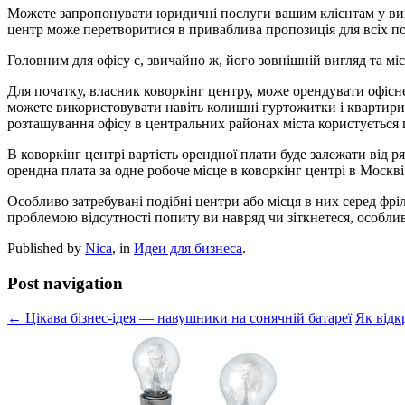
Можете запропонувати юридичні послуги вашим клієнтам у вигл
центр може перетворитися в приваблива пропозиція для всіх по
Головним для офісу є, звичайно ж, його зовнішній вигляд та мі
Для початку, власник коворкінг центру, може орендувати офісне
можете використовувати навіть колишні гуртожитки і квартири,
розташування офісу в центральних районах міста користуєтьс
В коворкінг центрі вартість орендної плати буде залежати від р
орендна плата за одне робоче місце в коворкінг центрі в Москві
Особливо затребувані подібні центри або місця в них серед фріл
проблемою відсутності попиту ви навряд чи зіткнетеся, особлив
Published by
Nica
, in
Идеи для бизнеса
.
Post navigation
← Цікава бізнес-ідея — навушники на сонячній батареї
Як відк