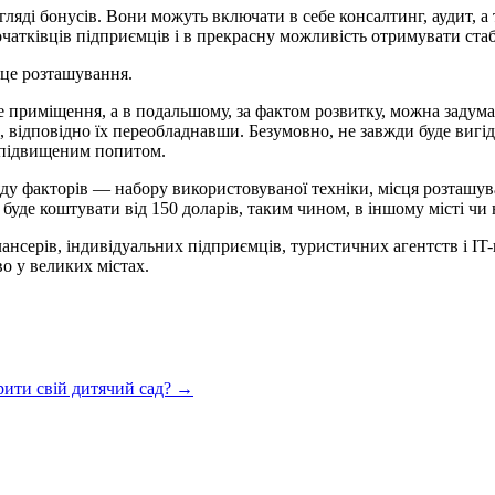
яді бонусів. Вони можуть включати в себе консалтинг, аудит, а
чатківців підприємців і в прекрасну можливість отримувати стаб
сце розташування.
 приміщення, а в подальшому, за фактом розвитку, можна задумат
 відповідно їх переобладнавши. Безумовно, не завжди буде вигід
я підвищеним попитом.
яду факторів — набору використовуваної техніки, місця розташуван
 буде коштувати від 150 доларів, таким чином, в іншому місті чи 
ансерів, індивідуальних підприємців, туристичних агентств і IT-
о у великих містах.
рити свій дитячий сад? →