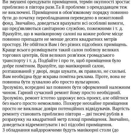
Ви змушені орендувати приміщення, термін окупності зростає
приблизно в півтора рази.Та й проблеми з орендодавцем теж
не виключені. Приміщення в обов'язковому порядку повинно
бути до початку переобладнання переведено в нежитловий
фонд. Звичайно, доведеться врахувати всі особливі вимоги,
що пред'являються санітарною службою, пожежними і т. д.
Врахуйте, що в манікюрному салоні на кожне робоче місце
повинно припадати не менше десяти квадратних метрів
простору. Не обійтися Вам і без різних підсобних приміщень.
Краще всього розміщувати такий салон поблизу великих
торгових центрів, біля великих розв'язок громадського
транспорту і т. д. Подбайте і про те, щоб приміщення було
добре помітним. Врахуйте, що манікюрний салон,
розташований у дворі, люди шукати, як правило, не схильні.
Вам необхідна буде яскрава помітна реклама. Проте, вона не
повинна бути зухвалою або просто вульгарною.
Зрозуміло, всередині зал повинен бути оформлений належним
чином. Гарний сучасний ремонт йому просто необхідний.
Зрозуміло, ремонт істотно здорожує весь проект, але обійтися
без нього просто неможливо. Похмуре неохайне приміщення
просто не викликає довіри потенційних відвідувачів. Вартість
ремонту становить приблизно півтори – дві тисячі рублів в
розрахунку на квадратний метр площі приміщення. Звичайно,
доведеться відремонтувати і всі підсобні приміщення.
З обладнання найдорожчими будуть манікюрні столи (до