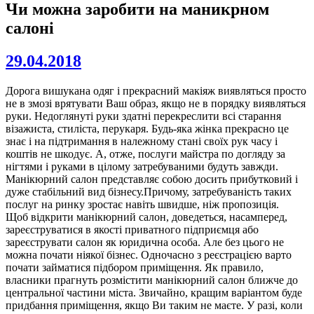
Чи можна заробити на маникрном
салоні
29.04.2018
Дорога вишукана одяг і прекрасний макіяж виявляться просто
не в змозі врятувати Ваш образ, якщо не в порядку виявляться
руки. Недоглянуті руки здатні перекреслити всі старання
візажиста, стиліста, перукаря. Будь-яка жінка прекрасно це
знає і на підтримання в належному стані своїх рук часу і
коштів не шкодує. А, отже, послуги майстра по догляду за
нігтями і руками в цілому затребуваними будуть завжди.
Манікюрний салон представляє собою досить прибутковий і
дуже стабільний вид бізнесу.Причому, затребуваність таких
послуг на ринку зростає навіть швидше, ніж пропозиція.
Щоб відкрити манікюрний салон, доведеться, насамперед,
зареєструватися в якості приватного підприємця або
зареєструвати салон як юридична особа. Але без цього не
можна почати ніякої бізнес. Одночасно з реєстрацією варто
почати займатися підбором приміщення. Як правило,
власники прагнуть розмістити манікюрний салон ближче до
центральної частини міста. Звичайно, кращим варіантом буде
придбання приміщення, якщо Ви таким не маєте. У разі, коли