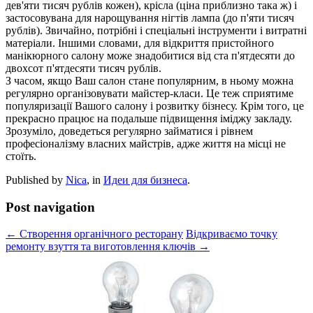
дев'яти тисяч рублів кожен), крісла (ціна приблизно така ж) і
застосовувана для нарощування нігтів лампа (до п'яти тисяч
рублів). Звичайно, потрібні і спеціальні інструменти і витратні
матеріали. Іншими словами, для відкриття пристойного
манікюрного салону може знадобитися від ста п'ятдесяти до
двохсот п'ятдесяти тисяч рублів.
З часом, якщо Ваш салон стане популярним, в ньому можна
регулярно організовувати майстер-класи. Це теж сприятиме
популяризації Вашого салону і розвитку бізнесу. Крім того, це
прекрасно працює на подальше підвищення іміджу закладу.
Зрозуміло, доведеться регулярно займатися і рівнем
професіоналізму власних майстрів, адже життя на місці не
стоїть.
Published by
Nica
, in
Идеи для бизнеса
.
Post navigation
← Створення органічного ресторану
Відкриваємо точку
ремонту взуття та виготовлення ключів →