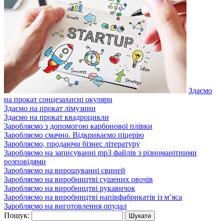
Здаємо
на прокат сонцезахисні окуляри
Здаємо на прокат лімузини
Здаємо на прокат квадроцикли
Заробляємо з допомогою карбонової плівки
Заробляємо смачно. Відкриваємо піцерію
Заробляємо, продаючи бізнес літературу
Заробляємо на записуванні mp3 файлів з різноманітними
розповідями
Заробляємо на вирощуванні свиней
Заробляємо на виробництві сушених овочів
Заробляємо на виробництві рукавичок
Заробляємо на виробництві напівфабрикатів із м’яса
Заробляємо на виготовлення опудал
Пошук: