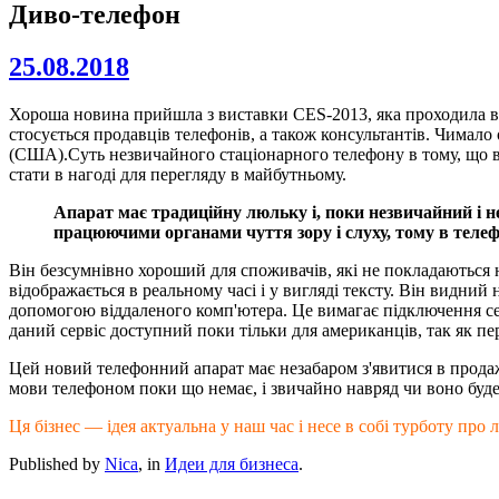
Диво-телефон
25.08.2018
Хороша новина прийшла з виставки CES-2013, яка проходила в Л
стосується продавців телефонів, а також консультантів. Чимало 
(США).Суть незвичайного стаціонарного телефону в тому, що він
стати в нагоді для перегляду в майбутньому.
Апарат має традиційну люльку і, поки незвичайний і н
працюючими органами чуття зору і слуху, тому в телефо
Він безсумнівно хороший для споживачів, які не покладаються на
відображається в реальному часі і у вигляді тексту. Він видний
допомогою віддаленого комп'ютера. Це вимагає підключення серв
даний сервіс доступний поки тільки для американців, так як пе
Цей новий телефонний апарат має незабаром з'явитися в продажу
мови телефоном поки що немає, і звичайно навряд чи воно буде 
Ця бізнес — ідея актуальна у наш час і несе в собі турботу про 
Published by
Nica
, in
Идеи для бизнеса
.