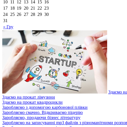
10
11
12
13
14
15
16
17
18
19
20
21
22
23
24
25
26
27
28
29
30
31
« Гру
Здаємо н
Здаємо на прокат лімузини
Здаємо на прокат квадроцикли
Заробляємо з допомогою карбонової плівки
Заробляємо смачно. Відкриваємо піцерію
Заробляємо, продаючи бізнес літературу
Заробляємо на записуванні mp3 файлів з різноманітними розпо