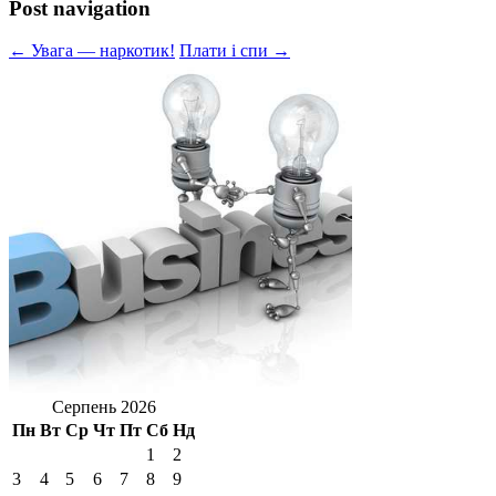
Post navigation
← Увага — наркотик!
Плати і спи →
Серпень 2026
Пн
Вт
Ср
Чт
Пт
Сб
Нд
1
2
3
4
5
6
7
8
9