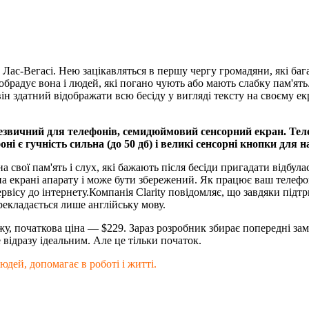
ас-Вегасі. Нею зацікавляться в першу чергу громадяни, які багат
обрадує вона і людей, які погано чують або мають слабку пам'ять
 здатний відображати всю бесіду у вигляді тексту на своєму екр
езвичний для телефонів, семидюймовий сенсорний екран. Теле
ні є гучність сильна (до 50 дб) і великі сенсорні кнопки для 
 свої пам'ять і слух, які бажають після бесіди пригадати відбула
 на екрані апарату і може бути збережений. Як працює ваш телефо
ісу до інтернету.Компанія Clarity повідомляє, що завдяки підтр
рекладається лише англійську мову.
, початкова ціна — $229. Зараз розробник збирає попередні замо
відразу ідеальним. Але це тільки початок.
людей, допомагає в роботі і житті.