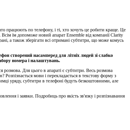
о працюють по телефону, і ті, хто хочуть це робити краще. Це
. Всім їм допоможе новий апарат Ensemble від компанії Clarity
ані, а також зберігати всі отримані субтитри, що може комусь
фон створений насамперед для літніх людей зі слабко
набору номера і налаштувань.
ся розмова. Для цього в апараті є субтитри. Весь розмова
н? Розпізнається мови і перекладається в текстову форму з
имці уряду, субтитри в телефоні будуть безкоштовними, але
влення і заявки. Подробиць про якість зв'язку і розпізнавання