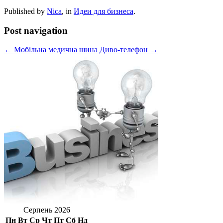
Published by
Nica
, in
Идеи для бизнеса
.
Post navigation
← Мобільна медична шина
Диво-телефон →
Серпень 2026
Пн
Вт
Ср
Чт
Пт
Сб
Нд