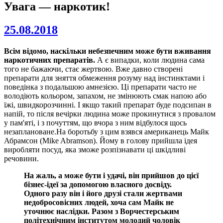
Увага — наркотик!
25.08.2018
Всім відомо, наскільки небезпечним може бути вживання
наркотичних препаратів.
А є випадки, коли людина сама
того не бажаючи, стає жертвою. Вже давно створені
препарати для зняття обмеження розуму над інстинктами і
поведінка з подальшою амнезією. Ці препарати часто не
володіють кольором, запахом, не змінюють смак напою або
їжі, швидкорозчинні. І якщо такий препарат буде подсипан в
напій, то після вечірки людина може прокинутися з провалом
у пам'яті, і з почуттям, що вчора з ним відбулося щось
незаплановане.На боротьбу з цим взявся американець Майк
Абрамсон (Mike Abramson). Йому в голову прийшла ідея
виробляти посуд, яка зможе розпізнавати ці шкідливі
речовини.
На жаль, а може бути і удачі, він прийшов до цієї
бізнес-ідеї за допомогою власного досвіду.
Одного разу він і його друзі стали жертвами
недобросовісних людей, хоча сам Майк не
уточнює наслідки. Разом з Ворчестерським
політехнічним інститутом молодий чоловік