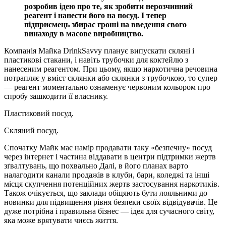
розробив ідею про те, як зробити нерозчинний
реагент і нанести його на посуд. І тепер
підприємець збирає гроші на введення свого
винаходу в масове виробництво.
Компанія Майка DrinkSavvy планує випускати скляні і
пластикові стакани, і навіть трубочки для коктейлю з
нанесеним реагентом. При цьому, якщо наркотична речовина
потрапляє у вміст склянки або склянки з трубочкою, то супер
— реагент моментально ознаменує червоним кольором про
спробу зашкодити її власнику.
Пластиковий посуд.
Скляний посуд.
Спочатку Майк має намір продавати таку «безпечну» посуд
через інтернет і частина віддавати в центри підтримки жертв
зґвалтувань, що похвально Далі, в його планах варто
налагодити канали продажів в клуби, бари, коледжі та інші
місця скупчення потенційних жертв застосування наркотиків.
Також очікується, що заклади обіцяють бути лояльними до
новинки для підвищення рівня безпеки своїх відвідувачів. Це
дуже потрібна і правильна бізнес — ідея для сучасного світу,
яка може врятувати чиєсь життя.