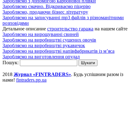
Заробляємо з допомогою карбонової плівки
Заробляємо смачно. Відкриваємо піцерію
Заробляємо, продаючи бізнес літературу
Заробляємо на записуванні mp3 файлів з різноманітними
розповідями
Детальное описание
строительство гаража
на нашем сайте
Заробляємо на вирощуванні свиней
Заробляємо на виробництві сушених овочів
Заробляємо на виробництві рукавичок
Заробляємо на виробництві напівфабрикатів із м’яса
Заробляємо на виготовлення опудал
Пошук:
2018
Журнал «FINTRADERS»
. Будь успішним разом із
нами!
fintraders.pp.ua