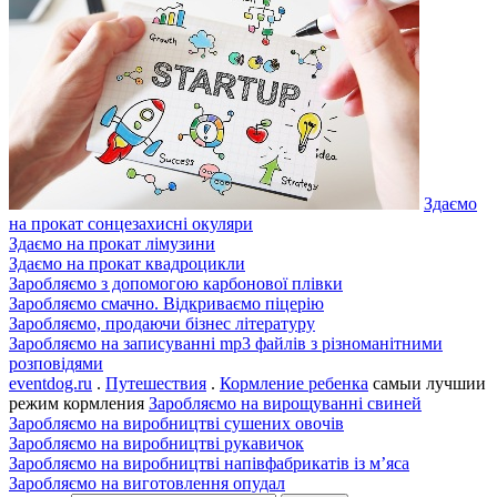
Здаємо
на прокат сонцезахисні окуляри
Здаємо на прокат лімузини
Здаємо на прокат квадроцикли
Заробляємо з допомогою карбонової плівки
Заробляємо смачно. Відкриваємо піцерію
Заробляємо, продаючи бізнес літературу
Заробляємо на записуванні mp3 файлів з різноманітними
розповідями
eventdog.ru
.
Путешествия
.
Кормление ребенка
самыи лучшии
режим кормления
Заробляємо на вирощуванні свиней
Заробляємо на виробництві сушених овочів
Заробляємо на виробництві рукавичок
Заробляємо на виробництві напівфабрикатів із м’яса
Заробляємо на виготовлення опудал