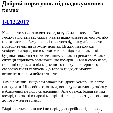
Добрий порятунок від надокучливих
комах
14.12.2017
Кожне літо у нас з'являється одна турбота — комарі. Вони
зможуть дістати вас скрізь, навіть якщо живете за містом, або
проживаєте на 8-му поверсі простого будинку, або просто
проводите час на свіжому повітрі. Ці жахливі комахи
усвідомили одне, що в містах є теплі підвали, а заміські
будинки знаходяться, найчастіше, з лісами і річками. А саме ці
ситуації сприяють розмноженню комарів. А ми в свою чергу
повинні страждати від мерзенного писку і нестерпного
свербежу після їх укусів. До того ж ці укуси можуть
виявитися зовсім небезпечними.
Тим не менше, якщо вам заважають дрібні комарі, не варто
панікувати. Ці особи є самцями, вони дуже активні у зв'язку
наближення періоду спарювання. Але є також більш великі
комарі, прозвані в народі малярійні, але це прості долгоножки,
до того ж вегетаріанці.
Відрізняються вони ще і по періоду енергійності, так як одні