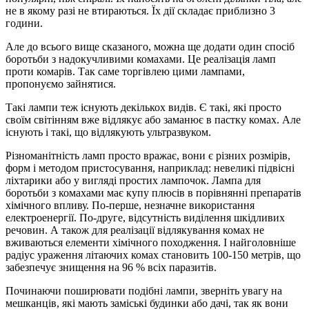
не в якому разі не втираються. Їх дії складає приблизно 3
години.
Але до всього вище сказаного, можна ще додати один спосіб
боротьби з надокучливими комахами. Це реалізація ламп
проти комарів. Так саме торгівлею цими лампами,
пропонуємо зайнятися.
Такі лампи теж існують декількох видів. Є такі, які просто
своїм світінням вже відлякує або заманює в пастку комах. Але
існують і такі, що відлякують ультразвуком.
Різноманітність ламп просто вражає, вони є різних розмірів,
форм і методом пристосування, наприклад: невеликі підвісні
ліхтарики або у вигляді простих лампочок. Лампа для
боротьби з комахами має купу плюсів в порівнянні препаратів
хімічного впливу. По-перше, незначне використання
електроенергії. По-друге, відсутність виділення шкідливих
речовин. А також для реалізації відлякування комах не
вживаються елементи хімічного походження. І найголовніше
радіус ураження літаючих комах становить 100-150 метрів, що
забезпечує знищення на 96 % всіх паразитів.
Починаючи поширювати подібні лампи, зверніть увагу на
мешканців, які мають заміські будинки або дачі, так як вони