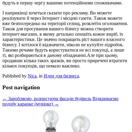
будуть в першу чергу вашими потенційними споживачами.
І наприкінці хочеться сказати про рекламу. Ви можете
реалізувати її через Інтернет і місцеві газети. Також можете
вже безпосередньо на території селищ, розклеїти оголошення.
Також для просування вашого бізнесу можна створити
інтернет-магазин, в якому детально опишіть кожне виріб, їх
характеристики. Це значно покращить ріст вашого власного
бізнесу. І хотілося б відзначити, ніколи не купуйте підробок.
Такими речами будуть користуватися не всі покупці, а лише
ті, які розбираються в даному обладнанні.Але при цьому,
продавши кілька таких зразків, ви просто приречені втратити
кількох покупців, що немало важливо.
Published by
Nica
, in
Идеи для бизнеса
.
Post navigation
← Заробляємо, розписуючи фасади будівель
Відкриваємо
подобу караоке (мувіоке) →