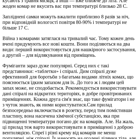
кусають з травня місяця, а інші — вже ближче до літа. Але
жоден комар не вкусить вас при температурі близько 28 С.
Запліднені самки можуть вжалити приблизно 8 разів за ніч,
при відповідній вологості повітря 80-90% і температурі не
більше 17 С.
Війна з комарами затяглася на тривалий час. Тому кожен день
вчені придумують все нові кошти. Вони поділяються на два
види: перший використовується для нашкірного застосування,
а другий – для відлякування від приміщень.
Фуміганти зараз дуже популярні. Серед них є такі
представники: «таблетки» і спіралі. Дим спіралі дуже
ефективний для боротьби з багатьма видами літніх комах, що
пояснюється їдким запахом для їх. До того ж і людям цей
запах може, не сподобається. Рекомендується використовувати
дані спіралі на відкритих територіях, в добре провітрюваних
приміщеннях. Кожна друга сім'я знає, що таке фумігатори і не
з чуток знають, як ними користуватися.Сам прилад
безпосередньо включається в розетку, перед тим помістивши
пластину, вона насичена хімічної субстанцією, яка при
підвищенні температури погано діє на комарів. Але. На жаль,
ці прилад теж варто використовувати в приміщенні з доброю
вентиляцією. Спреї і різні крему від комарів не менш
популярні, ніж спіралі. Їх наносять на оголені ділянки тіла, але