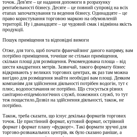
точок. Дев'яте – це надання допомоги в розрахунку
рентабельності бізнесу. Десяте – це повний супровід на всіх
етапах започаткування та ведення бізнесу. Одинадцяте – це
право користування торговою маркою на обумовленій
території. Ну і дванадцяте – це чудовий смак і відмінна якість
продукції.
Пошук приміщення та відповідні вимоги
Отже, для того, щоб почати франчайзинг даного напряму, вам
потрібно приміщення, точніше не стільки приміщення,
скільки площі для розміщення. Рекомендована площа – від
шести квадратних метрів. Зазвичай, такого формату бізнес
відкривають у великих торгових центрах, як раз там можна
вигідно для розміщення знайти необхідні вам площі. Деяким
компаніям для здійснення діяльності потрібен водогін, тут є
плюс, водопостачання не потрібно. Що стосується різних
санітарно-епідеміологічних служб, пожежних служб, то тут
теж пощастило.Дозвіл на здійснення діяльності, також, не
потрібно.
Також, треба сказати, що існує декілька форматів торгових
точок. Це пристінний формат, кутовий формат, острівний
формат і формат плану «фудкорт». Такі формати зручні для
торгово-розважальних центрів, як було сказано раніше, а