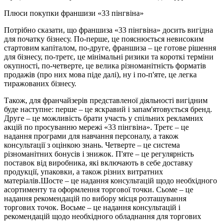
Плюси покупки франшизи «33 пінгвіна»
Потрібно сказати, що франшиза «33 пінгвіна» досить вигідна
для початку бізнесу. По-перше, це пояснюється невисоким
стартовим капіталом, по-друге, франшиза – це готове рішення
для бізнесу, по-третє, це мінімальні ризики та короткі терміни
окупності, по-четверте, це велика різноманітність форматів
продажів (про них мова піде далі), ну і по-п'яте, це легка
тиражованих бізнесу.
Також, для франчайзерів представленої діяльності вигідним
буде наступне: перше – це яскравий і запам'ятовується бренд.
Друге – це можливість брати участь у спільних рекламних
акцій по просуванню мережі «33 пінгвіна». Третє – це
надання програми для навчання персоналу, а також
консультації з оцінкою знань. Четверте – це система
різноманітних бонусів і знижок. П'яте – це регулярність
поставок від виробника, які включають в себе доставку
продукції, упаковки, а також різних витратних
матеріалів.Шосте – це надання консультацій щодо необхідного
асортименту та оформлення торгової точки. Сьоме – це
надання рекомендацій по вибору місця розташування
торгових точок. Восьме – це надання консультацій і
рекомендацій щодо необхідного обладнання для торгових