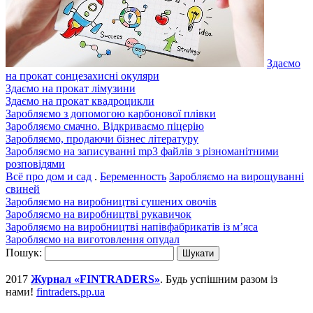
Здаємо
на прокат сонцезахисні окуляри
Здаємо на прокат лімузини
Здаємо на прокат квадроцикли
Заробляємо з допомогою карбонової плівки
Заробляємо смачно. Відкриваємо піцерію
Заробляємо, продаючи бізнес літературу
Заробляємо на записуванні mp3 файлів з різноманітними
розповідями
Всё про дом и сад
.
Беременность
Заробляємо на вирощуванні
свиней
Заробляємо на виробництві сушених овочів
Заробляємо на виробництві рукавичок
Заробляємо на виробництві напівфабрикатів із м’яса
Заробляємо на виготовлення опудал
Пошук:
2017
Журнал «FINTRADERS»
. Будь успішним разом із
нами!
fintraders.pp.ua