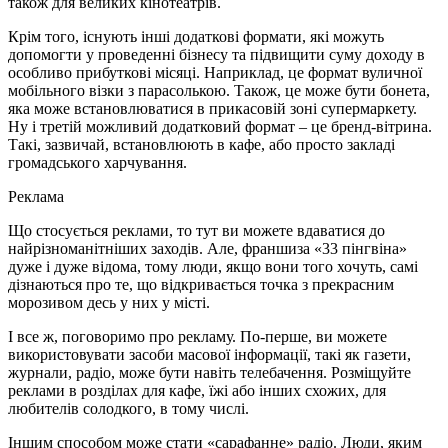
також для великих кінотеатрів.
Крім того, існують інші додаткові формати, які можуть
допомогти у проведенні бізнесу та підвищити суму доходу в
особливо прибуткові місяці. Наприклад, це формат вуличної
мобільного візки з парасолькою. Також, це може бути бонета,
яка може встановлюватися в прикасовій зоні супермаркету.
Ну і третій можливий додатковий формат – це бренд-вітрина.
Такі, зазвичай, встановлюють в кафе, або просто закладі
громадського харчування.
Реклама
Що стосується реклами, то тут ви можете вдаватися до
найрізноманітніших заходів. Але, франшиза «33 пінгвіна»
дуже і дуже відома, тому люди, якщо вони того хочуть, самі
дізнаються про те, що відкривається точка з прекрасним
морозивом десь у них у місті.
І все ж, поговоримо про рекламу. По-перше, ви можете
використовувати засоби масової інформації, такі як газети,
журнали, радіо, може бути навіть телебачення. Розміщуйте
реклами в розділах для кафе, їжі або інших схожих, для
любителів солодкого, в тому числі.
Іншим способом може стати «сарафанне» радіо. Люди, яким