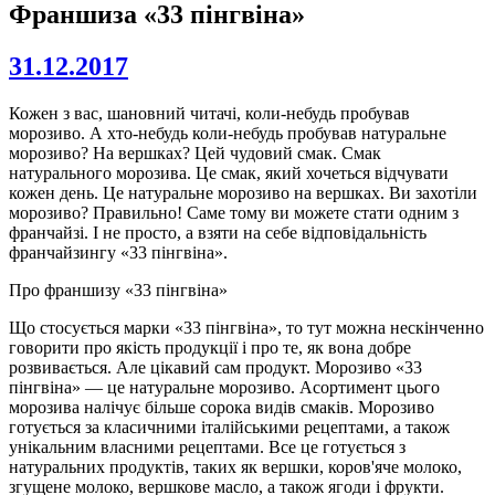
Франшиза «33 пінгвіна»
31.12.2017
Кожен з вас, шановний читачі, коли-небудь пробував
морозиво. А хто-небудь коли-небудь пробував натуральне
морозиво? На вершках? Цей чудовий смак. Смак
натурального морозива. Це смак, який хочеться відчувати
кожен день. Це натуральне морозиво на вершках. Ви захотіли
морозиво? Правильно! Саме тому ви можете стати одним з
франчайзі. І не просто, а взяти на себе відповідальність
франчайзингу «33 пінгвіна».
Про франшизу «33 пінгвіна»
Що стосується марки «33 пінгвіна», то тут можна нескінченно
говорити про якість продукції і про те, як вона добре
розвивається. Але цікавий сам продукт. Морозиво «33
пінгвіна» — це натуральне морозиво. Асортимент цього
морозива налічує більше сорока видів смаків. Морозиво
готується за класичними італійськими рецептами, а також
унікальним власними рецептами. Все це готується з
натуральних продуктів, таких як вершки, коров'яче молоко,
згущене молоко, вершкове масло, а також ягоди і фрукти.