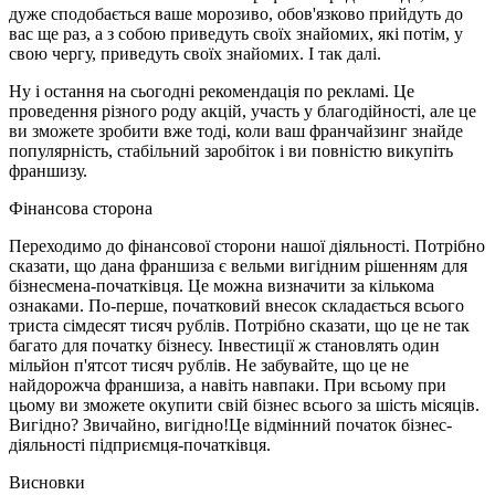
дуже сподобається ваше морозиво, обов'язково прийдуть до
вас ще раз, а з собою приведуть своїх знайомих, які потім, у
свою чергу, приведуть своїх знайомих. І так далі.
Ну і остання на сьогодні рекомендація по рекламі. Це
проведення різного роду акцій, участь у благодійності, але це
ви зможете зробити вже тоді, коли ваш франчайзинг знайде
популярність, стабільний заробіток і ви повністю викупіть
франшизу.
Фінансова сторона
Переходимо до фінансової сторони нашої діяльності. Потрібно
сказати, що дана франшиза є вельми вигідним рішенням для
бізнесмена-початківця. Це можна визначити за кількома
ознаками. По-перше, початковий внесок складається всього
триста сімдесят тисяч рублів. Потрібно сказати, що це не так
багато для початку бізнесу. Інвестиції ж становлять один
мільйон п'ятсот тисяч рублів. Не забувайте, що це не
найдорожча франшиза, а навіть навпаки. При всьому при
цьому ви зможете окупити свій бізнес всього за шість місяців.
Вигідно? Звичайно, вигідно!Це відмінний початок бізнес-
діяльності підприємця-початківця.
Висновки