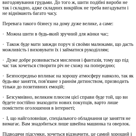
вигодовування грудьми. До того ж, шити подібні вироби не
так і складно, адже складних викрійок не треба вигадувати і
не віднімають багато часу.
Перевага такого бізнесу на дому дуже велике, а саме:
· Можна шити в будь-який зручний для жінки час;
· Також буде мати завжди поруч зі своїми малюками, що дасть
можливість і виховувати їх і займатися рукоділлям;
· Дуже добре розвивається мислення і фантазія, тому що під
час так хочеться створити річ не схожу на попередню;
· Безпосередньо впливає на хорошу атмосферу навколо, так як
будь-яке заняття, пов'язане з раннім дитинством, призводить
тільки до позитивних емоцій;
· Безсумнівно, великим плюсом цієї справи буде той, що ви
будете постійно знаходити нових покупців, варто лише
помістити оголошення в інтернеті;
· І, що найголовніше, спеціального обладнання це заняття не
вимагає. Вам знадобиться лише швейна машинка та оверлок.
Підводячи підсумки, хочеться відзначити, це самий хороший і