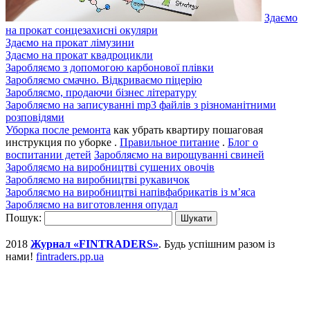
Здаємо
на прокат сонцезахисні окуляри
Здаємо на прокат лімузини
Здаємо на прокат квадроцикли
Заробляємо з допомогою карбонової плівки
Заробляємо смачно. Відкриваємо піцерію
Заробляємо, продаючи бізнес літературу
Заробляємо на записуванні mp3 файлів з різноманітними
розповідями
Уборка после ремонта
как убрать квартиру пошаговая
инструкция по уборке .
Правильное питание
.
Блог о
воспитании детей
Заробляємо на вирощуванні свиней
Заробляємо на виробництві сушених овочів
Заробляємо на виробництві рукавичок
Заробляємо на виробництві напівфабрикатів із м’яса
Заробляємо на виготовлення опудал
Пошук:
2018
Журнал «FINTRADERS»
. Будь успішним разом із
нами!
fintraders.pp.ua