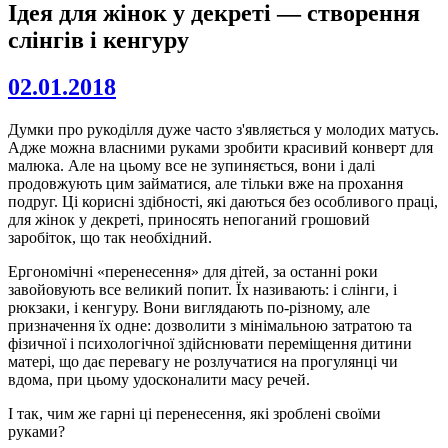
Ідея для жінок у декреті — створення
слінгів і кенгуру
02.01.2018
Думки про рукоділля дуже часто з'являється у молодих матусь.
Адже можна власними руками зробити красивий конверт для
малюка. Але на цьому все не зупиняється, вони і далі
продовжують цим займатися, але тільки вже на прохання
подруг. Ці корисні здібності, які даються без особливого праці,
для жінок у декреті, приносять непоганий грошовий
заробіток, що так необхідний.
Ергономічні «перенесення» для дітей, за останні роки
завойовують все великий попит. Їх називають: і слінги, і
рюкзаки, і кенгуру. Вони виглядають по-різному, але
призначення їх одне: дозволити з мінімальною затратою та
фізичної і психологічної здійснювати переміщення дитини
матері, що дає перевагу не розлучатися на прогулянці чи
вдома, при цьому удосконалити масу речей.
І так, чим же гарні ці перенесення, які зроблені своїми
руками?