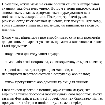
По-перше, кожна мама не стане робити слінги з натуральної
тканини, яка буде незручною. По-друге, вони викроюються і
зшиваються, а також оформляються з урахуванням всіх
побажань мами-виробника. По-третє, зроблені руками
рюкзаки обходяться батькам дешевше, ніж покупні. При чому,
вони відмінно впишуться ансамбль, які виникають з появою
дитини.
Якщо у нас пішла мова про виробництво супутніх предметів
для дитини, то варто зауважити, що можна виготовляти також
і такі предмети:
· подушечки для годування груддю;
· зимові або літні покривала, які використовують для колясок;
· хороші пакети-трансформи для малюків, які при
необхідності перетворюються в безрукавку або пальто;
· також прогулянкові або домашні грілки для пляшок.
І цей список далеко не повний, адже кожна матуся, яка
вирішила таким способом забезпечувати собі заробіток, зможе
завдяки фантазії, згадати всі ті речі, яких так бракувало під час
прогулянок, поїздок в поліклініку, а саме в період