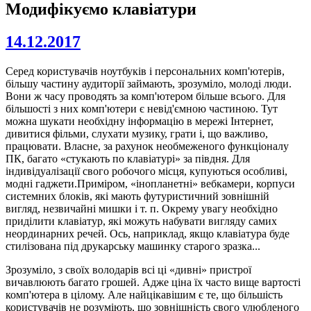
Модифікуємо клавіатури
14.12.2017
Серед користувачів ноутбуків і персональних комп'ютерів,
більшу частину аудиторії займають, зрозуміло, молоді люди.
Вони ж часу проводять за комп'ютером більше всього. Для
більшості з них комп'ютери є невід'ємною частиною. Тут
можна шукати необхідну інформацію в мережі Інтернет,
дивитися фільми, слухати музику, грати і, що важливо,
працювати. Власне, за рахунок необмеженого функціоналу
ПК, багато «стукають по клавіатурі» за півдня. Для
індивідуалізації свого робочого місця, купуються особливі,
модні гаджети.Приміром, «інопланетні» вебкамери, корпуси
системних блоків, які мають футуристичний зовнішній
вигляд, незвичайні мишки і т. п. Окрему увагу необхідно
приділити клавіатур, які можуть набувати вигляду самих
неординарних речей. Ось, наприклад, якщо клавіатура буде
стилізована під друкарську машинку старого зразка...
Зрозуміло, з своїх володарів всі ці «дивні» пристрої
вичавлюють багато грошей. Адже ціна їх часто вище вартості
комп'ютера в цілому. Але найцікавішим є те, що більшість
користувачів не розуміють, що зовнішність свого улюбленого