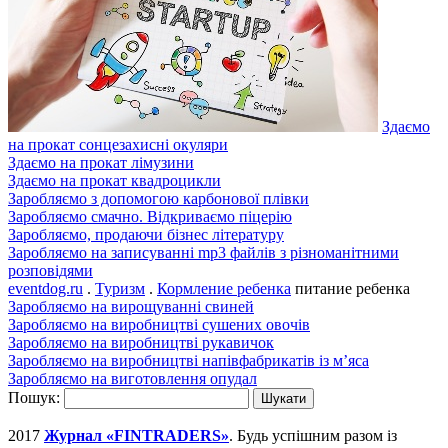
Здаємо
на прокат сонцезахисні окуляри
Здаємо на прокат лімузини
Здаємо на прокат квадроцикли
Заробляємо з допомогою карбонової плівки
Заробляємо смачно. Відкриваємо піцерію
Заробляємо, продаючи бізнес літературу
Заробляємо на записуванні mp3 файлів з різноманітними
розповідями
eventdog.ru
.
Туризм
.
Кормление ребенка
питание ребенка
Заробляємо на вирощуванні свиней
Заробляємо на виробництві сушених овочів
Заробляємо на виробництві рукавичок
Заробляємо на виробництві напівфабрикатів із м’яса
Заробляємо на виготовлення опудал
Пошук:
2017
Журнал «FINTRADERS»
. Будь успішним разом із