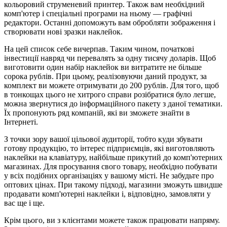
кольоровий струменевий принтер. Також вам необхідний
комп'ютер і спеціальні програми на ньому — графічні
редактори. Останні допоможуть вам обробляти зображення і
створювати нові зразки наклейок.
На цей список себе вичерпав. Таким чином, початкові
інвестиції навряд чи перевалять за одну тисячу доларів. Щоб
виготовити один набір наклейок ви витратите не більше
сорока рублів. При цьому, реалізовуючи даний продукт, за
комплект ви можете отримувати до 200 рублів. Для того, щоб
в тонкощах цього не хитрого справи розібратися було легше,
можна звернутися до інформаційного пакету з даної тематики.
Їх пропонують ряд компаній, які ви зможете знайти в
Інтернеті.
З точки зору вашої цільової аудиторії, тобто куди збувати
готову продукцію, то інтерес підприємців, які виготовляють
наклейки на клавіатуру, найбільше прикутий до комп'ютерних
магазинах. Для просування свого товару, необхідно побувати
у всіх подібних організаціях у вашому місті. Не забудьте про
оптових цінах. При такому підході, магазини зможуть швидше
продавати комп'ютерні наклейки і, відповідно, замовляти у
вас ще і ще.
Крім цього, ви з клієнтами можете також працювати напряму.