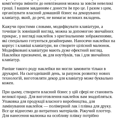
комп'ютера змінити до невпізнання можна за зовсім невеликі
гроші. І вашим завданням є донести їм про це. І разом з цим,
організувати власний домашній бізнес на декоруванні
клавіатур, який, до речі, не вимагає великих вкладень.
Кажучи простими словами, модифікувати клавіатури, а
точніше їх зовнішній вигляд, можна за допомогою звичайних
прикрас, у вигляді наклейок з оригінальними зображеннями,
які спеціально готуються дизайнерами. Наносячи наклейки на
корпус і клавіші клавіатури, ви створите цілісний малюнок.
Модифіковані клавіатури мають дуже ефектний вигляд.
Наклейки призначені, як для ноутбуків, так і для звичайних
клавіатур.
Раніше такого роду наклейки ви могли замовити тільки в
друкарні. На сьогоднішній день, за рахунок розвитку нових
технологій, виготовляти декор для клавіатур може буквально
кожен.
При цьому, створити власний бізнес у цій сфері не становить
великої праці. Для виготовлення наклейок вам знадобляться.
Упаковка для продукції власного виробництва, для
ламінування наклейок — полімерний лак і плівка для друку.
Все це віднесемо до витратних матеріалів. Ріжучий плоттер.
Для нанесення малюнка на особливу плівку потрібно