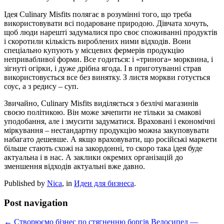
Ідея Culinary Misfits полягає в розумінні того, що треба
використовувати всі подароване природою. Дівчата хочуть,
щоб люди нарешті задумалися про своє споживанні продуктів
і скоротили кількість вироблених ними відходів. Вони
спеціально купують у місцевих фермерів продукцію
непривабливої форми. Все годиться: і «тринога» морквина, і
зігнуті огірки, і дуже дрібна ягода. І в приготуванні страв
використовується все без винятку. З листя моркви готується
соус, а з редису – суп.
Звичайно, Culinary Misfits виділяється з безлічі магазинів
своєю політикою. Він може зачепити не тільки за смакові
уподобання, але і змусити задуматися. Враховані і економічні
міркування – нестандартну продукцію можна закуповувати
набагато дешевше. А якщо враховувати, що російські маркети
більше стають схожі на закордонні, то скоро така ідея буде
актуальна і в нас. А заклики окремих організацій до
зменшення відходів актуальні вже давно.
Published by
Nica
, in
Идеи для бизнеса
.
Post navigation
← Створюємо бізнес по стягненню боргів
Велосипед —