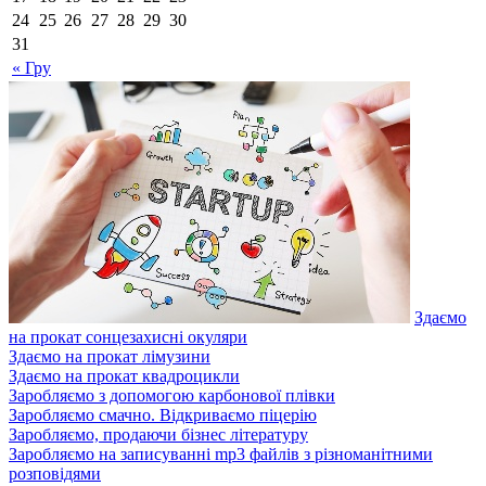
24
25
26
27
28
29
30
31
« Гру
Здаємо
на прокат сонцезахисні окуляри
Здаємо на прокат лімузини
Здаємо на прокат квадроцикли
Заробляємо з допомогою карбонової плівки
Заробляємо смачно. Відкриваємо піцерію
Заробляємо, продаючи бізнес літературу
Заробляємо на записуванні mp3 файлів з різноманітними
розповідями