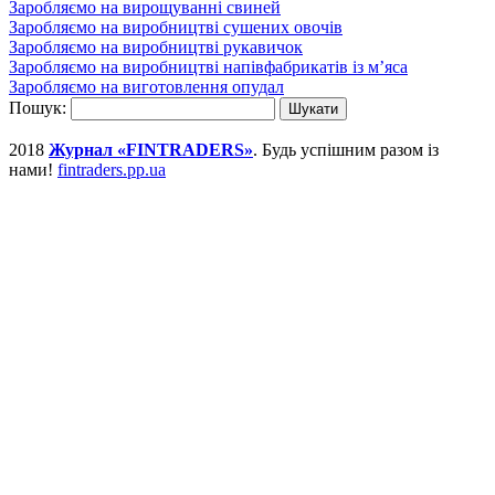
Заробляємо на вирощуванні свиней
Заробляємо на виробництві сушених овочів
Заробляємо на виробництві рукавичок
Заробляємо на виробництві напівфабрикатів із м’яса
Заробляємо на виготовлення опудал
Пошук:
2018
Журнал «FINTRADERS»
. Будь успішним разом із
нами!
fintraders.pp.ua