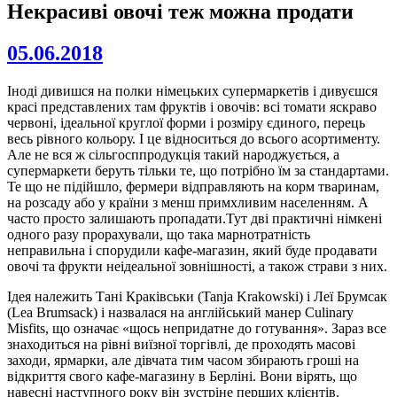
Некрасиві овочі теж можна продати
05.06.2018
Іноді дивишся на полки німецьких супермаркетів і дивуєшся
красі представлених там фруктів і овочів: всі томати яскраво
червоні, ідеальної круглої форми і розміру єдиного, перець
весь рівного кольору. І це відноситься до всього асортименту.
Але не вся ж сільгосппродукція такий народжується, а
супермаркети беруть тільки те, що потрібно їм за стандартами.
Те що не підійшло, фермери відправляють на корм тваринам,
на розсаду або у країни з менш примхливим населенням. А
часто просто залишають пропадати.Тут дві практичні німкені
одного разу прорахували, що така марнотратність
неправильна і спорудили кафе-магазин, який буде продавати
овочі та фрукти неідеальної зовнішності, а також страви з них.
Ідея належить Тані Краківськи (Tanja Krakowski) і Леї Брумсак
(Lea Brumsack) і назвалася на англійський манер Culinary
Misfits, що означає «щось непридатне до готування». Зараз все
знаходиться на рівні виїзної торгівлі, де проходять масові
заходи, ярмарки, але дівчата тим часом збирають гроші на
відкриття свого кафе-магазину в Берліні. Вони вірять, що
навесні наступного року він зустріне перших клієнтів.