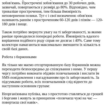
зобов'язань. Прострочені зобов'язання до 30 робочих днів,
зазвичай, повертаються у розмірі до 80%. Відповідно, чим
триваліше прострочення, тим більша ймовірність
неповернення позики. Тут є і свої визначення: обов'язок
називають раннім з простроченням 60-120 днів і пізнім — 120-
180 днів і вище.
Також потрібно звернути увагу на ті заборгованості, за якими
раніше проводилися попередні роботи. Ймовірність вдалого
вирішення подібного роду справ не досягає і 40%. Саме тому
колектори намагаються максимально зменшити їх кількість в
своїй базі даних.
Робота з боржниками
Як тільки ми маємо отсортированную базу боржників можна
переходити безпосередньо до спілкування з ними. У першу
чергу потрібно виконати обдзвін позичальників і вислати їм
SMS-повідомлення з нагадуванням про їх заборгованість. За
підсумками роботи, всіх позичальників слід віднести до
наступним основним групам:
Неорганізована публіка, яка з простотою ставляться до грошей
і боргами і живуть за принципом «позичаєш чужі на час —
повертаєш свої навік».