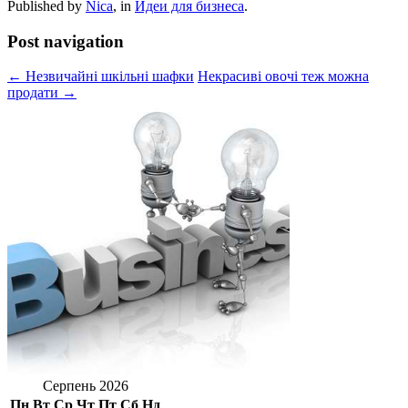
Published by
Nica
, in
Идеи для бизнеса
.
Post navigation
← Незвичайні шкільні шафки
Некрасиві овочі теж можна
продати →
Серпень 2026
Пн
Вт
Ср
Чт
Пт
Сб
Нд