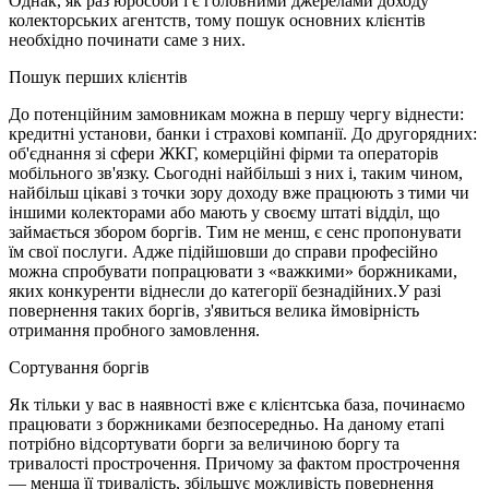
Однак, як раз юрособи і є головними джерелами доходу
колекторських агентств, тому пошук основних клієнтів
необхідно починати саме з них.
Пошук перших клієнтів
До потенційним замовникам можна в першу чергу віднести:
кредитні установи, банки і страхові компанії. До другорядних:
об'єднання зі сфери ЖКГ, комерційні фірми та операторів
мобільного зв'язку. Сьогодні найбільші з них і, таким чином,
найбільш цікаві з точки зору доходу вже працюють з тими чи
іншими колекторами або мають у своєму штаті відділ, що
займається збором боргів. Тим не менш, є сенс пропонувати
їм свої послуги. Адже підійшовши до справи професійно
можна спробувати попрацювати з «важкими» боржниками,
яких конкуренти віднесли до категорії безнадійних.У разі
повернення таких боргів, з'явиться велика ймовірність
отримання пробного замовлення.
Сортування боргів
Як тільки у вас в наявності вже є клієнтська база, починаємо
працювати з боржниками безпосередньо. На даному етапі
потрібно відсортувати борги за величиною боргу та
тривалості прострочення. Причому за фактом прострочення
— менша її тривалість, збільшує можливість повернення