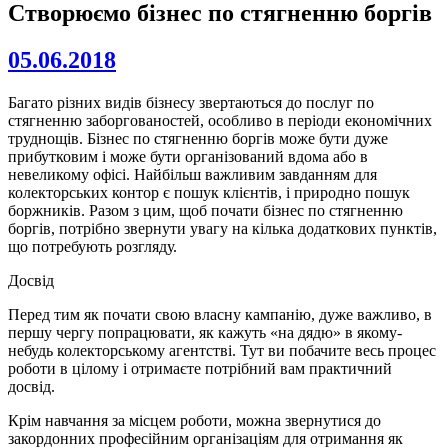
Створюємо бізнес по стягненню боргів
05.06.2018
Багато різних видів бізнесу звертаються до послуг по
стягненню заборгованостей, особливо в періоди економічних
труднощів. Бізнес по стягненню боргів може бути дуже
прибутковим і може бути організований вдома або в
невеликому офісі. Найбільш важливим завданням для
колекторських контор є пошук клієнтів, і природно пошук
боржників. Разом з цим, щоб почати бізнес по стягненню
боргів, потрібно звернути увагу на кілька додаткових пунктів,
що потребують розгляду.
Досвід
Перед тим як почати свою власну кампанію, дуже важливо, в
першу чергу попрацювати, як кажуть «на дядю» в якому-
небудь колекторському агентстві. Тут ви побачите весь процес
роботи в цілому і отримаєте потрібний вам практичний
досвід.
Крім навчання за місцем роботи, можна звернутися до
закордонних професійним організаціям для отримання як