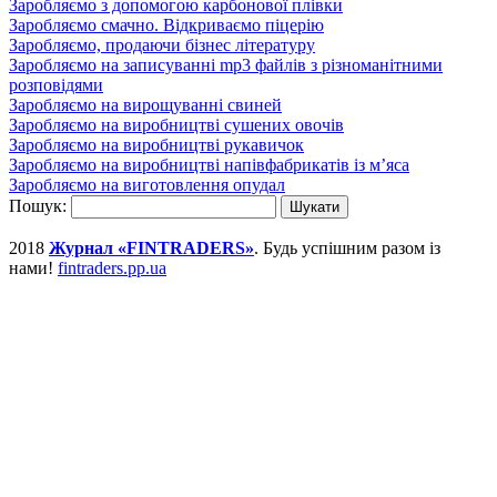
Заробляємо з допомогою карбонової плівки
Заробляємо смачно. Відкриваємо піцерію
Заробляємо, продаючи бізнес літературу
Заробляємо на записуванні mp3 файлів з різноманітними
розповідями
Заробляємо на вирощуванні свиней
Заробляємо на виробництві сушених овочів
Заробляємо на виробництві рукавичок
Заробляємо на виробництві напівфабрикатів із м’яса
Заробляємо на виготовлення опудал
Пошук:
2018
Журнал «FINTRADERS»
. Будь успішним разом із
нами!
fintraders.pp.ua