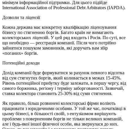
мінімум інформаційної підтримки. Для цього підійде
International Association of Professional Debt Arbitrators (IAPDA).
Дозволи та ліцензії
Кожна держава має конкретну кваліфікацію ліцензування
бізнесу по стягненню боргів. Багато країн не вимагають
колекторських ліцензій. У цей ряд входить і Росія. По суті, все
що необхідно — реєстрація компанії. Після чого потрібно
зайнятися пошуком замовників, які доручать вам збір
«поганих» боргів.
Потенційні доходи
Дохід компанії буде формуватися за рахунок певного відсотка
від сум стягнутих боргів, який коливається в межах 15-45%.
Рівень потенційної прибутку буде залежати, в першу чергу, від
самого боржника, регіону і терміну заборгованості. Зазвичай,
ставка колектора становить 25-30% від суми стягнення.
Як правило, більш розвинені колекторські фірми воліють
працювати з юридичними особами. У той же час, початківці в
цьому бізнесі, в більшості своїй, з ентузіазмом вирішують
проблеми з поверненням боргів не тільки великих компаній,
але і будь-якої іншої фізичної особи, яка звернулася до них.