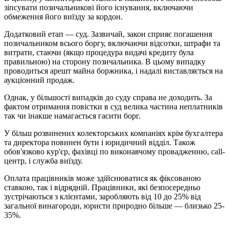
зіпсувати позичальникові його існування, включаючи
обмеження його виїзду за кордон.
Додатковий етап — суд. Зазвичай, закон сприяє погашення
позичальником всього боргу, включаючи відсотки, штрафи та
витрати, стаючи (якщо процедура видачі кредиту була
правильною) на сторону позичальника. В цьому випадку
проводиться арешт майна боржника, і надалі виставляється на
аукціонний продаж.
Однак, у більшості випадків до суду справа не доходить. За
фактом отримання повістки в суд велика частина неплатників
так чи інакше намагається гасити борг.
У більш розвинених колекторських компаніях крім бухгалтера
та директора повинен бути і юридичний відділ. Також
обов'язково кур'єр, фахівці по виконавчому провадженню, call-
центр, і служба виїзду.
Оплата працівників може здійснюватися як фіксованою
ставкою, так і відрядній. Працівники, які безпосередньо
зустрічаються з клієнтами, заробляють від 10 до 25% від
загальної винагороди, юристи природно більше — близько 25-
35%.