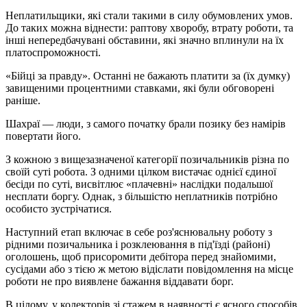
Неплатильщики, які стали такими в силу обумовлених умов.
До таких можна віднести: раптову хворобу, втрату роботи, та
інші непередбачувані обставини, які значно вплинули на їх
платоспроможності.
«Бійці за правду». Останні не бажають платити за (їх думку)
завищеними процентними ставками, які були обговорені
раніше.
Шахраї — люди, з самого початку брали позику без намірів
повертати його.
З кожною з вищезазначеної категорії позичальників різна по
своїй суті робота. З одними цілком вистачає однієї єдиної
бесіди по суті, висвітлює «плачевні» наслідки подальшої
несплати боргу. Однак, з більшістю неплатників потрібно
особисто зустрічатися.
Наступний етап включає в себе роз'яснювальну роботу з
рідними позичальника і розклеювання в під'їзді (районі)
оголошень, щоб присоромити дебітора перед знайомими,
сусідами або з тією ж метою відіслати повідомлення на місце
роботи не про виявлене бажання віддавати борг.
В цілому, у колекторів зі стажем в наявності є ясного способів